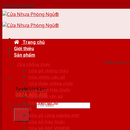
Skip to content
Trang chủ
Giới thiệu
HỆ
Sản phẩm
Mẫu cửa nhự
Cửa chống cháy
Cửa gỗ chống cháy
Cửa nhôm vân gỗ
Cửa thép chống cháy
Tư vấn bán hàng
Cửa Thép Hàn Quốc
0824.400.400
Cửa thép vân gỗ
Cửa vân gỗ 5D
Tìm kiếm:
Cửa gỗ
Cửa gỗ công nghiệp HDF
Cửa Gỗ Hàn Quốc
Cửa gỗ HDF VENEER