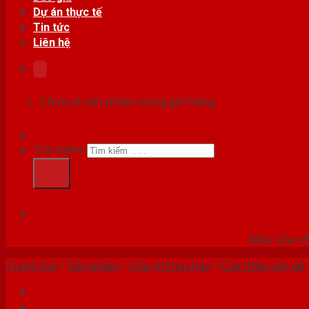
Dự án thực tế
Tin tức
Liên hệ
Chưa có sản phẩm trong giỏ hàng.
Tìm kiếm:
HỆ
Mẫu cửa nhự
Trang chủ
/
Sản phẩm
/
Cửa chống cháy
/
Cửa thép vân gỗ