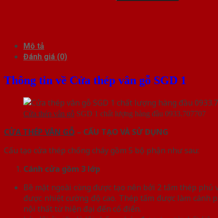
Mô tả
Đánh giá (0)
Thông tin về Cửa thép vân gỗ SGD 1
Cửa thép vân gỗ
SGD 1 chất lượng hàng đầu 0933.707707
CỬA THÉP VÂN GỖ
– CẤU TẠO VÀ SỬ DỤNG
Cấu tạo cửa thép chống cháy gồm 5 bộ phận như sau:
Cánh cửa
gồm 3 lớp
Bề mặt ngoài cùng được tạo nên bởi 2 tấm thép phủ vâ
được nhiệt cường độ cao. Thép tấm được làm cánh p
nội thất từ hiện đại đến cổ điển.