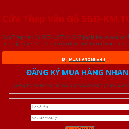
Cửa Thép Vân Gỗ SGD-KM.TV
Cửa Thép Vân Gỗ SGD-KM.TVG-1C-7..jpg là loại cửa được l
hoen gỉ, trầy xước. Bề mặt cửa được phủ lớp giả vân gỗ gi
MUA HÀNG NHANH
ĐĂNG KÝ MUA HÀNG NHAN
Chúng tôi sẽ liên lạc lại với quý khách trong thời gian