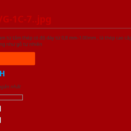
G-1C-7..jpg
àm từ tấm thép có độ dày từ 0,8 mm-1.00mm , là thép cao c
ống như gỗ tự nhiên
H
 ngắn nhất