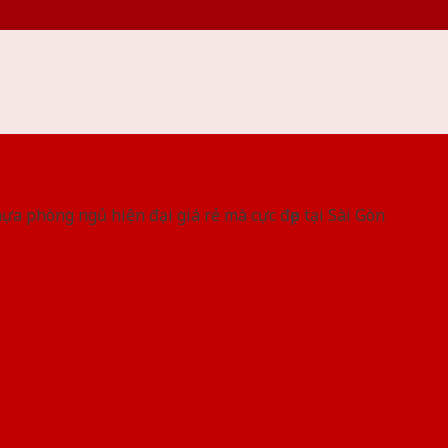
 THỐNG SHOWROOM SAIGONDOOR
a phòng ngủ hiện đại giá rẻ mà cực đẹp tại Sài Gòn