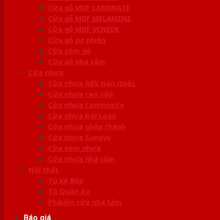
Cửa gỗ MDF LAMINATE
Cửa gỗ MDF MELAMINE
Cửa gỗ MDF VENEER
Cửa gỗ tự nhiên
Cửa vòm gỗ
Cửa gỗ nhà tắm
Cửa nhựa
Cửa nhựa ABS Hàn Quốc
Cửa nhựa cao cấp
Cửa nhựa Composite
Cửa nhựa Đài Loan
Cửa nhựa ghép thanh
Cửa nhựa Sungyu
Cửa vòm nhựa
Cửa nhựa nhà tắm
Nội thất
Tủ Kệ Bếp
Tủ Quần Áo
Phụ kiện cửa nhà tắm
Báo giá