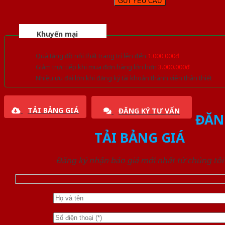
Khuyến mại
Quà tặng đồ nội thất trang trí lên đến
1.000.000đ
Giảm trực tiếp khi mua đơn hàng lớn hơn
3.000.000đ
Nhiều ưu đãi lớn khi đăng ký tài khoản thành viên thân thiết
TẢI BẢNG GIÁ
ĐĂNG KÝ TƯ VẤN
ĐĂN
TẢI BẢNG GIÁ
Đăng ký nhận báo giá mới nhất từ chúng tôi