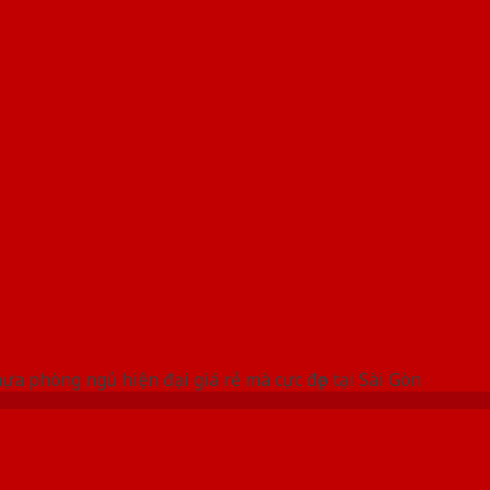
 THỐNG SHOWROOM SAIGONDOOR
a phòng ngủ hiện đại giá rẻ mà cực đẹp tại Sài Gòn