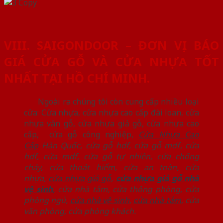
VIII. SAIGONDOOR – ĐƠN VỊ BÁO
GIÁ CỬA GỖ VÀ CỬA NHỰA TỐT
NHẤT TẠI HỒ CHÍ MINH.
Ngoài ra chúng tôi còn cung cấp nhiều loại
cửa: Cửa nhựa, cửa nhựa cao cấp đài loan, cửa
nhựa vân gỗ, cửa nhựa giả gỗ, cửa nhựa cao
cấp, cửa gỗ công nghiệp,
Cửa Nhựa Cao
Cấp
Hàn Quốc
,
cửa gỗ hdf
,
cửa gỗ mdf
,
cửa
hdf
,
cửa mdf
,
cửa gỗ tự nhiên,
cửa chống
cháy
,
cửa thoát hiểm
,
cửa an toàn
,
cửa
nhựa
,
cửa nhựa giả gỗ
,
cửa nhựa giả gỗ nhà
vệ sinh
,
cửa nhà tắm
,
cửa thông phòng
,
cửa
phòng ngủ
,
cửa nhà vệ sinh
,
cửa nhà tắm
,
cửa
văn phòng
,
cửa phòng khách.