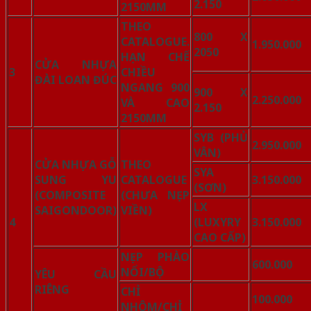
2.150
2150MM
THEO
800 X
CATALOGUE.
1.950.000
2050
HẠN CHẾ
CỬA NHỰA
3
CHIỀU
ĐÀI LOAN ĐÚC
NGANG 900
900 X
2.250.000
VÀ CAO
2.150
2150MM
SYB (PHỦ
2.950.000
VÂN)
CỬA NHỰA GỖ
THEO
SYA
SUNG YU
CATALOGUE
3.150.000
(SƠN)
(COMPOSITE
(CHƯA NẸP
LX
SAIGONDOOR)
VIỀN)
4
(LUXYRY
3.150.000
CAO CẤP)
NẸP PHÀO
600.000
NỔI/BỘ
YÊU CẦU
RIÊNG
CHỈ
100.000
NHÔM/CHỈ