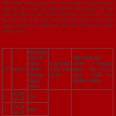
điểm biến động giá cả trên thị trường, khách hàng vui
lòng yêu cầu nhân viên kinh doanh báo giá chi tiết. Phụ
kiện cửa gồm có nẹp chỉ chạy theo yêu cầu, bản lề, khóa,
tay nắm cửa, mắt thần, tay đẩy hơn, chặn cửa,…khách
hàng có thể chọn nhiều loại phù hợp với sở thích điều
kiện kinh tế.
BỀ RỘNG
PHỦ BÌ
GIÁ TRỌN BỘ
(BAO
GIÁ CÁNH
(CÁNH + KHUNG
STT
MODEL
GỒM
( ĐÃ SƠN
BAO + NẸP CHỈ 2
KHUNG
LÓT)
MẶT + SƠN NC
BAO)
HOÀN CHỈNH)
(MM)
SG.1A
1
750
SG.1B
SG.2A
2
800
SG.2B