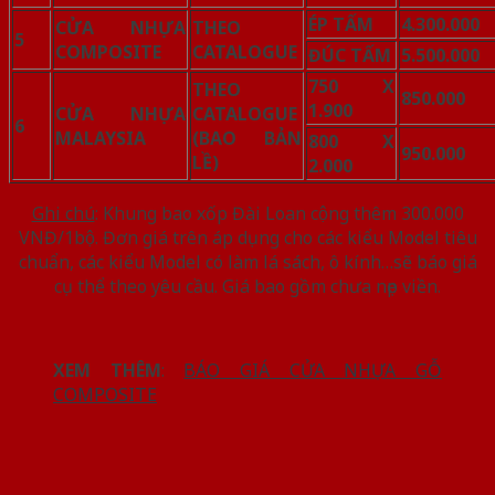
ÉP TẤM
4.300.000
CỬA NHỰA
THEO
5
COMPOSITE
CATALOGUE
ĐÚC TẤM
5.500.000
750 X
THEO
850.000
1.900
CỬA NHỰA
CATALOGUE
6
MALAYSIA
(BAO BẢN
800 X
950.000
LỀ)
2.000
Ghi chú
: Khung bao xốp Đài Loan cộng thêm 300.000
VNĐ/1bộ. Đơn giá trên áp dụng cho các kiểu Model tiêu
chuẩn, các kiểu Model có làm lá sách, ô kính…sẽ báo giá
cụ thể theo yêu cầu. Giá bao gồm chưa nẹp viền.
XEM THÊM
:
BÁO GIÁ CỬA NHỰA GỖ
COMPOSITE