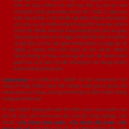
liên hệ Quý khách về việc lắp đặt. Lý do tại sao
chúng tôi phải giao hàng trước và 1 hoặc 2 ngày sau
mới lắp là bởi vì kỹ thuật lắp đặt công ty chúng tôi
còn phụ vụ rất nhiều khách hàng đã mua sản phẩm
trước đó. Nhân viên kỹ thuật không thể chờ xe giao
hàng hay đi theo xe cả ngày chỉ để chờ mổi công việc
là lắp đặt, có khi việc giao hàng nhiều lúc gặp sự cố
ngoài ý muốn như trời mưa, xe hư, kẹt xe, khách
hàng không có nhà,…như vậy sẽ mất rất nhiều thời
gian cho cả 2 bên. Do đó Chúng tôi rất mong muốn
khách hàng thông cảm.
Saigondoor
có nhiều chi nhánh là các showroom mở
rộng ở khắp thành phố. Để thống nhất giá cả giữa các
showroom với nhau, chúng tôi thông tin đến khách hàng
đúng giá niêm yết.
Vì vậy khách hàng yên tâm khi đến chọn sản phẩm cửa
gỗ cao cấp, cửa nhựa cao cấp, cửa gỗ công nghiệp, cửa
nhựa,
cửa nhựa hàn quốc
,
cửa nhựa đài loan
,
cửa
nhựa giả gỗ
, cửa nhựa giả gỗ, cửa thép chống cháy, cửa