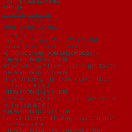
CSKH 24/7:
028.37.712.989
WEBSITE
https://saigondoor.net/
https://saigondoor.com.vn/
https://cuagosaigon.com/
Fanpag:
Sài Gòn Door
Maps:
https://g.page/r/CRwqgZBiGzBMEBA
Youtube:
https://g.page/cuagocuanhua
————————
HỆ THỐNG SHOWROOM SAIGONDOOR ®
*
SHOWROOM QUẬN 9, HCM
669 Đỗ Xuân Hợp, P. Phước Long B, Quận 9, Tp HCM
*SHOWROOM QUẬN 7, HCM
511 Lê Văn Lương, P. Tân Phong, Quận 7, TP.HCM
Hotline: 0818.400.400
*SHOWROOM QUẬN 9, HCM
535 Đỗ Xuân Hợp, P. Phước Long B, Quận 9, TP.HCM
Hotline: 0828.400.400
*SHOWROOM QUẬN 12, HCM
Vườn Lài, Phường An Phú Đông, Quận 12, Tp HCM
Holine: 0886.500.500
*SHOWROOM BÌNH LỢI – PHẠM VĂN ĐỒNG