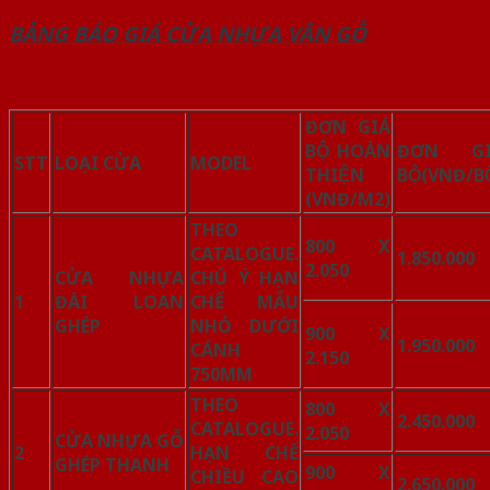
BẢNG BÁO GIÁ CỬA NHỰA VÂN GỖ
ĐƠN GIÁ
BỘ HOÀN
ĐƠN GI
STT
LOẠI CỬA
MODEL
THIỆN
BỘ
(VNĐ/BÔ
(VNĐ/M2)
THEO
800 X
CATALOGUE.
1.850.000
2.050
CỬA NHỰA
CHÚ Ý HẠN
1
ĐÀI LOAN
CHẾ MẪU
GHÉP
NHỎ DƯỚI
900 X
1.950.000
CÁNH
2.150
750MM
THEO
800 X
2.450.000
CATALOGUE.
2.050
CỬA NHỰA GỖ
2
HẠN CHẾ
GHÉP THANH
900 X
CHIỀU CAO
2.650.000