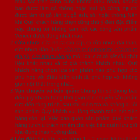
màu sắc trên cánh cũng không điều nhau, khung
bao được làm gỗ thông hoặc loại gỗ cứng, nẹp chỉ
được làm từ gỗ tần bì, gỗ ash, sồi hoặc thông. Nên
khi Quý khách hàng chọn cũng chú ý đến đặc điểm
này, chúng tôi không cam kết các dòng sản phẩm
Veneer được đồng nhất màu.
Cửa nhựa
: cửa nhựa cao cấp, có cửa nhựa đài loan,
cửa nhựa Hàn Quốc,
cửa nhựa Composite
,
cửa nhựa
giả gỗ
,
cửa nhựa vân gỗ
mỗi loại cửa có kết cấu chất
liệu khác nhau và có giá thành khách nhau. Quý
khách hàng chọn lựa sản phẩm nào phù hợp cho
phù hợp với điều kiện kinh tế, phù hợp với không
gian nội thất trong nhà,…
Vận chuyển và bảo quản:
Chúng tôi sẽ thông báo
đến quý khách hàng thời gian vận chuyển sản phẩm
cửa đến công trình, sau khi kiểm tra và không bị lỗi
sản phẩm. Quý khách vui lòng thanh toán hết tiền
hàng còn lại. Việc bảo quản sản phẩm, quý khách
hàng tự chịu trách nhiệm cho việc bảo quản lưu giữ
kho đúng theo hướng dẫn.
Lắp đặt:
Sau khi giao hàng 1 – 2 ngày, kỹ thuật sẽ