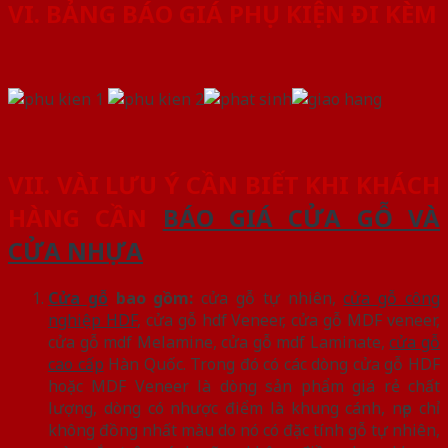
VI. BẢNG BÁO GIÁ PHỤ KIỆN ĐI KÈM
VII. VÀI LƯU Ý CẦN BIẾT KHI KHÁCH
HÀNG CẦN
BÁO GIÁ CỬA GỖ VÀ
CỬA NHỰA
Cửa gỗ
bao gồm:
cửa gỗ tự nhiên,
cửa gỗ công
nghiệp HDF
, cửa gỗ hdf Veneer, cửa gỗ MDF veneer,
cửa gỗ mdf Melamine, cửa gỗ mdf Laminate,
cửa gỗ
cao cấp
Hàn Quốc. Trong đó có các dòng cửa gỗ HDF
hoặc MDF Veneer là dòng sản phẩm giá rẻ chất
lượng, dòng có nhược điểm là khung cánh, nẹp chỉ
không đồng nhất màu do nó có đặc tính gỗ tự nhiên,