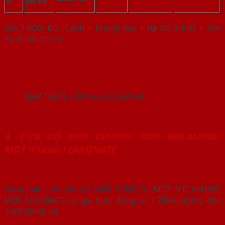
6
SG.6B
GIÁ TRỌN BỘ (Cánh + khung bao + nẹp chỉ 2 mặt + sơn
PU hoàn chỉnh)
XEM THÊM:
CỬA NHỰA CAO CẤP
3. CỬA GỖ MDF VENEER/ MDF MELAMINE/
MDF (Plastic) LAMINATE
Bảng báo giá cửa gỗ MDF VENEER
/ MDF MELAMINE/
MDF LAMINATE có giá biến động từ 1.700.000đ/bộ đến
3.600.000đ/ bộ.