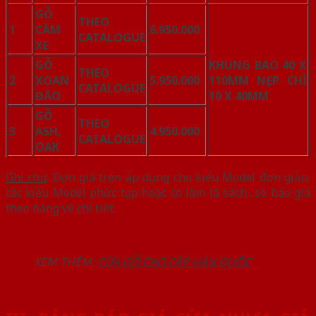
GỖ
THEO
1
CĂM
6.950.000
CATALOGUE
XE
GỖ
KHUNG BAO 40 X
THEO
2
XOAN
5.950.000
110MM NẸP CHỈ
CATALOGUE
ĐÀO
10 X 40MM
GỖ
THEO
3
ASH,
4.950.000
CATALOGUE
OAK
Ghi chú
: Đơn giá trên áp dụng cho kiểu Model đơn giản,
các kiểu Model phức tạp hoặc có làm lá sách…sẽ báo giá
theo bảng vẽ chi tiết.
XEM THÊM:
CỬA GỖ CAO CẤP HÀN QUỐC