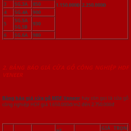
3
SG.3A
850
1.150.000Đ
2.250.000Đ
4
SG.4A
900
SG.5A
5
930
SG.5B
6
SG.6A
980
2. BẢNG BÁO GIÁ CỬA GỖ CÔNG NGHIỆP HDF
VENEER
Bảng báo giá cửa gỗ MDF Veneer
hay còn gọi là cửa gỗ
công nghiệp HDF giá 1.650.000đ/m2 đến 2.750.000đ
GIÁ TRỌN