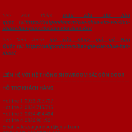
>>> Xem thêm
mẫu cửa abs hàn
quốc
tại:
https://saigondoor.vn/cua-nhua-abs-voi-tieu-
chuan-han-quoc-cho-can-nha-hien-dai/
>>> Xem thêm
giá cửa nhựa giả gỗ Hàn
Quốc
tại:
https://saigondoor.vn/bao-gia-cua-nhua-han-
quoc/
LIÊN HỆ VỚI HỆ THỐNG SHOWROOM SÀI GÒN DOOR
================================================
HỖ TRỢ KHÁCH HÀNG
Hotline 1: 0933.707.707
Hotline 2: 0834.715.715
Hotline 3: 0834.494.494
Hotline 4: 0826.901.901
Email:sales.saigondoor@gmail.com