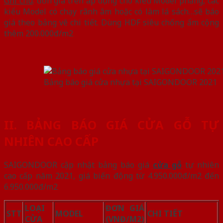
Ghi chú
: đơn giá trên áp dụng cho kiểu Model phẳng, các
kiểu Model có chạy rãnh âm hoặc có làm lá sách…sẽ báo
giá theo bảng vẽ chi tiết. Dùng HDF siêu chống ẩm cộng
thêm 200.000đ/m2
Bảng báo giá cửa nhựa tại SAIGONDOOR 2021
II. BẢNG BÁO GIÁ CỬA GỖ TỰ
NHIÊN CAO CẤP
SAIGONDOOR cập nhật bảng báo giá
cửa gỗ
tự nhiên
cao cấp năm 2021, giá biến động từ 4.950.000đ/m2 đến
6.950.000đ/m2
LOẠI
ĐƠN GIÁ
STT
MODEL
CHI TIẾT
CỬA
(VNĐ/M2)