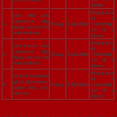
40MM
Khung bao
Cửa MDF phủ
45 x
Laminate (Áp
4
Phẳng
2.600.000đ
110mm
Nẹp
dụng cho các mã
chỉ 10 x
màu cơ bản)
40mm
Khung bao
Cửa Plastic phủ
45 x
Laminate (Áp
5
Phẳng
3.600.000đ
110mm
Nẹp
dụng cho các mã
chỉ 10 x
màu cơ bản)
40mm
Khung bao
Cửa Gỗ Tự Nhiên
45 x
ghép phủ veneer
6
Phẳng
2.900.000đ
110mm
Nẹp
(xoan đào, Ash,
chỉ 10 x
căm xe)
40mm