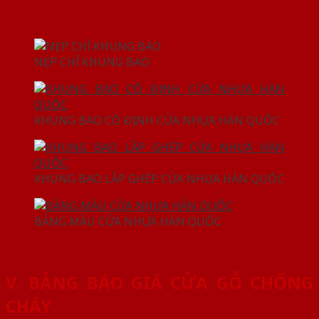
NẸP CHỈ KHUNG BAO
KHUNG BAO CỐ ĐỊNH CỬA NHỰA HÀN QUỐC
KHUNG BAO LẮP GHÉP CỬA NHỰA HÀN QUỐC
BẢNG MÀU CỬA NHỰA HÀN QUỐC
V. BẢNG BÁO GIÁ CỬA GỖ CHỐNG
CHÁY