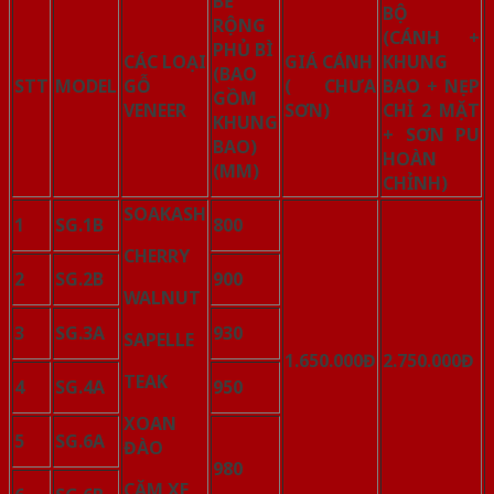
BỀ
BỘ
RỘNG
(CÁNH +
PHỦ BÌ
CÁC LOẠI
GIÁ CÁNH
KHUNG
(BAO
STT
MODEL
GỖ
( CHƯA
BAO + NẸP
GỒM
VENEER
SƠN)
CHỈ 2 MẶT
KHUNG
+ SƠN PU
BAO)
HOÀN
(MM)
CHỈNH)
SOAK
ASH
1
SG.1B
800
CHERRY
2
SG.2B
900
WALNUT
3
SG.3A
930
SAPELLE
1.650.000Đ
2.750.000Đ
TEAK
4
SG.4A
950
XOAN
5
SG.6A
ĐÀO
980
CĂM XE