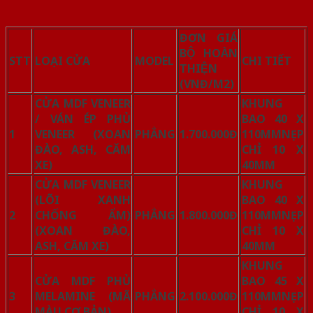
ĐƠN GIÁ
BỘ HOÀN
STT
LOẠI CỬA
MODEL
CHI TIẾT
THIỆN
(VNĐ/M2)
CỬA MDF VENEER
KHUNG
/ VÁN ÉP PHỦ
BAO 40 X
1
VENEER (XOAN
PHẲNG
1.700.000Đ
110MMNẸP
ĐÀO, ASH, CĂM
CHỈ 10 X
XE)
40MM
CỬA MDF VENEER
KHUNG
(LÕI XANH
BAO 40 X
2
CHỐNG ẨM)
PHẲNG
1.800.000Đ
110MMNẸP
(XOAN ĐÀO,
CHỈ 10 X
ASH, CĂM XE)
40MM
KHUNG
CỬA MDF PHỦ
BAO 45 X
3
MELAMINE (MÃ
PHẲNG
2.100.000Đ
110MMNẸP
MÀU CƠ BẢN)
CHỈ 10 X