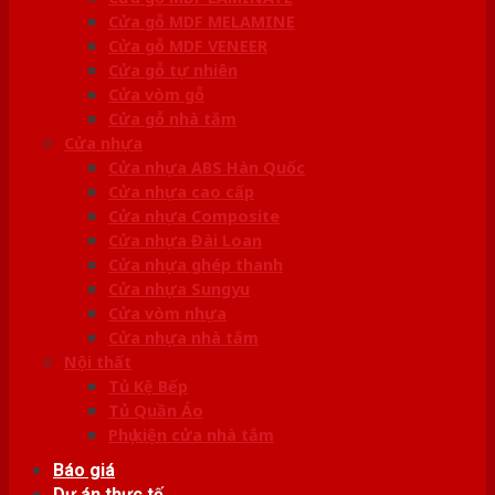
Cửa gỗ MDF MELAMINE
Cửa gỗ MDF VENEER
Cửa gỗ tự nhiên
Cửa vòm gỗ
Cửa gỗ nhà tắm
Cửa nhựa
Cửa nhựa ABS Hàn Quốc
Cửa nhựa cao cấp
Cửa nhựa Composite
Cửa nhựa Đài Loan
Cửa nhựa ghép thanh
Cửa nhựa Sungyu
Cửa vòm nhựa
Cửa nhựa nhà tắm
Nội thất
Tủ Kệ Bếp
Tủ Quần Áo
Phụ kiện cửa nhà tắm
Báo giá
Dự án thực tế