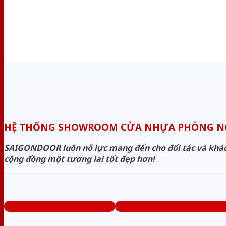
HỆ THỐNG SHOWROOM CỬA NHỰA PHÒNG N
SAIGONDOOR luôn nỗ lực mang đến cho đối tác và khách 
cộng đồng một tương lai tốt đẹp hơn!
www.cuanhuaphongngu.com
Tổng đài tư vấn miễn phí: 08