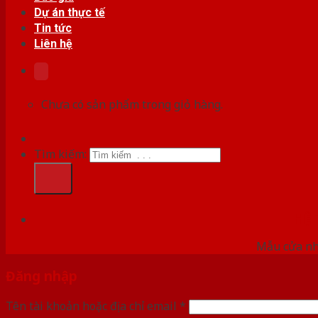
Dự án thực tế
Tin tức
Liên hệ
Chưa có sản phẩm trong giỏ hàng.
Tìm kiếm:
HỆ
Mẫu cửa nhự
Đăng nhập
Tên tài khoản hoặc địa chỉ email
*