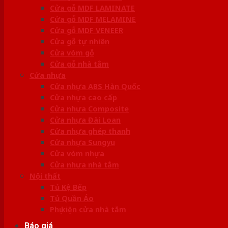
Cửa gỗ MDF LAMINATE
Cửa gỗ MDF MELAMINE
Cửa gỗ MDF VENEER
Cửa gỗ tự nhiên
Cửa vòm gỗ
Cửa gỗ nhà tắm
Cửa nhựa
Cửa nhựa ABS Hàn Quốc
Cửa nhựa cao cấp
Cửa nhựa Composite
Cửa nhựa Đài Loan
Cửa nhựa ghép thanh
Cửa nhựa Sungyu
Cửa vòm nhựa
Cửa nhựa nhà tắm
Nội thất
Tủ Kệ Bếp
Tủ Quần Áo
Phụ kiện cửa nhà tắm
Báo giá