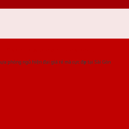
 THỐNG SHOWROOM SAIGONDOOR
a phòng ngủ hiện đại giá rẻ mà cực đẹp tại Sài Gòn