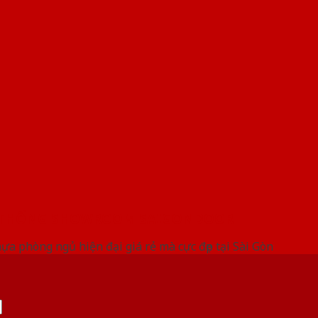
 THỐNG SHOWROOM SAIGONDOOR
a phòng ngủ hiện đại giá rẻ mà cực đẹp tại Sài Gòn