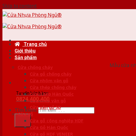
Skip to content
Trang chủ
Giới thiệu
HỆ
Sản phẩm
Mẫu cửa nhự
Cửa chống cháy
Cửa gỗ chống cháy
Cửa nhôm vân gỗ
Cửa thép chống cháy
Tư vấn bán hàng
Cửa Thép Hàn Quốc
0824.400.400
Cửa thép vân gỗ
Cửa vân gỗ 5D
Tìm kiếm:
Cửa gỗ
Cửa gỗ công nghiệp HDF
Cửa Gỗ Hàn Quốc
Cửa gỗ HDF VENEER