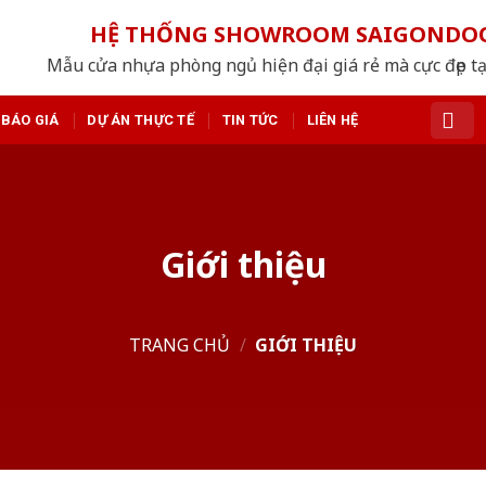
HỆ THỐNG SHOWROOM SAIGONDO
Mẫu cửa nhựa phòng ngủ hiện đại giá rẻ mà cực đẹp tạ
BÁO GIÁ
DỰ ÁN THỰC TẾ
TIN TỨC
LIÊN HỆ
Giới thiệu
TRANG CHỦ
/
GIỚI THIỆU