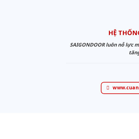
HỆ THỐN
SAIGONDOOR luôn nỗ lực man
tăng
www.cuan