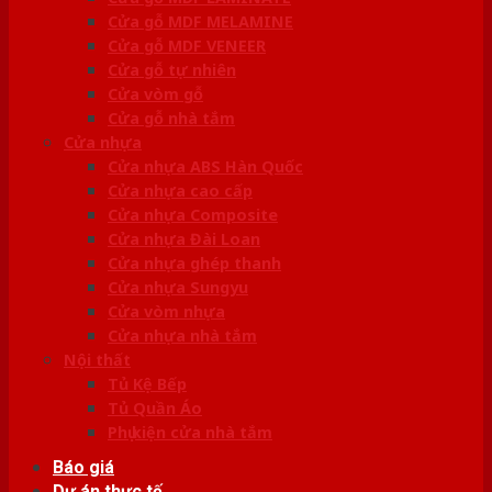
Cửa gỗ MDF MELAMINE
Cửa gỗ MDF VENEER
Cửa gỗ tự nhiên
Cửa vòm gỗ
Cửa gỗ nhà tắm
Cửa nhựa
Cửa nhựa ABS Hàn Quốc
Cửa nhựa cao cấp
Cửa nhựa Composite
Cửa nhựa Đài Loan
Cửa nhựa ghép thanh
Cửa nhựa Sungyu
Cửa vòm nhựa
Cửa nhựa nhà tắm
Nội thất
Tủ Kệ Bếp
Tủ Quần Áo
Phụ kiện cửa nhà tắm
Báo giá
Dự án thực tế