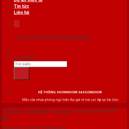
Tin tức
Liên hệ
Chưa có sản phẩm trong giỏ hàng.
Tìm kiếm:
HỆ THỐNG SHOWROOM SAIGONDOOR
Mẫu cửa nhựa phòng ngủ hiện đại giá rẻ mà cực đẹp tại Sài Gòn
Trang chủ
/
Sản phẩm
/
Cửa gỗ
/
Cửa gỗ HDF VENEER
Lọc
Showing 1–100 of 224 results