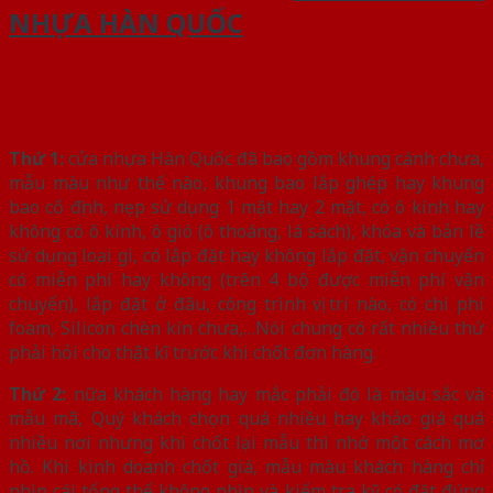
NHỰA HÀN QUỐC
Thứ 1:
cửa nhựa Hàn Quốc đã bao gồm khung cánh chưa,
mẫu màu như thế nào, khung bao lắp ghép hay khung
bao cố định, nẹp sử dụng 1 mặt hay 2 mặt, có ô kính hay
không có ô kính, ô gió (ô thoáng, lá sách), khóa và bản lề
sử dụng loại gì, có lắp đặt hay không lắp đặt, vận chuyển
có miễn phí hay không (trên 4 bộ được miễn phí vận
chuyển), lắp đặt ở đâu, công trình vị trí nào, có chi phí
foam, Silicon chèn kín chưa,…Nói chung có rất nhiều thứ
phải hỏi cho thật kĩ trước khi chốt đơn hàng.
Thứ 2:
nữa khách hàng hay mắc phải đó là màu sắc và
mẫu mã, Quý khách chọn quá nhiều hay khảo giá quá
nhiều nơi nhưng khi chốt lại mẫu thì nhớ một cách mơ
hồ. Khi kinh doanh chốt giá, mẫu màu khách hàng chỉ
nhìn cái tổng thể không nhìn và kiểm tra kỹ có đặt đúng