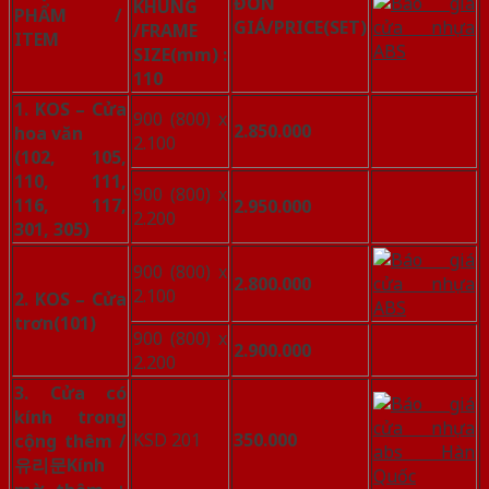
ĐƠN
KHUNG
PHẨM /
GIÁ/PRICE
(SET)
/FRAME
ITEM
SIZE(mm)
:
110
1. KOS –
Cửa
900 (800) x
2.850.000
hoa văn
2.100
(102, 105,
110, 111,
900 (800) x
116, 117,
2.950.000
2.200
301, 305)
900 (800) x
2.800.000
2.100
2. KOS – Cửa
trơn
(101)
900 (800) x
2.900.000
2.200
3. Cửa có
kính trong
KSD 201
350.000
cộng thêm /
유리문
Kính