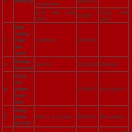
1
Kính
5 ly
400.000
trong 8mm
Kính mài cạnh
Công mài
50.000
(md)
cạnh
Nẹp
vuông
2
hoặc
10x45mm
200.000
vát
cạnh
Khung
3
Sơn PU
1.000.000
VNĐ/bộ
bao sơn
Chạy
chỉ
4
nhôm
150.000
Đơn giá/chỉ
hoặc
sơn
Chạy
5
phào
Kiểu 1, 2, 3 pano
800.000
Đơn giá/bộ
chỉ nổi
2 ô gió