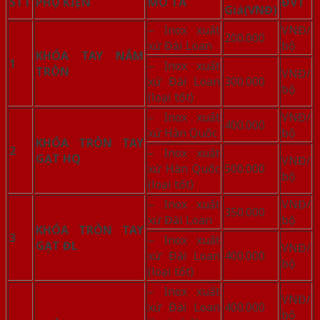
STT
PHỤ KIỆN
MÔ TẢ
ĐVT
Giá
(VNĐ)
– Inox xuất
VNĐ/
200.000
xứ Đài Loan
bộ
KHÓA TAY NẮM
1
– Inox xuất
TRÒN
VNĐ/
xứ Đài Loan
300.000
bộ
(loại tốt)
– Inox xuất
VNĐ/
400.000
xứ Hàn Quốc
bộ
KHÓA TRÒN TAY
2
– Inox xuất
GẠT HQ
VNĐ/
xứ Hàn Quốc
500.000
bộ
(loại tốt)
– Inox xuất
VNĐ/
350.000
xứ Đài Loan
bộ
KHÓA TRÒN TAY
3
– Inox xuất
GẠT ĐL
VNĐ/
xứ Đài Loan
400.000
bộ
(loại tốt)
– Inox xuất
VNĐ/
xứ Đài Loan
400.000
bộ