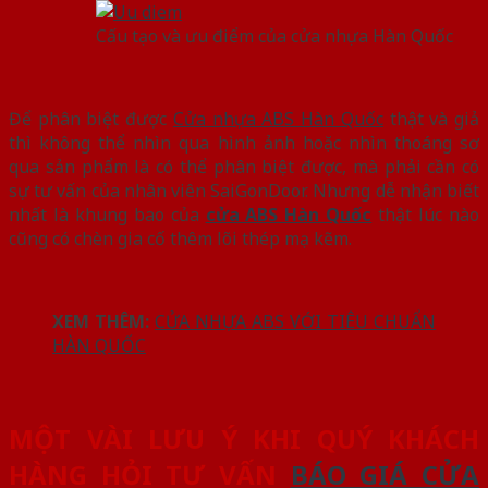
Cấu tạo và ưu điểm của cửa nhựa Hàn Quốc
Để phân biệt được
Cửa nhựa ABS Hàn Quốc
thật và giả
thì không thể nhìn qua hình ảnh hoặc nhìn thoáng sơ
qua sản phẩm là có thể phân biệt được, mà phải cần có
sự tư vấn của nhân viên SaiGonDoor. Nhưng dễ nhận biết
nhất là khung bao của
cửa ABS Hàn Quốc
thật lúc nào
cũng có chèn gia cố thêm lõi thép mạ kẽm.
XEM THÊM:
CỬA NHỰA ABS VỚI TIÊU CHUẨN
HÀN QUỐC
MỘT VÀI LƯU Ý KHI QUÝ KHÁCH
HÀNG HỎI TƯ VẤN
BÁO GIÁ CỬA