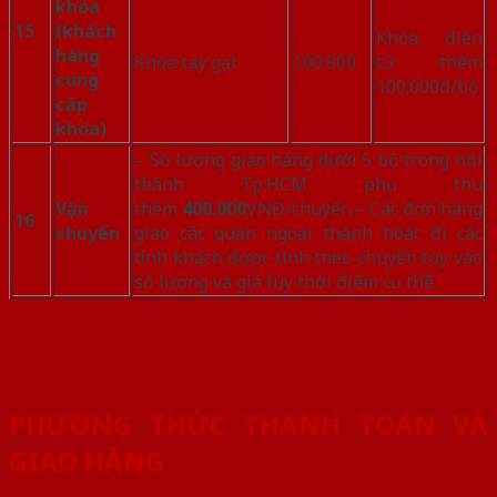
khóa
15
(khách
Khóa điện
hàng
Khóa tay gạt
100.000
tử thêm
cung
100.000đ/bộ
cấp
khóa)
– Số lượng giao hàng dưới 5 bộ trong nội
thành Tp.HCM phụ thu
Vận
thêm
400.000
VNĐ/chuyến.– Các đơn hàng
16
chuyển
giao các quận ngoại thành hoặc đi các
tỉnh khách được tính theo chuyến tùy vào
số lượng và giá tùy thời điểm cụ thể.
PHƯƠNG THỨC THANH TOÁN VÀ
GIAO HÀNG