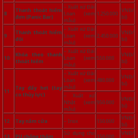
– Xuất xứ Đài
Thanh thoát hiểm
VNĐ/
8
Loan (xem
1.250.000
đơn (Panic Bar)
bộ
mẫu)
– Xuất xứ Đài
Thanh thoát hiểm
VNĐ/
9
Loan (xem
2.450.000
đôi
bộ
mẫu)
– Xuất xứ Đài
Khóa theo thanh
VNĐ/
10
Loan (xem
550.000
thoát hiểm
bộ
mẫu)
– Xuất xứ Đài
VNĐ/
Loan (xem
480.000
bộ
mẫu)
Tay đẩy hơi (tay
11
co thủy lực)
– Xuất xứ
VNĐ/
Nhật (xem
950.000
bộ
mẫu)
VNĐ/
12
Tay nắm cửa
– Inox
150.000
bộ
Sử dụng cho
VNĐ/
13
PU chống thấm
150.000