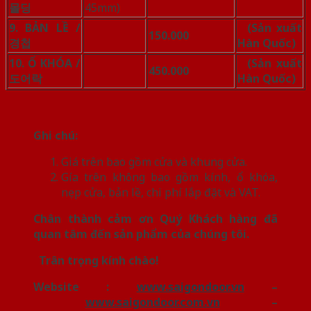
몰딩
45mm)
9. BẢN LỀ /
(Sản xuất
150.000
경첩
Hàn Quốc)
10. Ổ KHÓA /
(Sản xuất
450.000
도어락
Hàn Quốc)
Ghi chú:
Giá trên bao gồm cửa và khung cửa.
Gía trên không bao gồm kính, ổ khóa,
nẹp cửa, bản lề, chi phí lắp đặt và VAT.
Chân thành cảm ơn Quý Khách hàng đã
quan tâm đến sản phẩm của chúng tôi.
Trân trọng kính chào!
Website :
www.saigondoor.vn
–
www.saigondoor.com.vn
–