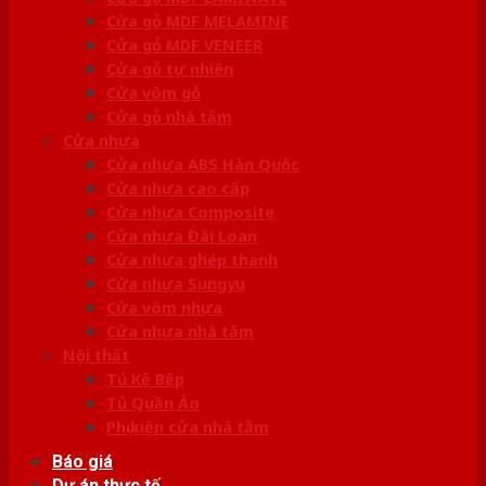
Cửa gỗ MDF MELAMINE
Cửa gỗ MDF VENEER
Cửa gỗ tự nhiên
Cửa vòm gỗ
Cửa gỗ nhà tắm
Cửa nhựa
Cửa nhựa ABS Hàn Quốc
Cửa nhựa cao cấp
Cửa nhựa Composite
Cửa nhựa Đài Loan
Cửa nhựa ghép thanh
Cửa nhựa Sungyu
Cửa vòm nhựa
Cửa nhựa nhà tắm
Nội thất
Tủ Kệ Bếp
Tủ Quần Áo
Phụ kiện cửa nhà tắm
Báo giá
Dự án thực tế