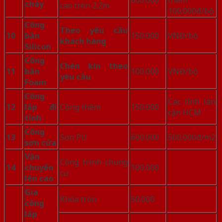
cháy
cao trên 2.2m
100.000đ/bộ
Công
Theo yêu cầu
10
bắn
150.000
VNĐ/bộ
khách hàng
Silicon
Công
Chèn kín theo
11
bắn
100.000
VNĐ/bộ
yêu cầu
Foam
Công
Các tỉnh lân
12
lắp đi
Cộng thêm
150.000
cận HCM
tỉnh
Công
13
Sơn PU
600.000
500.000đ/m2
sơn cửa
Vận
Công trình chung
14
chuyển
100.000
cư
lên cao
Gia
Khóa tròn
50.000
công
lắp