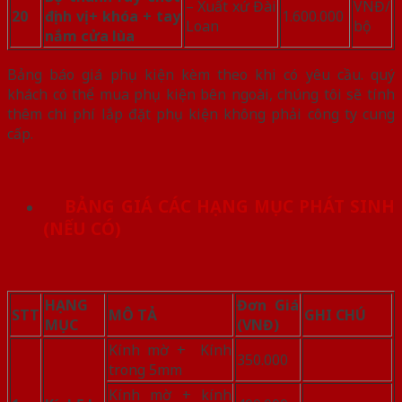
– Xuất xứ Đài
VNĐ/
20
định vị + khóa + tay
1.600.000
Loan
bộ
nắm cửa lùa
Bảng báo giá phụ kiện kèm theo khi có yêu cầu. quý
khách có thể mua phụ kiện bên ngoài, chúng tôi sẽ tính
thêm chi phí lắp đặt phụ kiện không phải công ty cung
cấp.
BẢNG GIÁ CÁC HẠNG MỤC PHÁT SINH
(NẾU CÓ)
HẠNG
Đơn Giá
STT
MÔ TẢ
GHI CHÚ
MỤC
(VNĐ)
Kính mờ + Kính
350.000
trong 5mm
Kính mờ + kính