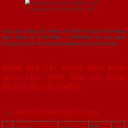
Cửa nhựa Hàn Quốc ABS vân gỗ
Giá cửa chúng tôi niêm yết bình ổn giá thị trường
giao động từ 2.750.000đ – 2.800.000đ/ bộ bao gồm
khung và cánh. Giá chưa bao gồm phụ kiện lắp đặt.
BẢNG GIÁ CÁC HẠNG MỤC PHÁT
SINH KÈM THEO NẾU CÓ HOẶC
KHÁCH YÊU CẦU THÊM
BẢNG GIÁ PHỤ KIỆN CÁC LOẠI:
Đơn