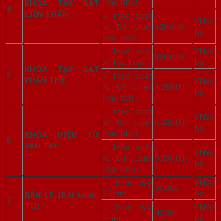
(loại nhỏ)
KHÓA TAY GẠT
4
LIỀN THÂN
– Inox xuất
VNĐ/
xứ Đài Loan
500.000
bộ
(loại lớn)
– Inox xuất
VNĐ/
850.000
xứ Đài Loan
bộ
KHÓA TAY GẠT
5
– Inox xuất
PHÂN THỂ
VNĐ/
xứ Đài Loan
1.250.00
bộ
(loại tốt)
– Inox xuất
VNĐ/
xứ Đài Loan
6.800.000
bộ
(loại nhỏ)
KHÓA ĐIỆN TỬ
6
VÂN TAY
– Inox xuất
VNĐ/
xứ Đài Loan
9.800.000
bộ
(loại lớn)
– Inox dày
VNĐ/
30.000
2.5mm
bộ
BẢN LỀ (Đài Loan,
7
TQ)
– Inox dày
VNĐ/
40.000
3mm
bộ