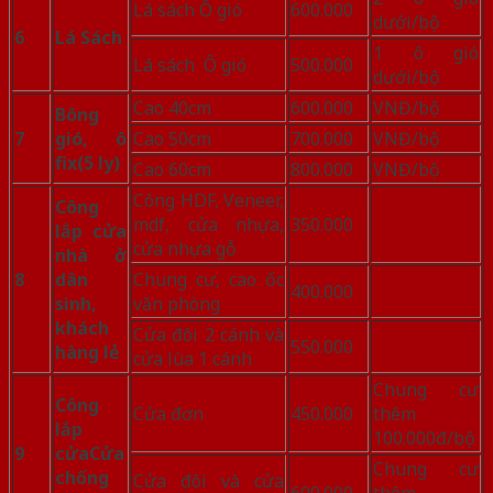
Lá sách Ô gió
600.000
dưới/bộ
6
Lá Sách
1 ô gió
Lá sách Ô gió
500.000
dưới/bộ
Cao 40cm
600.000
VNĐ/bộ
Bông
7
gió, ô
Cao 50cm
700.000
VNĐ/bộ
fix
(5 ly)
Cao 60cm
800.000
VNĐ/bộ
Công HDF, Veneer,
Công
mdf, cửa nhựa,
350.000
lắp cửa
cửa nhựa gỗ
nhà ở
8
dân
Chung cư, cao ốc
400.000
sinh,
văn phòng
khách
Cửa đôi 2 cánh và
550.000
hàng lẻ
cửa lùa 1 cánh
Chung cư
Công
Cửa đơn
450.000
thêm
lắp
100.000đ/bộ
9
cửa
Cửa
Chung cư
chống
Cửa đôi và cửa
600.000
thêm