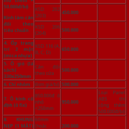
mờ thêm +
50.000đ/bộ
KSD 202
450.000
(203)
Kính làm cân
đối theo
KSD 206
500.000
tiêu chuẩn
(204)
4. Ốp trang
KSD 116 (A,
trí 2 mặt
650.000
B, C, D)
(mica nhựa)
5. Ô gió (lá
Cân đối
sách)
500.000
theo cửa
330x250mm
6. Chỉ nhôm
Đơn giá/bộ
500.000
Loại Panel
850.000đ ô
7. Ô kính cố
ABS thì
nhỏ
950.000
định (ô fix)
cộng thêm
<250mm
500.000đ/bộ
8. KHUNG
60mm
NẸP (1 MẶT)
(hoặc
200.000