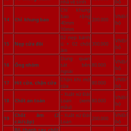
nhà vệ sinh
bộ
Chỉ khung
bao rộng
VNĐ/
14
Chỉ khung bao
200.000
40mm x
bộ
10mm
02 nẹp bánh
VNĐ/
15
Nẹp cửa đôi
ú + 02 chốt
300.000
bộ
âm
Dùng quan
VNĐ/
16
Ống nhòm
sát bên
80.000
bộ
ngoài
Chặn khi mở
VNĐ/
17
Hít cửa, chặn cửa
80.000
cửa
bộ
– Xuất xứ Đài
VNĐ/
18
Chốt an toàn
Loan (xem
80.000
bộ
mẫu)
Chốt âm (2
– Xuất xứ Đài
VNĐ/
19
200.000
cái/cặp)
Loan
bộ
Bộ thanh ray chốt