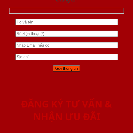
ĐĂNG KÝ TƯ VẤN &
NHẬN ƯU ĐÃI