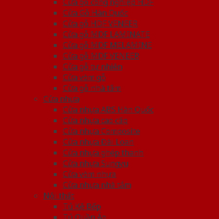
Cửa gỗ công nghiệp HDF
Cửa Gỗ Hàn Quốc
Cửa gỗ HDF VENEER
Cửa gỗ MDF LAMINATE
Cửa gỗ MDF MELAMINE
Cửa gỗ MDF VENEER
Cửa gỗ tự nhiên
Cửa vòm gỗ
Cửa gỗ nhà tắm
Cửa nhựa
Cửa nhựa ABS Hàn Quốc
Cửa nhựa cao cấp
Cửa nhựa Composite
Cửa nhựa Đài Loan
Cửa nhựa ghép thanh
Cửa nhựa Sungyu
Cửa vòm nhựa
Cửa nhựa nhà tắm
Nội thất
Tủ Kệ Bếp
Tủ Quần Áo