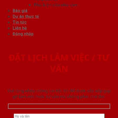
Phụ kiện cửa nhà tắm
Báo giá
Dự án thực tế
Tin tức
Liên hệ
Đăng nhập
ĐẶT LỊCH LÀM VIỆC / TƯ
VẤN
Vui lòng nhập thông tin đặt lịch để được sắp xếp gặp
gỡ làm việc hoăc tư vấn mà không phải chờ đợi.