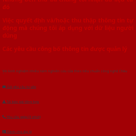
đó
Việc quyết định và/hoặc thu thập thông tin tự
động mà chúng tôi áp dụng với dữ liệu người
dùng
Các yêu cầu công bố thông tin được quản lý
Với kinh nghiệm nhiêu năm nghiên cứu cửa theo tiêu chuẩn công nghệ Châu
Âu.Chúng tôi tự tin là nhà sản xuất & cung cấp hàng đầu tại Việt Nam!
Gửi yêu cầu tư vấn
Tải báo giá tổng hợp
Yêu cầu gọi lại (3 phút)
Dành cho đại lý