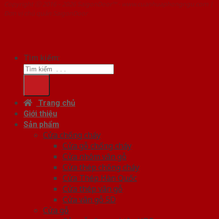
Copyright ⓒ 2016 – 2026 SaigonDoor™ - www.cuanhuaphongngu.com |
Đơn vị chủ quản SaigonDoor
Tìm kiếm:
Trang chủ
Giới thiệu
Sản phẩm
Cửa chống cháy
Cửa gỗ chống cháy
Cửa nhôm vân gỗ
Cửa thép chống cháy
Cửa Thép Hàn Quốc
Cửa thép vân gỗ
Cửa vân gỗ 5D
Cửa gỗ