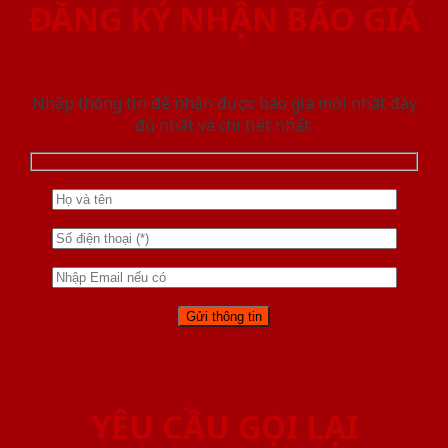
ĐĂNG KÝ NHẬN BÁO GIÁ
Nhập thông tin để nhận được báo giá mới nhât đầy
đủ nhất và chi tiết nhất.
YÊU CẦU GỌI LẠI