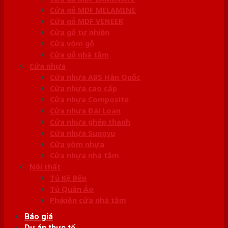
Cửa gỗ MDF MELAMINE
Cửa gỗ MDF VENEER
Cửa gỗ tự nhiên
Cửa vòm gỗ
Cửa gỗ nhà tắm
Cửa nhựa
Cửa nhựa ABS Hàn Quốc
Cửa nhựa cao cấp
Cửa nhựa Composite
Cửa nhựa Đài Loan
Cửa nhựa ghép thanh
Cửa nhựa Sungyu
Cửa vòm nhựa
Cửa nhựa nhà tắm
Nội thất
Tủ Kệ Bếp
Tủ Quần Áo
Phụ kiện cửa nhà tắm
Báo giá
Dự án thực tế