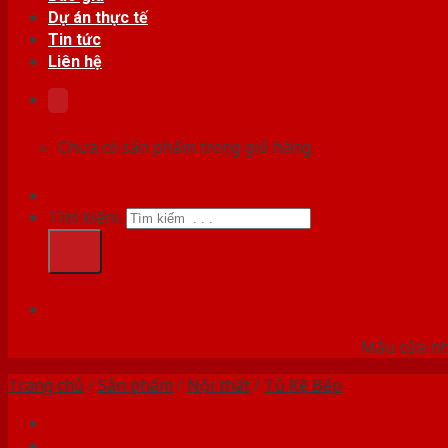
Dự án thực tế
Tin tức
Liên hệ
Chưa có sản phẩm trong giỏ hàng.
Tìm kiếm:
HỆ
Mẫu cửa nhự
Trang chủ
/
Sản phẩm
/
Nội thất
/
Tủ Kệ Bếp