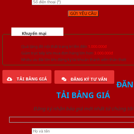
Khuyến mại
Quà tặng đồ nội thất trang trí lên đến
1.000.000đ
Giảm trực tiếp khi mua đơn hàng lớn hơn
3.000.000đ
Nhiều ưu đãi lớn khi đăng ký tài khoản thành viên thân thiết
TẢI BẢNG GIÁ
ĐĂNG KÝ TƯ VẤN
ĐĂN
TẢI BẢNG GIÁ
Đăng ký nhận báo giá mới nhất từ chúng tôi