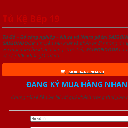
Tủ Kệ Bếp 19
Tủ Gỗ – Gỗ công nghiêp – Nhựa và Nhựa gỗ tại SAIGO
SAIGONDOOR
. Chuyên sản xuất và phân phối những dòng
với mọi nhu cầu khách hàng. Trên hết,
SAIGONDOOR
còn 
và cả phân khúc giá thành.
MUA HÀNG NHANH
ĐĂNG KÝ MUA HÀNG NHAN
Chúng tôi sẽ liên lạc lại với quý khách trong thời gian