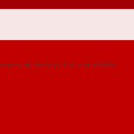
 THỐNG SHOWROOM SAIGONDOOR
a phòng ngủ hiện đại giá rẻ mà cực đẹp tại Sài Gòn