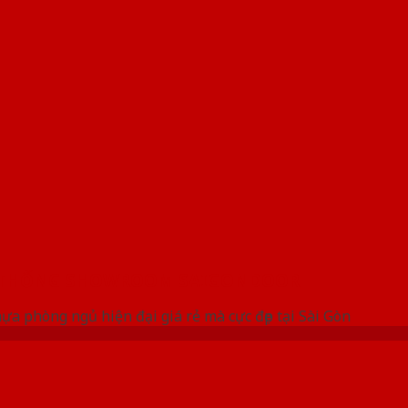
 THỐNG SHOWROOM SAIGONDOOR
a phòng ngủ hiện đại giá rẻ mà cực đẹp tại Sài Gòn