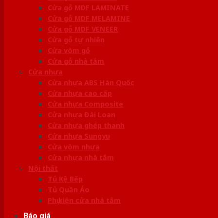
Cửa gỗ MDF LAMINATE
Cửa gỗ MDF MELAMINE
Cửa gỗ MDF VENEER
Cửa gỗ tự nhiên
Cửa vòm gỗ
Cửa gỗ nhà tắm
Cửa nhựa
Cửa nhựa ABS Hàn Quốc
Cửa nhựa cao cấp
Cửa nhựa Composite
Cửa nhựa Đài Loan
Cửa nhựa ghép thanh
Cửa nhựa Sungyu
Cửa vòm nhựa
Cửa nhựa nhà tắm
Nội thất
Tủ Kệ Bếp
Tủ Quần Áo
Phụ kiện cửa nhà tắm
Báo giá