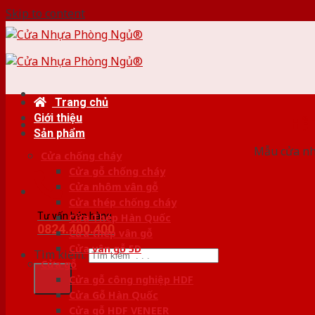
Skip to content
Trang chủ
Giới thiệu
HỆ
Sản phẩm
Mẫu cửa nhự
Cửa chống cháy
Cửa gỗ chống cháy
Cửa nhôm vân gỗ
Cửa thép chống cháy
Tư vấn bán hàng
Cửa Thép Hàn Quốc
0824.400.400
Cửa thép vân gỗ
Cửa vân gỗ 5D
Tìm kiếm:
Cửa gỗ
Cửa gỗ công nghiệp HDF
Cửa Gỗ Hàn Quốc
Cửa gỗ HDF VENEER