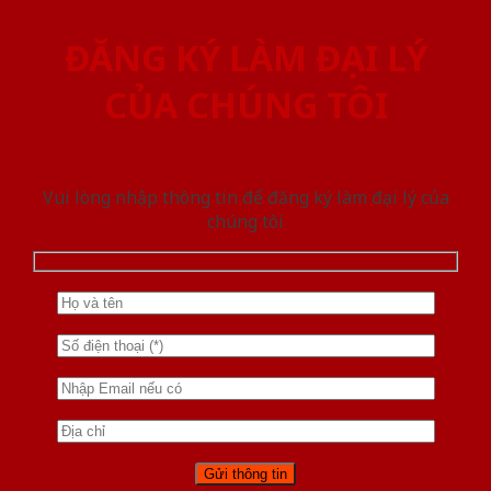
ĐĂNG KÝ LÀM ĐẠI LÝ
CỦA CHÚNG TÔI
Vui lòng nhập thông tin để đăng ký làm đại lý của
chúng tôi