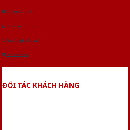
Âu.Chúng tôi tự tin là nhà sản xuất & cung cấp hàng đầu tại Việt Nam!
Gửi yêu cầu tư vấn
Tải báo giá tổng hợp
Yêu cầu gọi lại (3 phút)
Dành cho đại lý
ĐỐI TÁC KHÁCH HÀNG