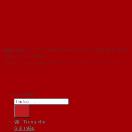
SaigonDoor™
- Hệ thống Showroom cửa nhựa phòng ngủ
hàng đầu Việt Nam
Copyright ⓒ 2016 – 2026 SaigonDoor™ - www.cuanhuaphongngu.com |
Đơn vị chủ quản SaigonDoor
Tìm kiếm:
Trang chủ
Giới thiệu