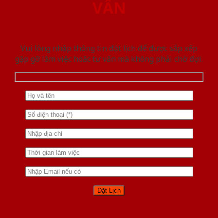
VẤN
Vui lòng nhập thông tin đặt lịch để được sắp xếp
gặp gỡ làm việc hoăc tư vấn mà không phải chờ đợi.