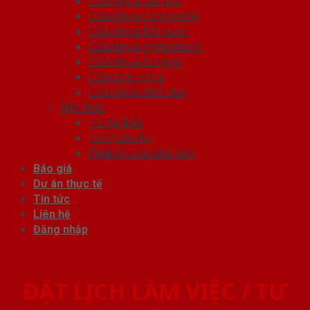
Cửa nhựa cao cấp
Cửa nhựa Composite
Cửa nhựa Đài Loan
Cửa nhựa ghép thanh
Cửa nhựa Sungyu
Cửa vòm nhựa
Cửa nhựa nhà tắm
Nội thất
Tủ Kệ Bếp
Tủ Quần Áo
Phụ kiện cửa nhà tắm
Báo giá
Dự án thực tế
Tin tức
Liên hệ
Đăng nhập
ĐẶT LỊCH LÀM VIỆC / TƯ