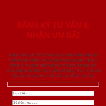
ĐĂNG KÝ TƯ VẤN &
NHẬN ƯU ĐÃI
Nhập thông tin để nhận được tư vấn miễn phí qua
điện thoại / email/ tại văn phòng hoặc tại nhà quý
khách. Chúng tôi cam kết mọi thông tin nhập vào
dưới đây được bảo mật tuyệt đối cũng như chỉ phục vụ
yêu cầu tư vấn duy nhất của quý khách tại đây.