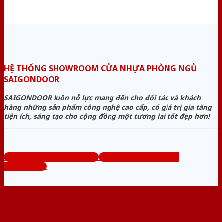
HỆ THỐNG SHOWROOM CỬA NHỰA PHÒNG NGỦ
SAIGONDOOR
SAIGONDOOR luôn nỗ lực mang đến cho đối tác và khách
hàng những sản phẩm công nghệ cao cấp, có giá trị gia tăng
tiện ích, sáng tạo cho cộng đồng một tương lai tốt đẹp hơn!
www.cuanhuaphongngu.com
Tổng đài tư vấn miễn phí:
0824.400.400