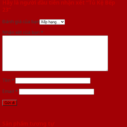
Hãy là người đầu tiên nhận xét “Tủ Kệ Bếp
23”
Đánh giá của bạn
Nhận xét của bạn
*
Tên
*
Email
*
Sản phẩm tương tự