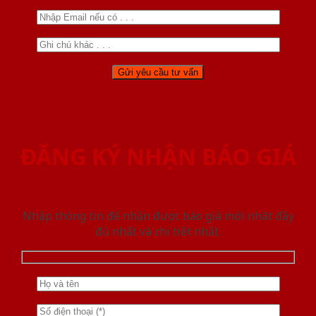
ĐĂNG KÝ NHẬN BÁO GIÁ
Nhập thông tin để nhận được báo giá mới nhât đầy
đủ nhất và chi tiết nhất.