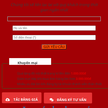
Chúng tôi sẽ liên lạc lại với quý khách trong thời
gian ngắn nhất
Khuyến mại
Quà tặng đồ nội thất trang trí lên đến
1.000.000đ
Giảm trực tiếp khi mua đơn hàng lớn hơn
3.000.000đ
Nhiều ưu đãi lớn khi đăng ký tài khoản thành viên thân thiết
TẢI BẢNG GIÁ
ĐĂNG KÝ TƯ VẤN