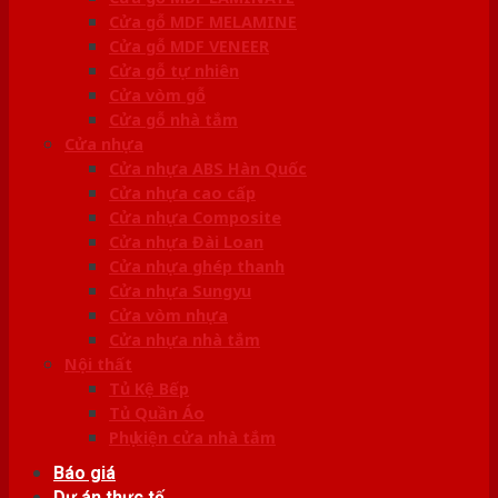
Cửa gỗ MDF MELAMINE
Cửa gỗ MDF VENEER
Cửa gỗ tự nhiên
Cửa vòm gỗ
Cửa gỗ nhà tắm
Cửa nhựa
Cửa nhựa ABS Hàn Quốc
Cửa nhựa cao cấp
Cửa nhựa Composite
Cửa nhựa Đài Loan
Cửa nhựa ghép thanh
Cửa nhựa Sungyu
Cửa vòm nhựa
Cửa nhựa nhà tắm
Nội thất
Tủ Kệ Bếp
Tủ Quần Áo
Phụ kiện cửa nhà tắm
Báo giá
Dự án thực tế