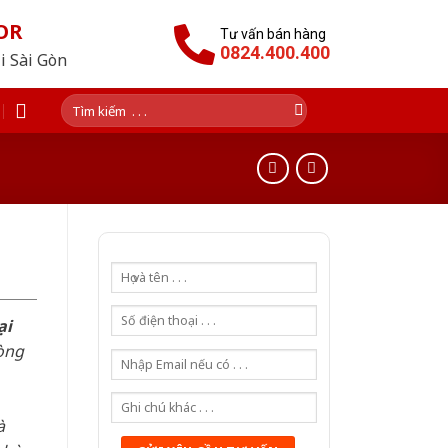
OR
Tư vấn bán hàng
0824.400.400
i Sài Gòn
Tìm
kiếm:
ại
òng
à