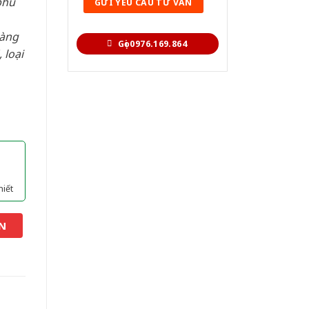
phù
hàng
Gọi 0976.169.864
 loại
hiết
N