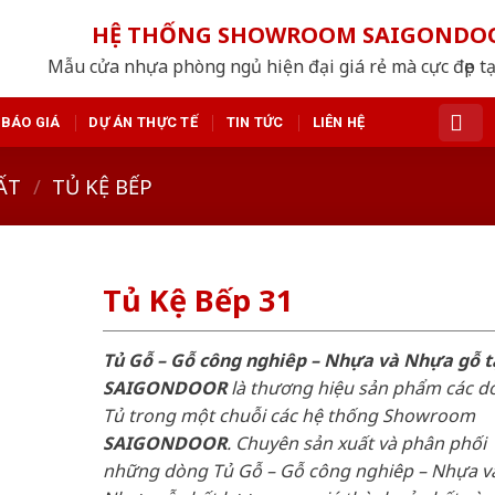
HỆ THỐNG SHOWROOM SAIGONDO
Mẫu cửa nhựa phòng ngủ hiện đại giá rẻ mà cực đẹp tạ
BÁO GIÁ
DỰ ÁN THỰC TẾ
TIN TỨC
LIÊN HỆ
ẤT
/
TỦ KỆ BẾP
Tủ Kệ Bếp 31
Tủ Gỗ – Gỗ công nghiêp – Nhựa và Nhựa gỗ t
SAIGONDOOR
là thương hiệu sản phẩm các d
Tủ trong một chuỗi các hệ thống Showroom
SAIGONDOOR
. Chuyên sản xuất và phân phối
những dòng Tủ Gỗ – Gỗ công nghiêp – Nhựa v