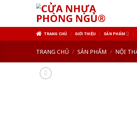
Skip
to
content
TRANG CHỦ
GIỚI THIỆU
SẢN PHẨM
TRANG CHỦ
/
SẢN PHẨM
/
NỘI TH