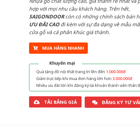
Nhựa gỗ chất lượng cao, giá thành rẻ nhất và 
hợp với mọi nhu cầu khách hàng. Trên hết,
SAIGONDOOR
còn có những chính sách bán 
ƯU ĐÃI
CAO
đi kèm với sự đa dạng về mẫu mã,
cửa gỗ và cả phân khúc giá thành.
MUA HÀNG NHANH
Khuyến mại
Quà tặng đồ nội thất trang trí lên đến
1.000.000đ
Giảm trực tiếp khi mua đơn hàng lớn hơn
3.000.000đ
Nhiều ưu đãi lớn khi đăng ký tài khoản thành viên thân t
TẢI BẢNG GIÁ
ĐĂNG KÝ TƯ VẤ