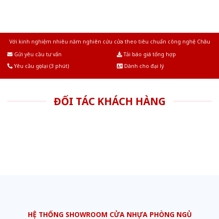
Với kinh nghiệm nhiêu năm nghiên cứu cửa theo tiêu chuẩn công nghệ Châu
Âu.Chúng tôi tự tin là nhà sản xuất & cung cấp hàng đầu tại Việt Nam!
Gửi yêu cầu tư vấn
Tải báo giá tổng hợp
Yêu cầu gọi lại (3 phút)
Dành cho đại lý
ĐỐI TÁC KHÁCH HÀNG
HỆ THỐNG SHOWROOM CỬA NHỰA PHÒNG NGỦ