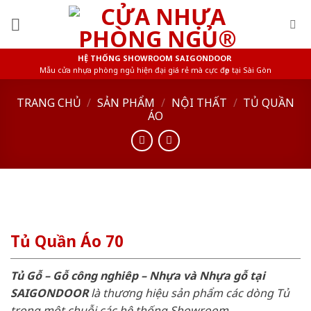
Skip
to
content
HỆ THỐNG SHOWROOM SAIGONDOOR
Mẫu cửa nhựa phòng ngủ hiện đại giá rẻ mà cực đẹp tại Sài Gòn
TRANG CHỦ
/
SẢN PHẨM
/
NỘI THẤT
/
TỦ QUẦN
ÁO
Tủ Quần Áo 70
Tủ Gỗ – Gỗ công nghiêp – Nhựa và Nhựa gỗ tại
SAIGONDOOR
là thương hiệu sản phẩm các dòng Tủ
trong một chuỗi các hệ thống Showroom