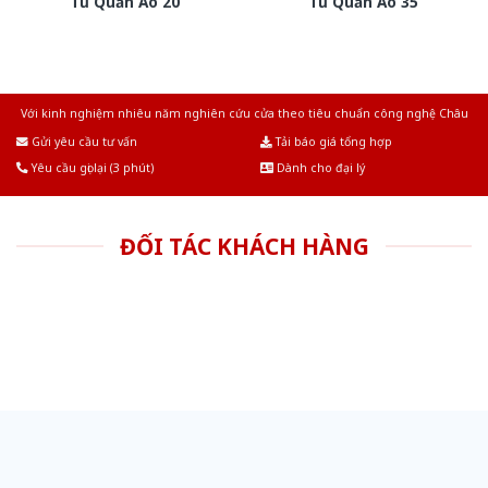
Tủ Quần Áo 20
Tủ Quần Áo 35
Với kinh nghiệm nhiêu năm nghiên cứu cửa theo tiêu chuẩn công nghệ Châu
Âu.Chúng tôi tự tin là nhà sản xuất & cung cấp hàng đầu tại Việt Nam!
Gửi yêu cầu tư vấn
Tải báo giá tổng hợp
Yêu cầu gọi lại (3 phút)
Dành cho đại lý
ĐỐI TÁC KHÁCH HÀNG