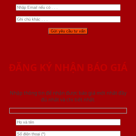
ĐĂNG KÝ NHẬN BÁO GIÁ
Nhập thông tin để nhận được báo giá mới nhât đầy
đủ nhất và chi tiết nhất.