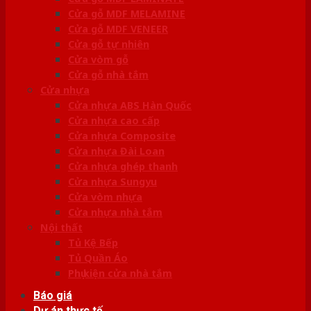
Cửa gỗ MDF MELAMINE
Cửa gỗ MDF VENEER
Cửa gỗ tự nhiên
Cửa vòm gỗ
Cửa gỗ nhà tắm
Cửa nhựa
Cửa nhựa ABS Hàn Quốc
Cửa nhựa cao cấp
Cửa nhựa Composite
Cửa nhựa Đài Loan
Cửa nhựa ghép thanh
Cửa nhựa Sungyu
Cửa vòm nhựa
Cửa nhựa nhà tắm
Nội thất
Tủ Kệ Bếp
Tủ Quần Áo
Phụ kiện cửa nhà tắm
Báo giá
Dự án thực tế