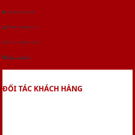
Âu.Chúng tôi tự tin là nhà sản xuất & cung cấp hàng đầu tại Việt Nam!
Gửi yêu cầu tư vấn
Tải báo giá tổng hợp
Yêu cầu gọi lại (3 phút)
Dành cho đại lý
ĐỐI TÁC KHÁCH HÀNG