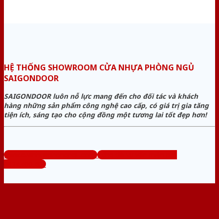
HỆ THỐNG SHOWROOM CỬA NHỰA PHÒNG NGỦ
SAIGONDOOR
SAIGONDOOR luôn nỗ lực mang đến cho đối tác và khách
hàng những sản phẩm công nghệ cao cấp, có giá trị gia tăng
tiện ích, sáng tạo cho cộng đồng một tương lai tốt đẹp hơn!
www.cuanhuaphongngu.com
Tổng đài tư vấn miễn phí:
0824.400.400