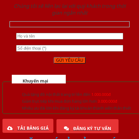
Chúng tôi sẽ liên lạc lại với quý khách trong thời
gian ngắn nhất
Khuyến mại
Quà tặng đồ nội thất trang trí lên đến
1.000.000đ
Giảm trực tiếp khi mua đơn hàng lớn hơn
3.000.000đ
Nhiều ưu đãi lớn khi đăng ký tài khoản thành viên thân thiết
TẢI BẢNG GIÁ
ĐĂNG KÝ TƯ VẤN