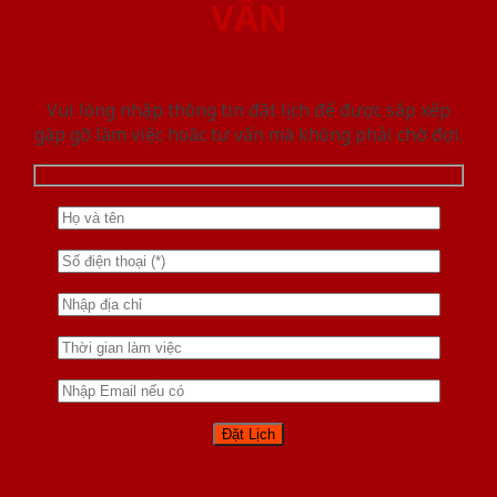
VẤN
Vui lòng nhập thông tin đặt lịch để được sắp xếp
gặp gỡ làm việc hoăc tư vấn mà không phải chờ đợi.