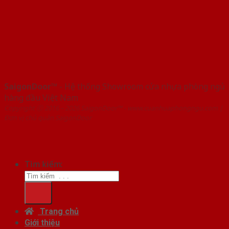
SaigonDoor™
- Hệ thống Showroom cửa nhựa phòng ngủ
hàng đầu Việt Nam
Copyright ⓒ 2016 – 2026 SaigonDoor™ - www.cuanhuaphongngu.com |
Đơn vị chủ quản SaigonDoor
Tìm kiếm:
Trang chủ
Giới thiệu