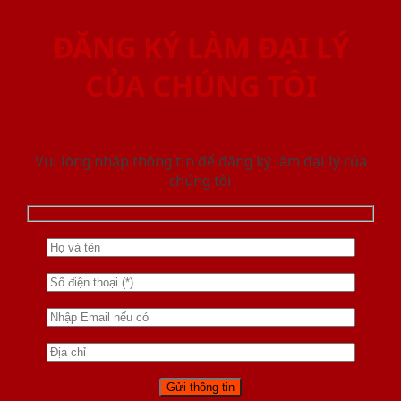
ĐĂNG KÝ LÀM ĐẠI LÝ
CỦA CHÚNG TÔI
Vui lòng nhập thông tin để đăng ký làm đại lý của
chúng tôi