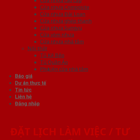
Cửa nhựa cao cấp
Cửa nhựa Composite
Cửa nhựa Đài Loan
Cửa nhựa ghép thanh
Cửa nhựa Sungyu
Cửa vòm nhựa
Cửa nhựa nhà tắm
Nội thất
Tủ Kệ Bếp
Tủ Quần Áo
Phụ kiện cửa nhà tắm
Báo giá
Dự án thực tế
Tin tức
Liên hệ
Đăng nhập
ĐẶT LỊCH LÀM VIỆC / TƯ