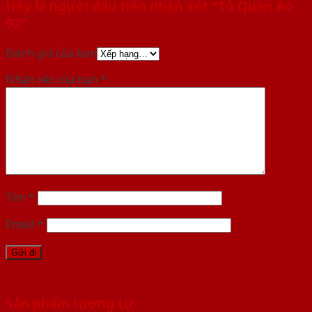
Hãy là người đầu tiên nhận xét “Tủ Quần Áo
92”
Đánh giá của bạn
Nhận xét của bạn
*
Tên
*
Email
*
Sản phẩm tương tự