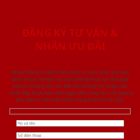
ĐĂNG KÝ TƯ VẤN &
NHẬN ƯU ĐÃI
Nhập thông tin để nhận được tư vấn miễn phí qua
điện thoại / email/ tại văn phòng hoặc tại nhà quý
khách. Chúng tôi cam kết mọi thông tin nhập vào
dưới đây được bảo mật tuyệt đối cũng như chỉ phục vụ
yêu cầu tư vấn duy nhất của quý khách tại đây.