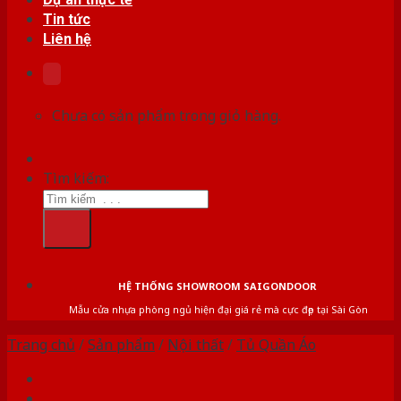
Tin tức
Liên hệ
Chưa có sản phẩm trong giỏ hàng.
Tìm kiếm:
HỆ THỐNG SHOWROOM SAIGONDOOR
Mẫu cửa nhựa phòng ngủ hiện đại giá rẻ mà cực đẹp tại Sài Gòn
Trang chủ
/
Sản phẩm
/
Nội thất
/
Tủ Quần Áo