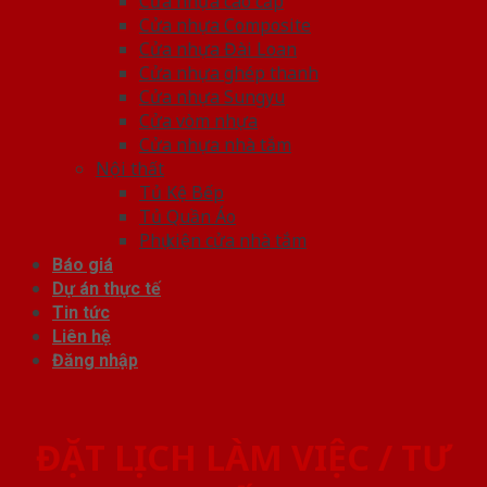
Cửa nhựa cao cấp
Cửa nhựa Composite
Cửa nhựa Đài Loan
Cửa nhựa ghép thanh
Cửa nhựa Sungyu
Cửa vòm nhựa
Cửa nhựa nhà tắm
Nội thất
Tủ Kệ Bếp
Tủ Quần Áo
Phụ kiện cửa nhà tắm
Báo giá
Dự án thực tế
Tin tức
Liên hệ
Đăng nhập
ĐẶT LỊCH LÀM VIỆC / TƯ