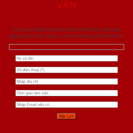
VẤN
Vui lòng nhập thông tin đặt lịch để được sắp xếp
gặp gỡ làm việc hoăc tư vấn mà không phải chờ đợi.