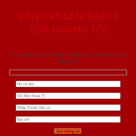
ĐĂNG KÝ LÀM ĐẠI LÝ
CỦA CHÚNG TÔI
Vui lòng nhập thông tin để đăng ký làm đại lý của
chúng tôi