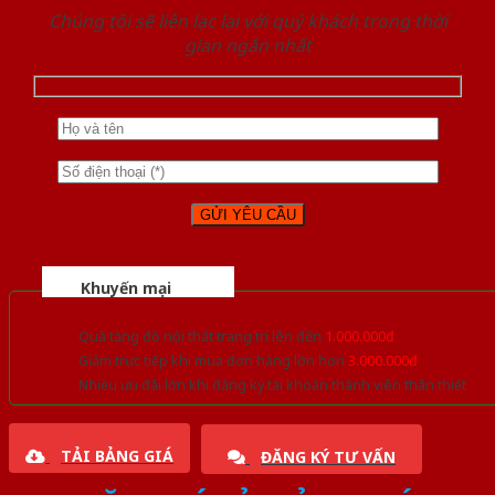
Chúng tôi sẽ liên lạc lại với quý khách trong thời
gian ngắn nhất
Khuyến mại
Quà tặng đồ nội thất trang trí lên đến
1.000.000đ
Giảm trực tiếp khi mua đơn hàng lớn hơn
3.000.000đ
Nhiều ưu đãi lớn khi đăng ký tài khoản thành viên thân thiết
TẢI BẢNG GIÁ
ĐĂNG KÝ TƯ VẤN