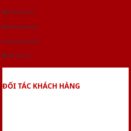
Âu.Chúng tôi tự tin là nhà sản xuất & cung cấp hàng đầu tại Việt Nam!
Gửi yêu cầu tư vấn
Tải báo giá tổng hợp
Yêu cầu gọi lại (3 phút)
Dành cho đại lý
ĐỐI TÁC KHÁCH HÀNG