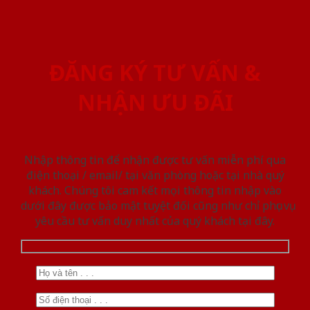
ĐĂNG KÝ TƯ VẤN &
NHẬN ƯU ĐÃI
Nhập thông tin để nhận được tư vấn miễn phí qua
điện thoại / email/ tại văn phòng hoặc tại nhà quý
khách. Chúng tôi cam kết mọi thông tin nhập vào
dưới đây được bảo mật tuyệt đối cũng như chỉ phục vụ
yêu cầu tư vấn duy nhất của quý khách tại đây.