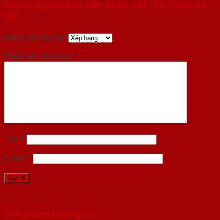
Hãy là người đầu tiên nhận xét “Tủ Quần Áo
96”
Đánh giá của bạn
Nhận xét của bạn
*
Tên
*
Email
*
Sản phẩm tương tự