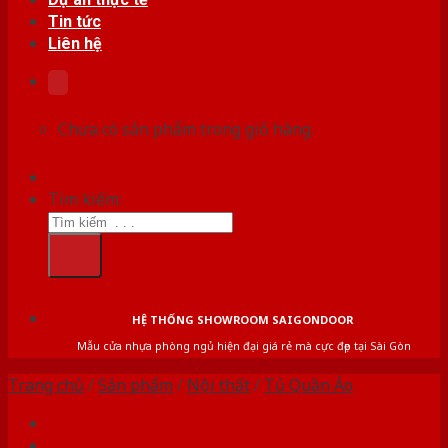
Tin tức
Liên hệ
Chưa có sản phẩm trong giỏ hàng.
Tìm kiếm:
HỆ THỐNG SHOWROOM SAIGONDOOR
Mẫu cửa nhựa phòng ngủ hiện đại giá rẻ mà cực đẹp tại Sài Gòn
Trang chủ
/
Sản phẩm
/
Nội thất
/
Tủ Quần Áo