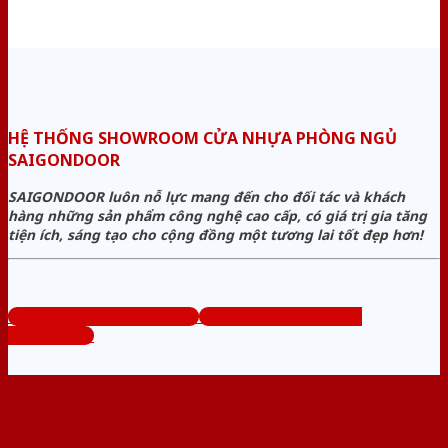
HỆ THỐNG SHOWROOM CỬA NHỰA PHÒNG NGỦ
SAIGONDOOR
SAIGONDOOR luôn nỗ lực mang đến cho đối tác và khách
hàng những sản phẩm công nghệ cao cấp, có giá trị gia tăng
tiện ích, sáng tạo cho cộng đồng một tương lai tốt đẹp hơn!
www.cuanhuaphongngu.com
Tổng đài tư vấn miễn phí:
0824.400.400