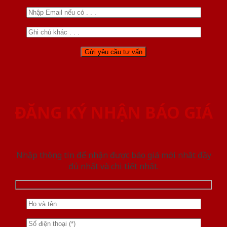
ĐĂNG KÝ NHẬN BÁO GIÁ
Nhập thông tin để nhận được báo giá mới nhât đầy
đủ nhất và chi tiết nhất.