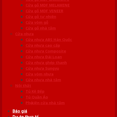
Cửa gỗ MDF MELAMINE
Cửa gỗ MDF VENEER
Cửa gỗ tự nhiên
Cửa vòm gỗ
Cửa gỗ nhà tắm
Cửa nhựa
Cửa nhựa ABS Hàn Quốc
Cửa nhựa cao cấp
Cửa nhựa Composite
Cửa nhựa Đài Loan
Cửa nhựa ghép thanh
Cửa nhựa Sungyu
Cửa vòm nhựa
Cửa nhựa nhà tắm
Nội thất
Tủ Kệ Bếp
Tủ Quần Áo
Phụ kiện cửa nhà tắm
Báo giá
Dự án thực tế