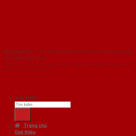
SaigonDoor™
- Hệ thống Showroom cửa nhựa phòng ngủ
hàng đầu Việt Nam
Copyright ⓒ 2016 – 2026 SaigonDoor™ - www.cuanhuaphongngu.com |
Đơn vị chủ quản SaigonDoor
Tìm kiếm:
Trang chủ
Giới thiệu