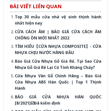
BÀI VIẾT LIÊN QUAN
Top 30 mẫu cửa nhà vệ sinh thịnh hành
nhất hiện nay
CỬA CÁCH ÂM | BÁO GIÁ CỬA CÁCH ÂM
CHỐNG ỒN MỚI NHẤT 2022
TÌM HIỂU【CỬA NHỰA COMPOSITE】- CỬA
NHỰA CHỊU NƯỚC HÀNG ĐẦU
Báo Giá Cửa Nhựa Gỗ Giá Rẻ. Tại Sao Cửa
Nhựa Gỗ Giá Rẻ Lại Có Tính Kháng Cháy?
Cửa Nhựa Vân Gỗ Chính Hãng – Báo Giá
Cửa Nhựa ABS Hàn Quốc | Top 1 Thịnh
Hành
BÁO GIÁ CỬA NHỰA HÀN QUỐC
[8/2021]☑️Đã kiểm định