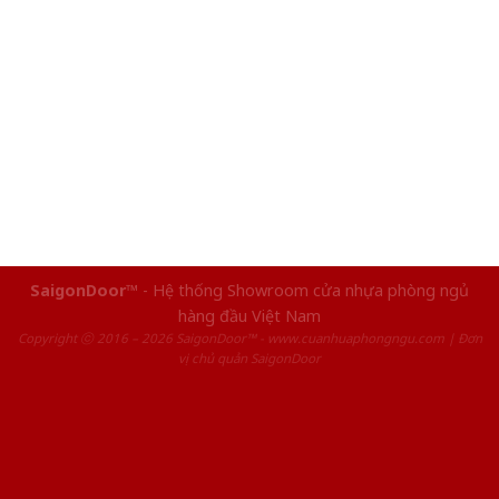
SaigonDoor™
- Hệ thống Showroom cửa nhựa phòng ngủ
hàng đầu Việt Nam
Copyright ⓒ 2016 – 2026 SaigonDoor™ - www.cuanhuaphongngu.com | Đơn
vị chủ quản SaigonDoor