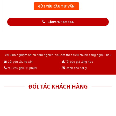
Gọi 0976.169.864
Với kinh nghiệm nhiêu năm nghiên cứu cửa theo tiêu chuẩn công nghệ Châu
Âu.Chúng tôi tự tin là nhà sản xuất & cung cấp hàng đầu tại Việt Nam!
Gửi yêu cầu tư vấn
Tải báo giá tổng hợp
Yêu cầu gọi lại (3 phút)
Dành cho đại lý
ĐỐI TÁC KHÁCH HÀNG