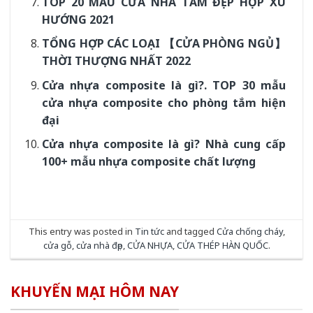
TOP 20 MẪU CỬA NHÀ TẮM ĐẸP HỢP XU
HƯỚNG 2021
TỔNG HỢP CÁC LOẠI 【CỬA PHÒNG NGỦ】
THỜI THƯỢNG NHẤT 2022
Cửa nhựa composite là gì?. TOP 30 mẫu
cửa nhựa composite cho phòng tắm hiện
đại
Cửa nhựa composite là gì? Nhà cung cấp
100+ mẫu nhựa composite chất lượng
This entry was posted in
Tin tức
and tagged
Cửa chống cháy
,
cửa gỗ
,
cửa nhà đẹp
,
CỬA NHỰA
,
CỬA THÉP HÀN QUỐC
.
KHUYẾN MẠI HÔM NAY