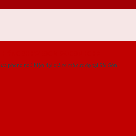
 THỐNG SHOWROOM SAIGONDOOR
a phòng ngủ hiện đại giá rẻ mà cực đẹp tại Sài Gòn