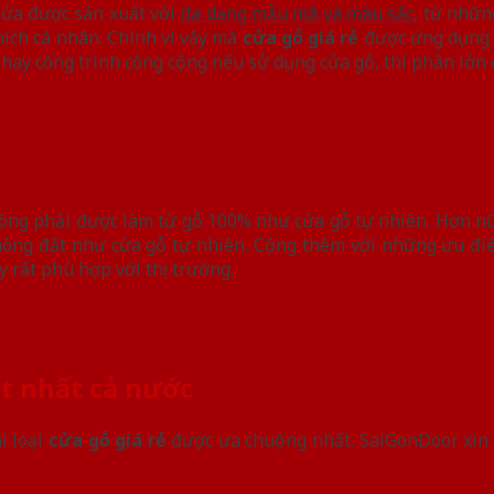
 Cửa được sản xuất với
đa dạng mẫu mã và màu sắc
, từ nhữn
hích cá nhân. Chính vì vậy mà
cửa gỗ giá rẻ
được ứng dụng t
, hay công trình công cộng nếu sử dụng cửa gỗ, thì phần lớn
hông phải được làm từ gỗ 100% như cửa gỗ tự nhiên. Hơn nữa
không đắt như cửa gỗ tự nhiên. Cộng thêm với những ưu đi
 rất phù hợp với thị trường.
ốt nhất cả nước
i loại
cửa gỗ giá rẻ
được ưa chuộng nhất. SaiGonDoor xin 