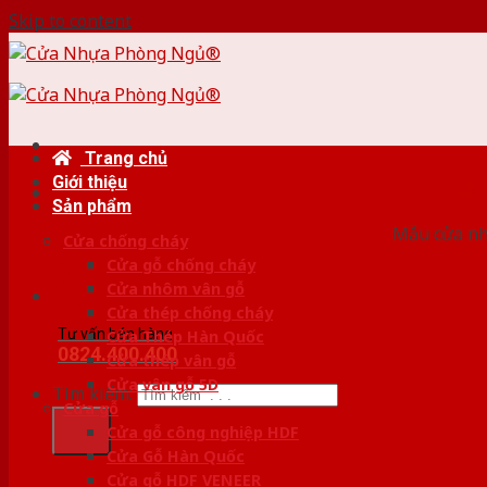
Skip to content
Trang chủ
Giới thiệu
HỆ
Sản phẩm
Mẫu cửa nhự
Cửa chống cháy
Cửa gỗ chống cháy
Cửa nhôm vân gỗ
Cửa thép chống cháy
Tư vấn bán hàng
Cửa Thép Hàn Quốc
0824.400.400
Cửa thép vân gỗ
Cửa vân gỗ 5D
Tìm kiếm:
Cửa gỗ
Cửa gỗ công nghiệp HDF
Cửa Gỗ Hàn Quốc
Cửa gỗ HDF VENEER