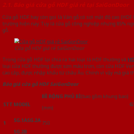
2.1. Báo giá cửa gỗ HDF giá rẻ tại SaiGonDoor
Cửa gỗ HDF hay còn gọi là Ván gỗ có sợi mật độ cao (HDF l
trường hiện nay. Tuy là cửa gỗ công nghiệp nhưng 85% nguyê
gỗ.
Cửa gỗ HDF giá rẻ SaiGonDoor
Trong cửa gỗ HDF lại chia ra hai loại là HDF thường và
HD
loại cửa HDF thường được sơn màu trơn, còn cửa HDF Vene
cao cấp, được nhập khẩu từ châu Âu. Chính vì vậy mà giá 
Báo giá cửa gỗ HDF SaiGonDoor
BỀ RỘNG PHỦ BÌ
(bao gồm khung bao)
STT
MODEL
G
(mm)
SG.1A
SG.2A
1
750
SG.2B