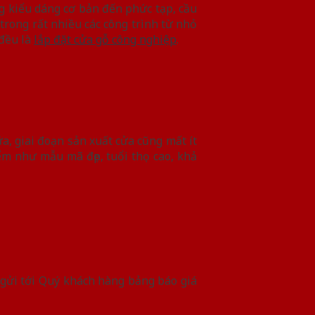
g kiểu dáng cơ bản đến phức tạp, cầu
rong rất nhiều các công trình từ nhỏ
 đều là
lắp đặt cửa gỗ công nghiệp
.
, giai đoạn sản xuất cửa cũng mất ít
ểm như mẫu mã đẹp, tuổi thọ cao, khả
gửi tới Quý khách hàng bảng báo giá