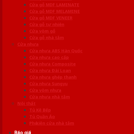
Cửa gỗ MDF LAMINATE
Cửa gỗ MDF MELAMINE
Cửa gỗ MDF VENEER
Cửa gỗ tự nhiên
Cửa vòm gỗ
Cửa gỗ nhà tắm
Cửa nhựa
Cửa nhựa ABS Hàn Quốc
Cửa nhựa cao cấp
Cửa nhựa Composite
Cửa nhựa Đài Loan
Cửa nhựa ghép thanh
Cửa nhựa Sungyu
Cửa vòm nhựa
Cửa nhựa nhà tắm
Nội thất
Tủ Kệ Bếp
Tủ Quần Áo
Phụ kiện cửa nhà tắm
Báo giá