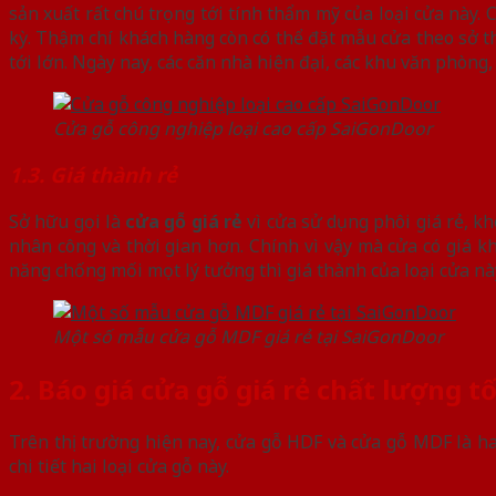
sản xuất rất chú trọng tới tính thẩm mỹ của loại cửa này.
kỳ. Thậm chí khách hàng còn có thể đặt mẫu cửa theo sở t
tới lớn. Ngày nay, các căn nhà hiện đại, các khu văn phòng
Cửa gỗ công nghiệp loại cao cấp SaiGonDoor
1.3. Giá thành rẻ
Sở hữu gọi là
cửa gỗ giá rẻ
vì cửa sử dụng phôi giá rẻ, k
nhân công và thời gian hơn. Chính vì vậy mà cửa có giá 
năng chống mối mọt lý tưởng thì giá thành của loại cửa này
Một số mẫu cửa gỗ MDF giá rẻ tại SaiGonDoor
2. Báo giá cửa gỗ giá rẻ chất lượng t
Trên thị trường hiện nay, cửa gỗ HDF và cửa gỗ MDF là ha
chi tiết hai loại cửa gỗ này.