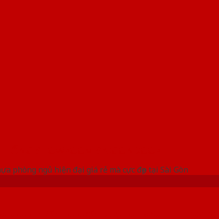
 THỐNG SHOWROOM SAIGONDOOR
a phòng ngủ hiện đại giá rẻ mà cực đẹp tại Sài Gòn
lượng tốt nhất cả nước – 0818