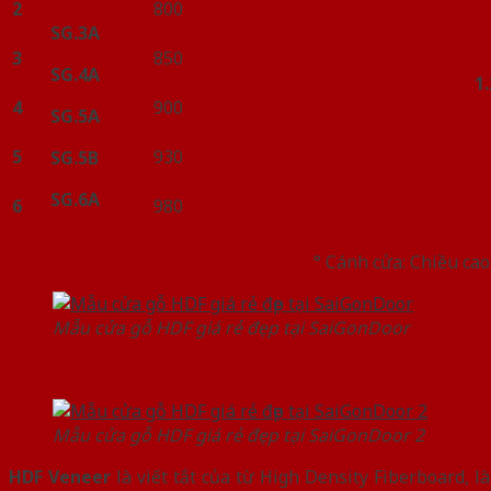
2
800
SG.3A
3
850
SG.4A
1
4
900
SG.5A
5
930
SG.5B
SG.6A
6
980
° Cánh cửa: Chiều ca
Mẫu cửa gỗ HDF giá rẻ đẹp tại SaiGonDoor
Mẫu cửa gỗ HDF giá rẻ đẹp tại SaiGonDoor 2
HDF Veneer
là viết tắt của từ High Density Fiberboard, 