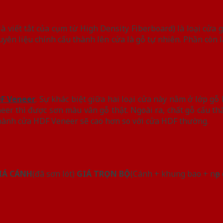
à viết tắt của cụm từ High Density Fiberboard) là loại cửa 
n liệu chính cấu thành lên cửa là gỗ tự nhiên. Phần còn lại
F Veneer
. Sự khác biệt giữa hai loại cửa này nằm ở lớp gỗ
er thì được sơn màu vân gỗ thật. Ngoài ra, chất gỗ cấu t
thành cửa HDF Veneer sẽ cao hơn so với cửa HDF thường.
IÁ CÁNH
(đã sơn lót)
GIÁ TRỌN BỘ
(Cánh + khung bao + nẹp c