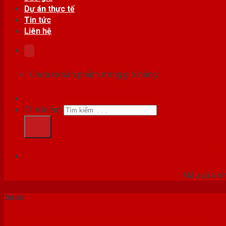
Dự án thực tế
Tin tức
Liên hệ
Chưa có sản phẩm trong giỏ hàng.
Tìm kiếm:
HỆ
Mẫu cửa nhự
Tin tức
Báo giá cửa gỗ giá rẻ chất 