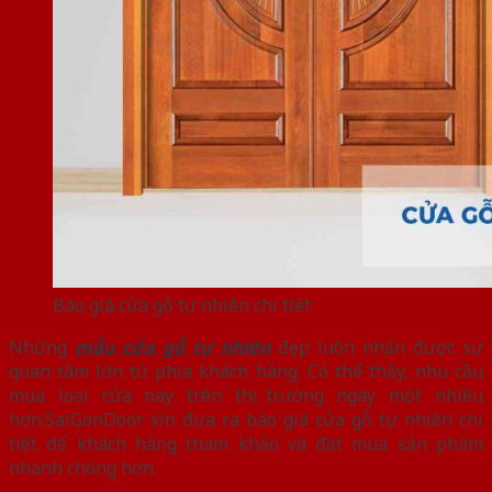
Báo giá cửa gỗ tự nhiên chi tiết
Những
mẫu cửa gỗ tự nhiên
đẹp luôn nhận được sự
quan tâm lớn từ phía khách hàng. Có thể thấy, nhu cầu
mua loại cửa này trên thị trường ngày một nhiều
hơn.SaiGonDoor xin đưa ra báo giá cửa gỗ tự nhiên chi
tiết để khách hàng tham khảo và đặt mua sản phẩm
nhanh chóng hơn.