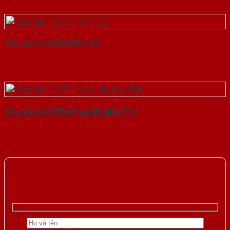
Cửa Vân Gỗ 5D KAT-1.52
Cửa Vân Gỗ 5D KA-41.40.40A-3TK