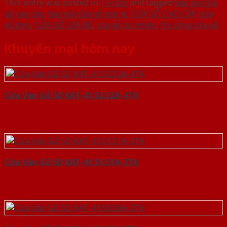
This entry was posted in
Tin tức
and tagged
báo giá cửa
gỗ cao cấp
,
báo giá cửa gỗ giá rẻ
,
CỬA GỖ CAO CẤP
,
cửa
gỗ đẹp
,
CỬA GỖ GIÁ RẺ
,
cửa gỗ tự nhiên
,
thi công cửa gỗ
.
Khuyến mại hôm nay
Cửa Vân Gỗ 5D KAT-41.52.52A-4TK
Cửa Vân Gỗ 5D KAT-41.51.51A-3TK