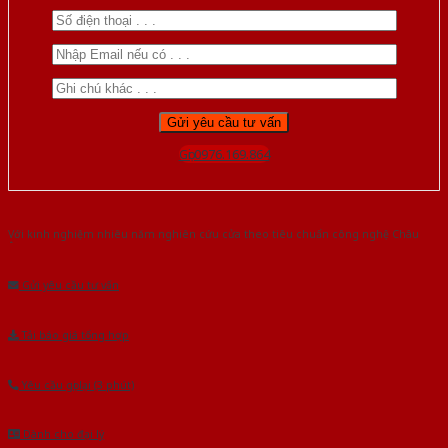
Gọi 0976.169.864
Với kinh nghiệm nhiêu năm nghiên cứu cửa theo tiêu chuẩn công nghệ Châu
Âu.Chúng tôi tự tin là nhà sản xuất & cung cấp hàng đầu tại Việt Nam!
Gửi yêu cầu tư vấn
Tải báo giá tổng hợp
Yêu cầu gọi lại (3 phút)
Dành cho đại lý