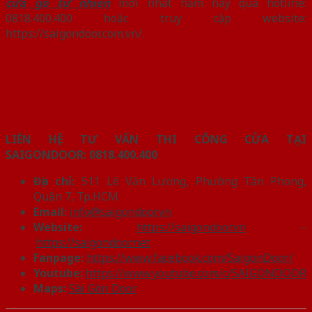
cửa gỗ tự nhiên
mới nhất năm nay qua hotline:
0818.400.400 hoặc truy cập website:
https://saigondoor.com.vn/.
LIÊN HỆ TƯ VẤN THI CÔNG CỬA TẠI
SAIGONDOOR:
0818.400.400
Địa chỉ:
511 Lê Văn Lương, Phường Tân Phong,
Quận 7, Tp.HCM
Email:
info@saigondoor.vn
Website:
https://saigondoor.vn
–
https://saigondoor.net
Fanpage:
https://www.facebook.com/SaigonDoor/
Youtube:
https://www.youtube.com/c/SAIGONDOOR
Maps:
Sài Gòn Door