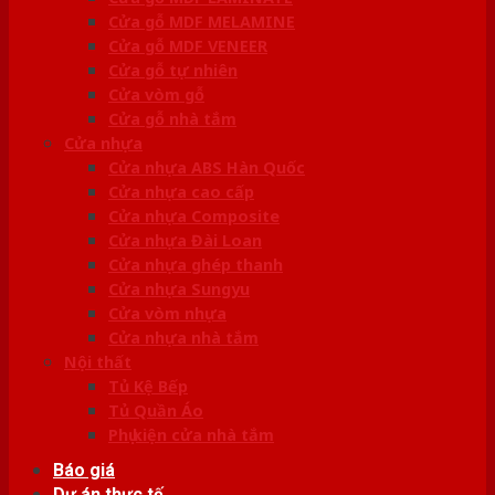
Cửa gỗ MDF MELAMINE
Cửa gỗ MDF VENEER
Cửa gỗ tự nhiên
Cửa vòm gỗ
Cửa gỗ nhà tắm
Cửa nhựa
Cửa nhựa ABS Hàn Quốc
Cửa nhựa cao cấp
Cửa nhựa Composite
Cửa nhựa Đài Loan
Cửa nhựa ghép thanh
Cửa nhựa Sungyu
Cửa vòm nhựa
Cửa nhựa nhà tắm
Nội thất
Tủ Kệ Bếp
Tủ Quần Áo
Phụ kiện cửa nhà tắm
Báo giá
Dự án thực tế