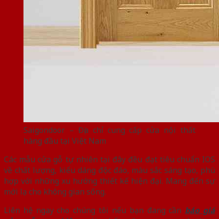
Saigondoor – Địa chỉ cung cấp cửa nội thất
hàng đầu tại Việt Nam
Các mẫu cửa gỗ tự nhiên tại đây đều đạt tiêu chuẩn IOS
về chất lượng, kiểu dáng độc đáo, màu sắc sáng tạo, phù
hợp với những xu hướng thiết kế hiện đại. Mang đến sự
mới lạ cho không gian sống.
Liên hệ ngay cho chúng tôi nếu bạn đang cần
báo giá