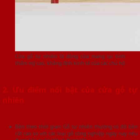
Cửa gỗ tự nhiên là dòng cửa mang lại tính
thẩm mỹ cao, khẳng định kinh tế của các chủ hộ
2. Ưu điểm nổi bật của cửa gỗ tự
nhiên
Bền theo thời gian: Gỗ tự nhiên thường có độ bền
rất cao so với các loại gỗ công nghiệp ngày nay nếu