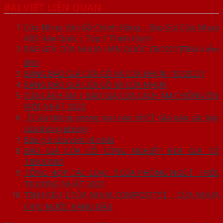
BÀI VIẾT LIÊN QUAN
Cửa Nhựa Vân Gỗ Chính Hãng – Báo Giá Cửa Nhựa
ABS Hàn Quốc | Top 1 Thịnh Hành
BÁO GIÁ CỬA NHỰA HÀN QUỐC [8/2021]☑️Đã kiểm
định
BẢNG BÁO GIÁ CỬA GỖ VÀ CỬA NHỰA [10/2021]
BẢNG BÁO GIÁ CỬA GỖ VÀ CỬA NHỰA
CỬA CÁCH ÂM | BÁO GIÁ CỬA CÁCH ÂM CHỐNG ỒN
MỚI NHẤT 2022
【Cửa thông phòng loại nào tốt?】Giá bán các loại
cửa thông phòng
Báo giá cửa vòm rẻ nhất
BÁO GIÁ CỬA GỖ CÔNG NGHIỆP HDF GIÁ TỪ
1.850.000đ
TỔNG HỢP CÁC LOẠI 【CỬA PHÒNG NGỦ】THỜI
THƯỢNG NHẤT 2022
TÌM HIỂU【CỬA NHỰA COMPOSITE】- CỬA NHỰA
CHỊU NƯỚC HÀNG ĐẦU