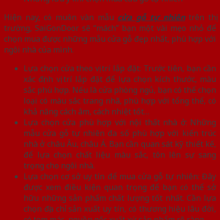
Hiện nay, có muôn vàn mẫu
cửa gỗ tự nhiên
trên thị
trường, SaiGonDoor sẽ “mách” bạn một vài mẹo nhỏ để
chọn mua được những mẫu cửa gỗ đẹp nhất, phù hợp với
ngôi nhà của mình.
Lựa chọn cửa theo vị trí lắp đặt: Trước tiên, bạn cần
xác định vị trí lắp đặt để lựa chọn kích thước, màu
sắc phù hợp. Nếu là cửa phòng ngủ, bạn có thể chọn
loại có màu sắc trang nhã, phù hợp với tổng thể, có
khả năng cách âm, cách nhiệt tốt…
Lựa chọn cửa phù hợp với nội thất nhà ở: Những
mẫu cửa gỗ tự nhiên đa số phù hợp với kiến trúc
nhà ở châu Âu, châu Á. Bạn cần quan sát kỹ thiết kế,
để lựa chọn chất liệu màu sắc, tôn lên sự sang
trọng cho ngôi nhà.
Lựa chọn cơ sở uy tín để mua cửa gỗ tự nhiên: Đây
được xem điều kiện quan trọng để bạn có thể sở
hữu những sản phẩm chất lượng tốt nhất. Cần lựa
chọn địa chỉ sản xuất uy tín, có thương hiệu lâu đời,
có tem mác, nguồn gốc xuất xứ sản phẩm rõ ràng.