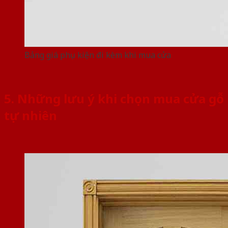
Bảng giá phụ kiện đi kèm khi mua cửa
5. Những lưu ý khi chọn mua cửa gỗ
tự nhiên