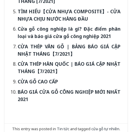
THÁNG [7/2021]
TÌM HIỂU【CỬA NHỰA COMPOSITE】- CỬA
NHỰA CHỊU NƯỚC HÀNG ĐẦU
Cửa gỗ công nghiệp là gì? Đặc điểm phân
loại và báo giá cửa gỗ công nghiệp 2021
CỬA THÉP VÂN GỖ | BẢNG BÁO GIÁ CẬP
NHẬT THÁNG【7/2021】
CỬA THÉP HÀN QUỐC | BÁO GIÁ CẬP NHẬT
THÁNG【7/2021】
CỬA GỖ CAO CẤP
BÁO GIÁ CỬA GỖ CÔNG NGHIỆP MỚI NHẤT
2021
This entry was posted in
Tin tức
and tagged
cửa gỗ tự nhiên
.