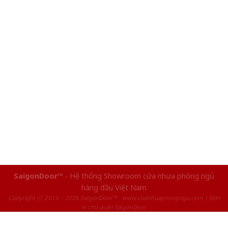
SaigonDoor™
- Hệ thống Showroom cửa nhựa phòng ngủ
hàng đầu Việt Nam
Copyright ⓒ 2016 – 2026 SaigonDoor™ - www.cuanhuaphongngu.com | Đơn
vị chủ quản SaigonDoor