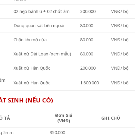
02 nẹp bánh ú + 02 chốt âm
300.000
VNĐ/ bộ
Dùng quan sát bên ngoài
80.000
VNĐ/ bộ
Chặn khi mở cửa
80.000
VNĐ/ bộ
Xuất xứ Đài Loan (xem mẫu)
80.000
VNĐ/ bộ
Xuất xứ Hàn Quốc
200.000
VNĐ/ bộ
nắm
Xuất xứ Hàn Quốc
1.600.000
VNĐ/ bộ
T SINH (NẾU CÓ)
Đơn Giá
Ô TẢ
GHI CHÚ
(VNĐ)
ong 5mm
350.000