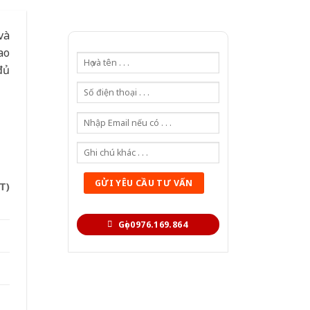
và
ao
đủ
T)
Gọi 0976.169.864