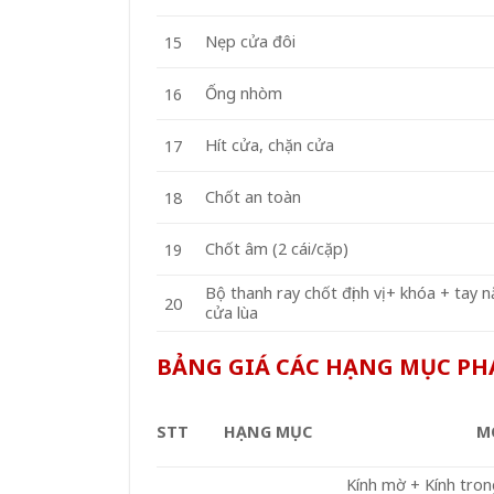
Nẹp cửa đôi
15
Ống nhòm
16
Hít cửa, chặn cửa
17
Chốt an toàn
18
Chốt âm (2 cái/cặp)
19
Bộ thanh ray chốt định vị + khóa + tay 
20
cửa lùa
BẢNG GIÁ CÁC HẠNG MỤC PHÁ
STT
HẠNG MỤC
M
Kính mờ + Kính tr