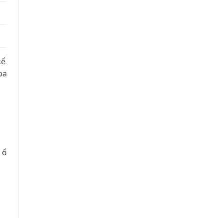
ể.
oa
 ổ