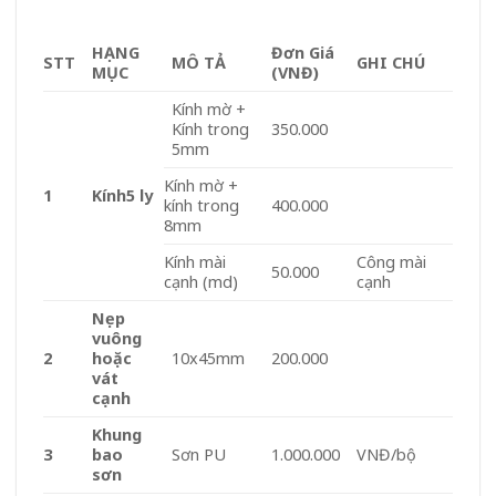
HẠNG
Đơn Giá
STT
MÔ TẢ
GHI CHÚ
MỤC
(VNĐ)
Kính mờ +
Kính trong
350.000
5mm
Kính mờ +
1
Kính
5 ly
kính trong
400.000
8mm
Kính mài
Công mài
50.000
cạnh (md)
cạnh
Nẹp
vuông
2
hoặc
10x45mm
200.000
vát
cạnh
Khung
3
bao
Sơn PU
1.000.000
VNĐ/bộ
sơn