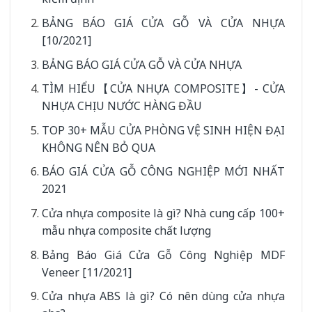
BẢNG BÁO GIÁ CỬA GỖ VÀ CỬA NHỰA
[10/2021]
BẢNG BÁO GIÁ CỬA GỖ VÀ CỬA NHỰA
TÌM HIỂU【CỬA NHỰA COMPOSITE】- CỬA
NHỰA CHỊU NƯỚC HÀNG ĐẦU
TOP 30+ MẪU CỬA PHÒNG VỆ SINH HIỆN ĐẠI
KHÔNG NÊN BỎ QUA
BÁO GIÁ CỬA GỖ CÔNG NGHIỆP MỚI NHẤT
2021
Cửa nhựa composite là gì? Nhà cung cấp 100+
mẫu nhựa composite chất lượng
Bảng Báo Giá Cửa Gỗ Công Nghiệp MDF
Veneer [11/2021]
Cửa nhựa ABS là gì? Có nên dùng cửa nhựa