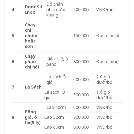
Đố chân
Door Sil
4
phía dưới
900.000
VNĐ/md
Inox
khung
Chạy
chỉ
5
nhôm
150.000
Đơn giá/chỉ
hoặc
sơn
Chạy
Kiểu 1, 2, 3
6
phào
800.000
Đơn giá/bộ
pano
chỉ nổi
Lá sách Ô
2 ô gió
600.000
gió
dưới/bộ
7
Lá Sách
Lá sách Ô
1 ô gió
500.000
gió
dưới/bộ
Cao 40cm
600.000
VNĐ/bộ
Bông
8
gió, ô
Cao 50cm
700.000
VNĐ/bộ
fix
(5 ly)
Cao 60cm
800.000
VNĐ/bộ