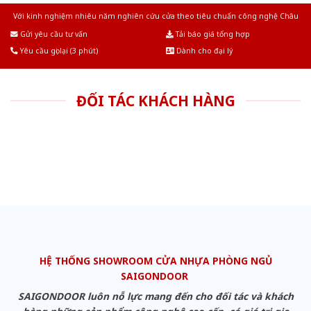
Với kinh nghiệm nhiêu năm nghiên cứu cửa theo tiêu chuẩn công nghệ Châu
Âu.Chúng tôi tự tin là nhà sản xuất & cung cấp hàng đầu tại Việt Nam!
Gửi yêu cầu tư vấn
Tải báo giá tổng hợp
Yêu cầu gọi lại (3 phút)
Dành cho đại lý
ĐỐI TÁC KHÁCH HÀNG
HỆ THỐNG SHOWROOM CỬA NHỰA PHÒNG NGỦ
SAIGONDOOR
SAIGONDOOR luôn nỗ lực mang đến cho đối tác và khách