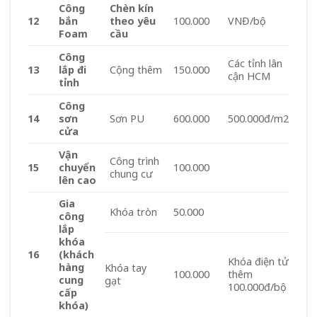
Công
Chèn kín
12
bắn
theo yêu
100.000
VNĐ/bộ
Foam
cầu
Công
Các tỉnh lân
13
lắp đi
Cộng thêm
150.000
cận HCM
tỉnh
Công
14
sơn
Sơn PU
600.000
500.000đ/m2
cửa
Vận
Công trình
15
chuyển
100.000
chung cư
lên cao
Gia
Khóa tròn
50.000
công
lắp
khóa
16
(khách
Khóa điện tử
hàng
Khóa tay
100.000
thêm
cung
gạt
100.000đ/bộ
cấp
khóa)