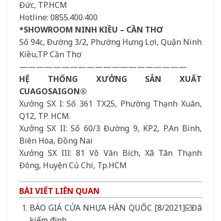
Đức, TP.HCM
Hotline: 0855.400.400
*SHOWROOM NINH KIỀU – CẦN THƠ
Số 94c, Đường 3/2, Phường Hưng Lợi, Quận Ninh
Kiều,TP Cần Thơ
————————————————————
HỆ THỐNG XƯỞNG SẢN XUẤT
CUAGOSAIGON®
Xưởng SX I: Số 361 TX25, Phường Thạnh Xuân,
Q12, TP. HCM.
Xưởng SX II: Số 60/3 Đường 9, KP2, P.An Bình,
Biên Hòa, Đồng Nai
Xưởng SX III: 81 Võ Văn Bích, Xã Tân Thạnh
Đông, Huyện Củ Chi, Tp.HCM
BÀI VIẾT LIÊN QUAN
BÁO GIÁ CỬA NHỰA HÀN QUỐC [8/2021]☑️Đã
kiểm định