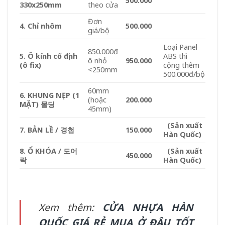
500.000
330x250mm
theo cửa
Đơn
4. Chỉ nhôm
500.000
giá/bộ
Loại Panel
850.000đ
5. Ô kính cố định
ABS thì
ô nhỏ
950.000
(ô fix)
cộng thêm
<250mm
500.000đ/bộ
60mm
6. KHUNG NẸP (1
(hoặc
200.000
MẶT) 몰딩
45mm)
(Sản xuất
7. BẢN LỀ / 경첩
150.000
Hàn Quốc)
8. Ổ KHÓA / 도어
(Sản xuất
450.000
락
Hàn Quốc)
Xem thêm:
CỬA NHỰA HÀN
QUỐC GIÁ RẺ MUA Ở ĐÂU TỐT