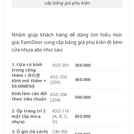
cấp bảng giá phụ kiện
Nhằm giúp khách hàng dễ dàng tìm hiểu mức
giá, FamiDoor cung cấp bảng giá phụ kiện đi kèm
cửa nhựa abs như sau:
1. Cửa có kính
KSD 201
350.000
trong cộng
thêm / 유리문
KSD 202
450.000
Kính mờ thêm +
(203)
50.000đ/bộ
Kính làm cân đối
KSD 206
500.000
theo tiêu chuẩn
(204)
2. Ốp trang trí 2
KSD 116
mặt (ốp mica
(A, B, C,
650.000
nhựa)
D)
3. Ô gió (lá sách)
Cân đối