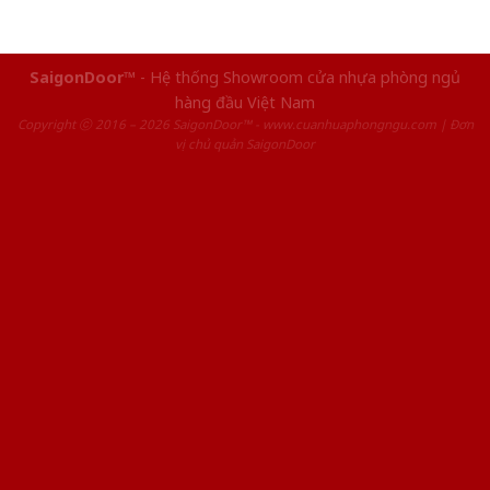
SaigonDoor™
- Hệ thống Showroom cửa nhựa phòng ngủ
hàng đầu Việt Nam
Copyright ⓒ 2016 – 2026 SaigonDoor™ - www.cuanhuaphongngu.com | Đơn
vị chủ quản SaigonDoor