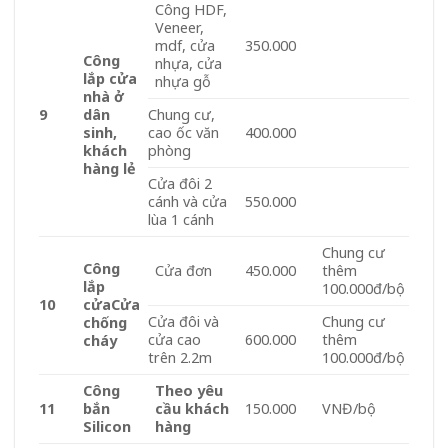
Công HDF,
Veneer,
mdf, cửa
350.000
Công
nhựa, cửa
lắp cửa
nhựa gỗ
nhà ở
9
dân
Chung cư,
sinh,
cao ốc văn
400.000
khách
phòng
hàng lẻ
Cửa đôi 2
cánh và cửa
550.000
lùa 1 cánh
Chung cư
Công
Cửa đơn
450.000
thêm
lắp
100.000đ/bộ
10
cửa
Cửa
Cửa đôi và
Chung cư
chống
cửa cao
600.000
thêm
cháy
trên 2.2m
100.000đ/bộ
Công
Theo yêu
11
bắn
cầu khách
150.000
VNĐ/bộ
Silicon
hàng