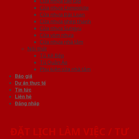
Cửa nhựa cao cấp
Cửa nhựa Composite
Cửa nhựa Đài Loan
Cửa nhựa ghép thanh
Cửa nhựa Sungyu
Cửa vòm nhựa
Cửa nhựa nhà tắm
Nội thất
Tủ Kệ Bếp
Tủ Quần Áo
Phụ kiện cửa nhà tắm
Báo giá
Dự án thực tế
Tin tức
Liên hệ
Đăng nhập
ĐẶT LỊCH LÀM VIỆC / TƯ