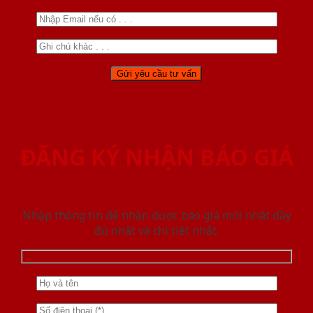
ĐĂNG KÝ NHẬN BÁO GIÁ
Nhập thông tin để nhận được báo giá mới nhât đầy
đủ nhất và chi tiết nhất.