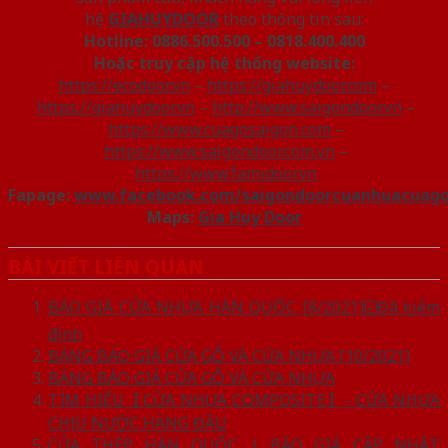
hệ
GIAHUYDOOR
theo thông tin sau:
Hotline:
0886.500.500 – 0818.400.400
Hoặc truy cập hệ thống website:
https://ecodoor.vn
–
https://giahuydoor.com
–
https://giahuydoor.vn
–
http://www.saigondoor.vn
–
https://www.cuagosaigon.com
–
https://www.saigondoor.com.vn
–
https://www.famidoor.vn
Fapage:
www.facebook.com/saigondoorcuanhuacuag
Maps:
Gia Huy Door
BÀI VIẾT LIÊN QUAN
BÁO GIÁ CỬA NHỰA HÀN QUỐC [8/2021]☑️Đã kiểm
định
BẢNG BÁO GIÁ CỬA GỖ VÀ CỬA NHỰA [10/2021]
BẢNG BÁO GIÁ CỬA GỖ VÀ CỬA NHỰA
TÌM HIỂU【CỬA NHỰA COMPOSITE】- CỬA NHỰA
CHỊU NƯỚC HÀNG ĐẦU
CỬA THÉP HÀN QUỐC | BÁO GIÁ CẬP NHẬT