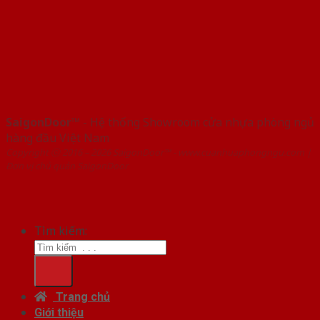
SaigonDoor™
- Hệ thống Showroom cửa nhựa phòng ngủ
hàng đầu Việt Nam
Copyright ⓒ 2016 – 2026 SaigonDoor™ - www.cuanhuaphongngu.com |
Đơn vị chủ quản SaigonDoor
Tìm kiếm:
Trang chủ
Giới thiệu