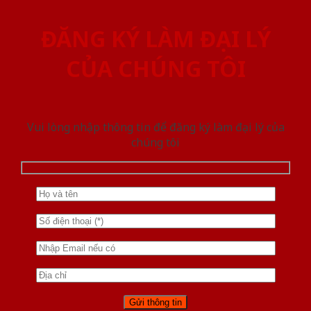
ĐĂNG KÝ LÀM ĐẠI LÝ
CỦA CHÚNG TÔI
Vui lòng nhập thông tin để đăng ký làm đại lý của
chúng tôi