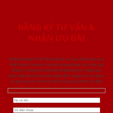
ĐĂNG KÝ TƯ VẤN &
NHẬN ƯU ĐÃI
Nhập thông tin để nhận được tư vấn miễn phí qua
điện thoại / email/ tại văn phòng hoặc tại nhà quý
khách. Chúng tôi cam kết mọi thông tin nhập vào
dưới đây được bảo mật tuyệt đối cũng như chỉ phục
vụ yêu cầu tư vấn duy nhất của quý khách tại đây.