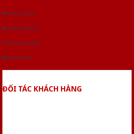
Âu.Chúng tôi tự tin là nhà sản xuất & cung cấp hàng đầu tại Việt Nam!
Gửi yêu cầu tư vấn
Tải báo giá tổng hợp
Yêu cầu gọi lại (3 phút)
Dành cho đại lý
ĐỐI TÁC KHÁCH HÀNG