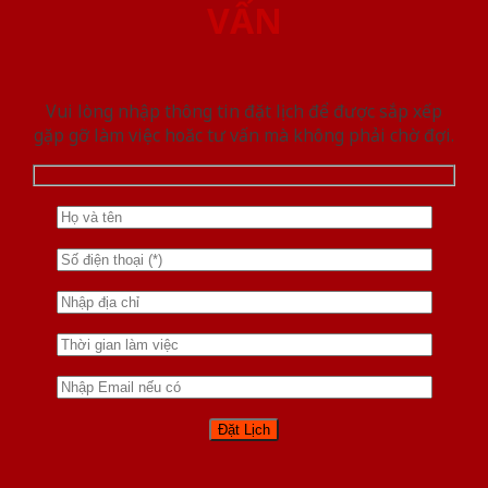
VẤN
Vui lòng nhập thông tin đặt lịch để được sắp xếp
gặp gỡ làm việc hoăc tư vấn mà không phải chờ đợi.