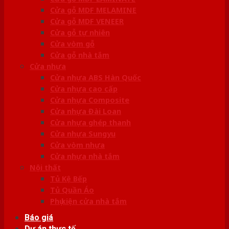
Cửa gỗ MDF MELAMINE
Cửa gỗ MDF VENEER
Cửa gỗ tự nhiên
Cửa vòm gỗ
Cửa gỗ nhà tắm
Cửa nhựa
Cửa nhựa ABS Hàn Quốc
Cửa nhựa cao cấp
Cửa nhựa Composite
Cửa nhựa Đài Loan
Cửa nhựa ghép thanh
Cửa nhựa Sungyu
Cửa vòm nhựa
Cửa nhựa nhà tắm
Nội thất
Tủ Kệ Bếp
Tủ Quần Áo
Phụ kiện cửa nhà tắm
Báo giá
Dự án thực tế