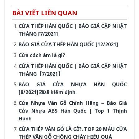
BÀI VIẾT LIÊN QUAN
CỬA THÉP HÀN QUỐC | BÁO GIÁ CẬP NHẬT
THÁNG [7/2021]
BÁO GIÁ CỬA THÉP HÀN QUỐC [12/2021]
Cửa cách âm là gì?
CỬA THÉP HÀN QUỐC | BÁO GIÁ CẬP NHẬT
THÁNG【7/2021】
BÁO GIÁ CỬA NHỰA HÀN QUỐC
[8/2021]☑️Đã kiểm định
Cửa Nhựa Vân Gỗ Chính Hãng – Báo Giá
Cửa Nhựa ABS Hàn Quốc | Top 1 Thịnh
Hành
CỬA THÉP VÂN GỖ LÀ GÌ?. TOP 20 MẪU CỬA
THÉP VÂN GỖ CHỐNG CHÁY HIỆU QUẢ