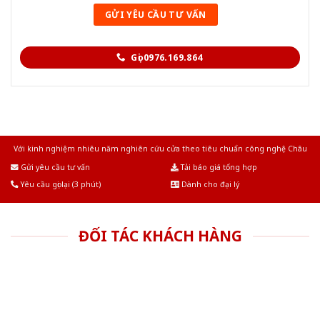
Gọi 0976.169.864
Với kinh nghiệm nhiêu năm nghiên cứu cửa theo tiêu chuẩn công nghệ Châu
Âu.Chúng tôi tự tin là nhà sản xuất & cung cấp hàng đầu tại Việt Nam!
Gửi yêu cầu tư vấn
Tải báo giá tổng hợp
Yêu cầu gọi lại (3 phút)
Dành cho đại lý
ĐỐI TÁC KHÁCH HÀNG