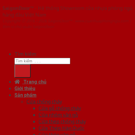
SaigonDoor™
- Hệ thống Showroom cửa nhựa phòng ngủ
hàng đầu Việt Nam
Copyright ⓒ 2016 – 2026 SaigonDoor™ - www.cuanhuaphongngu.com |
Đơn vị chủ quản SaigonDoor
Tìm kiếm:
Trang chủ
Giới thiệu
Sản phẩm
Cửa chống cháy
Cửa gỗ chống cháy
Cửa nhôm vân gỗ
Cửa thép chống cháy
Cửa Thép Hàn Quốc
Cửa thép vân gỗ