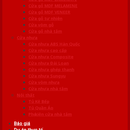
Cửa gỗ MDF MELAMINE
Cửa gỗ MDF VENEER
Cửa gỗ tự nhiên
Cửa vòm gỗ
Cửa gỗ nhà tắm
Cửa nhựa
Cửa nhựa ABS Hàn Quốc
Cửa nhựa cao cấp
Cửa nhựa Composite
Cửa nhựa Đài Loan
Cửa nhựa ghép thanh
Cửa nhựa Sungyu
Cửa vòm nhựa
Cửa nhựa nhà tắm
Nội thất
Tủ Kệ Bếp
Tủ Quần Áo
Phụ kiện cửa nhà tắm
Báo giá
Dự án thực tế