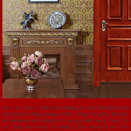
Nếu như một số mẫu cửa vuông góc cạnh thông thường
với thiết kế riêng mang tới hơi hướng tối giản, hiện đại,
thì dáng cửa vòm lại gợi lên nét quý phái, sang trọng cho
các công trình mang tính chất cổ điển, tráng lệ như nhà