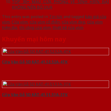
TOP 30+ MẪU CỬA PHÒNG VỆ SINH HIỆN ĐẠI
KHÔNG NÊN BỎ QUA
This entry was posted in
Tin tức
and tagged
báo giá cửa
vòm
,
Cửa vòm
,
cửa vòm cổ điển
,
cửa vòm đẹp
,
cửa vòm
hiện đại
,
thi công cửa vòm
,
thiết kế cửa vòm
.
Khuyến mại hôm nay
Cửa Vân Gỗ 5D KAT-41.52.52A-4TK
Cửa Vân Gỗ 5D KAT-41.51.51A-3TK