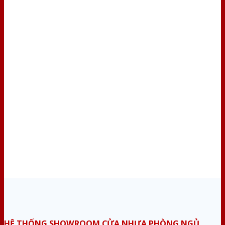
HỆ THỐNG SHOWROOM CỬA NHỰA PHÒNG NGỦ