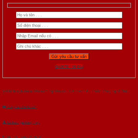
Gọi 0976.169.864
Với kinh nghiệm nhiêu năm nghiên cứu cửa theo tiêu chuẩn công nghệ Châu
Âu.Chúng tôi tự tin là nhà sản xuất & cung cấp hàng đầu tại Việt Nam!
Gửi yêu cầu tư vấn
Tải báo giá tổng hợp
Yêu cầu gọi lại (3 phút)