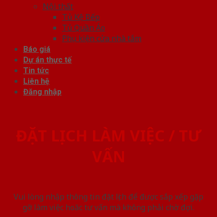
Nội thất
Tủ Kệ Bếp
Tủ Quần Áo
Phụ kiện cửa nhà tắm
Báo giá
Dự án thực tế
Tin tức
Liên hệ
Đăng nhập
ĐẶT LỊCH LÀM VIỆC / TƯ
VẤN
Vui lòng nhập thông tin đặt lịch để được sắp xếp gặp
gỡ làm việc hoăc tư vấn mà không phải chờ đợi.