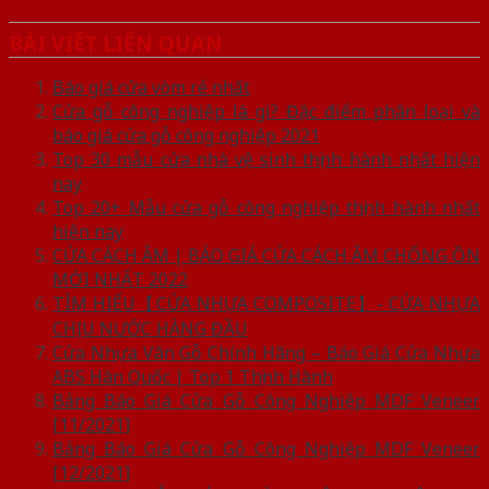
BÀI VIẾT LIÊN QUAN
Báo giá cửa vòm rẻ nhất
Cửa gỗ công nghiệp là gì? Đặc điểm phân loại và
báo giá cửa gỗ công nghiệp 2021
Top 30 mẫu cửa nhà vệ sinh thịnh hành nhất hiện
nay
Top 20+ Mẫu cửa gỗ công nghiệp thịnh hành nhất
hiện nay
CỬA CÁCH ÂM | BÁO GIÁ CỬA CÁCH ÂM CHỐNG ỒN
MỚI NHẤT 2022
TÌM HIỂU【CỬA NHỰA COMPOSITE】- CỬA NHỰA
CHỊU NƯỚC HÀNG ĐẦU
Cửa Nhựa Vân Gỗ Chính Hãng – Báo Giá Cửa Nhựa
ABS Hàn Quốc | Top 1 Thịnh Hành
Bảng Báo Giá Cửa Gỗ Công Nghiệp MDF Veneer
[11/2021]
Bảng Báo Giá Cửa Gỗ Công Nghiệp MDF Veneer
[12/2021]