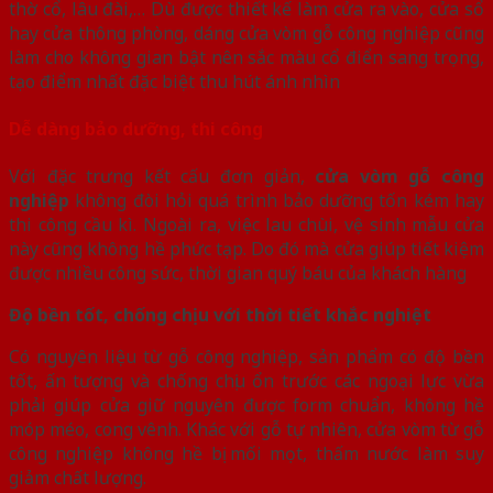
thờ cổ, lâu đài,… Dù được thiết kế làm cửa ra vào, cửa sổ
hay cửa thông phòng, dáng cửa vòm gỗ công nghiệp cũng
làm cho không gian bật nên sắc màu cổ điển sang trọng,
tạo điểm nhất đặc biệt thu hút ánh nhìn
Dễ dàng bảo dưỡng, thi công
Với đặc trưng kết cấu đơn giản,
cửa vòm gỗ công
nghiệp
không đòi hỏi quá trình bảo dưỡng tốn kém hay
thi công cầu kì. Ngoài ra, việc lau chùi, vệ sinh mẫu cửa
này cũng không hề phức tạp. Do đó mà cửa giúp tiết kiệm
được nhiều công sức, thời gian quý báu của khách hàng
Độ bền tốt, chống chịu với thời tiết khắc nghiệt
Có nguyên liệu từ gỗ công nghiệp, sản phẩm có độ bền
tốt, ấn tượng và chống chịu ổn trước các ngoại lực vừa
phải giúp cửa giữ nguyên được form chuẩn, không hề
móp méo, cong vênh. Khác với gỗ tự nhiên, cửa vòm từ gỗ
công nghiệp không hề bị mối mọt, thấm nước làm suy
giảm chất lượng.