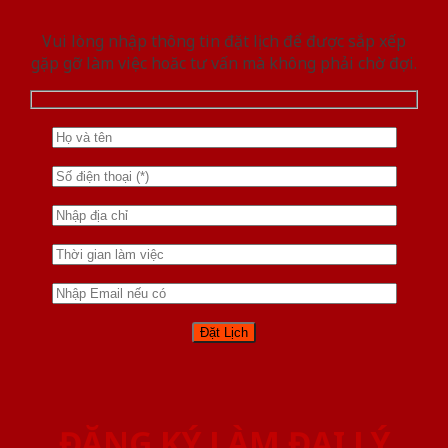
Vui lòng nhập thông tin đặt lịch để được sắp xếp
gặp gỡ làm việc hoăc tư vấn mà không phải chờ đợi.
ĐĂNG KÝ LÀM ĐẠI LÝ