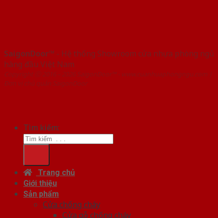
SaigonDoor™
- Hệ thống Showroom cửa nhựa phòng ngủ
hàng đầu Việt Nam
Copyright ⓒ 2016 – 2026 SaigonDoor™ - www.cuanhuaphongngu.com |
Đơn vị chủ quản SaigonDoor
Tìm kiếm:
Trang chủ
Giới thiệu
Sản phẩm
Cửa chống cháy
Cửa gỗ chống cháy