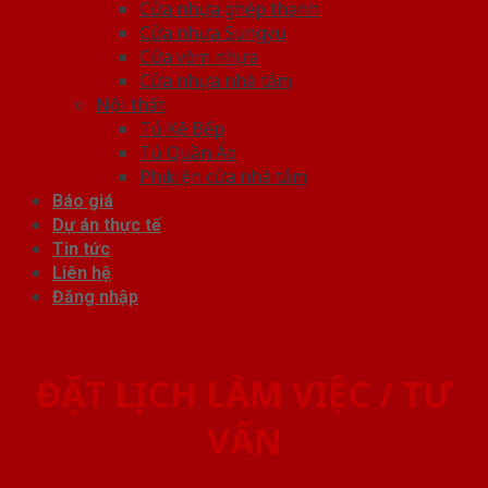
Cửa nhựa ghép thanh
Cửa nhựa Sungyu
Cửa vòm nhựa
Cửa nhựa nhà tắm
Nội thất
Tủ Kệ Bếp
Tủ Quần Áo
Phụ kiện cửa nhà tắm
Báo giá
Dự án thực tế
Tin tức
Liên hệ
Đăng nhập
ĐẶT LỊCH LÀM VIỆC / TƯ
VẤN