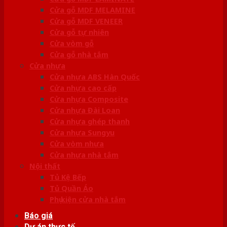
Cửa gỗ MDF MELAMINE
Cửa gỗ MDF VENEER
Cửa gỗ tự nhiên
Cửa vòm gỗ
Cửa gỗ nhà tắm
Cửa nhựa
Cửa nhựa ABS Hàn Quốc
Cửa nhựa cao cấp
Cửa nhựa Composite
Cửa nhựa Đài Loan
Cửa nhựa ghép thanh
Cửa nhựa Sungyu
Cửa vòm nhựa
Cửa nhựa nhà tắm
Nội thất
Tủ Kệ Bếp
Tủ Quần Áo
Phụ kiện cửa nhà tắm
Báo giá
Dự án thực tế