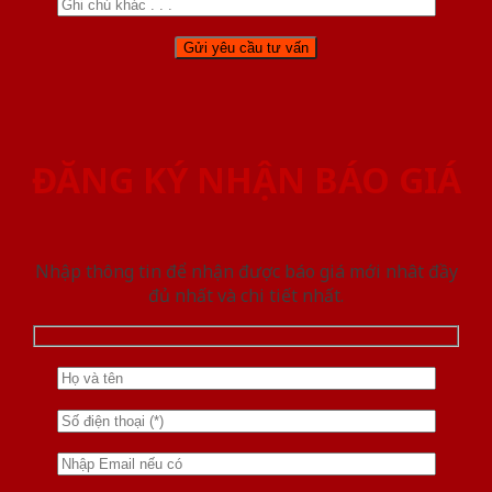
ĐĂNG KÝ NHẬN BÁO GIÁ
Nhập thông tin để nhận được báo giá mới nhât đầy
đủ nhất và chi tiết nhất.