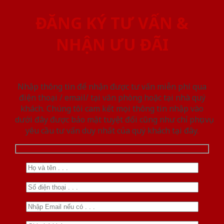
ĐĂNG KÝ TƯ VẤN &
NHẬN ƯU ĐÃI
Nhập thông tin để nhận được tư vấn miễn phí qua
điện thoại / email/ tại văn phòng hoặc tại nhà quý
khách. Chúng tôi cam kết mọi thông tin nhập vào
dưới đây được bảo mật tuyệt đối cũng như chỉ phục vụ
yêu cầu tư vấn duy nhất của quý khách tại đây.