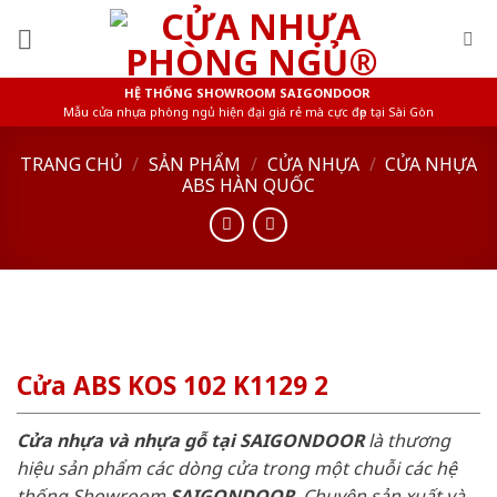
Skip
to
content
HỆ THỐNG SHOWROOM SAIGONDOOR
Mẫu cửa nhựa phòng ngủ hiện đại giá rẻ mà cực đẹp tại Sài Gòn
TRANG CHỦ
/
SẢN PHẨM
/
CỬA NHỰA
/
CỬA NHỰA
ABS HÀN QUỐC
Cửa ABS KOS 102 K1129 2
Cửa nhựa và nhựa gỗ tại SAIGONDOOR
là thương
hiệu sản phẩm các dòng cửa trong một chuỗi các hệ
thống Showroom
SAIGONDOOR
. Chuyên sản xuất và