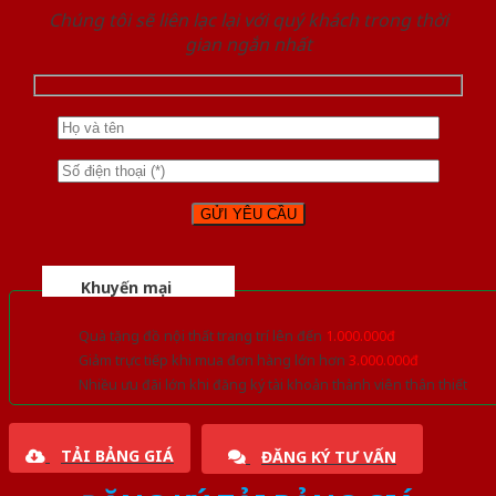
Chúng tôi sẽ liên lạc lại với quý khách trong thời
gian ngắn nhất
Khuyến mại
Quà tặng đồ nội thất trang trí lên đến
1.000.000đ
Giảm trực tiếp khi mua đơn hàng lớn hơn
3.000.000đ
Nhiều ưu đãi lớn khi đăng ký tài khoản thành viên thân thiết
TẢI BẢNG GIÁ
ĐĂNG KÝ TƯ VẤN