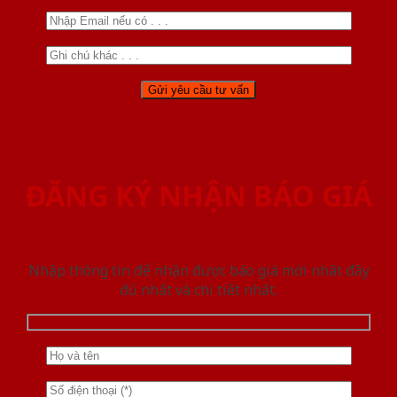
ĐĂNG KÝ NHẬN BÁO GIÁ
Nhập thông tin để nhận được báo giá mới nhât đầy
đủ nhất và chi tiết nhất.