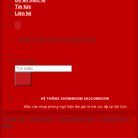
Tin tức
Liên hệ
Chưa có sản phẩm trong giỏ hàng.
Tìm kiếm:
HỆ THỐNG SHOWROOM SAIGONDOOR
Mẫu cửa nhựa phòng ngủ hiện đại giá rẻ mà cực đẹp tại Sài Gòn
Trang chủ
/
Sản phẩm
/
Cửa chống cháy
/
Cửa gỗ chống
cháy