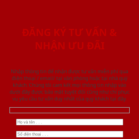
ĐĂNG KÝ TƯ VẤN &
NHẬN ƯU ĐÃI
Nhập thông tin để nhận được tư vấn miễn phí qua
điện thoại / email/ tại văn phòng hoặc tại nhà quý
khách. Chúng tôi cam kết mọi thông tin nhập vào
dưới đây được bảo mật tuyệt đối cũng như chỉ phục
vụ yêu cầu tư vấn duy nhất của quý khách tại đây.