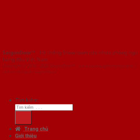
SaigonDoor™
- Hệ thống Showroom cửa nhựa phòng ngủ
hàng đầu Việt Nam
Copyright ⓒ 2016 – 2026 SaigonDoor™ - www.cuanhuaphongngu.com |
Đơn vị chủ quản SaigonDoor
Tìm kiếm:
Trang chủ
Giới thiệu