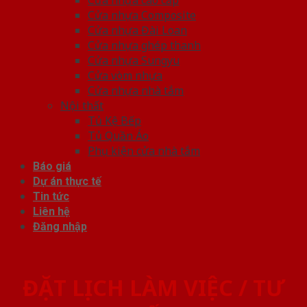
Cửa nhựa Composite
Cửa nhựa Đài Loan
Cửa nhựa ghép thanh
Cửa nhựa Sungyu
Cửa vòm nhựa
Cửa nhựa nhà tắm
Nội thất
Tủ Kệ Bếp
Tủ Quần Áo
Phụ kiện cửa nhà tắm
Báo giá
Dự án thực tế
Tin tức
Liên hệ
Đăng nhập
ĐẶT LỊCH LÀM VIỆC / TƯ