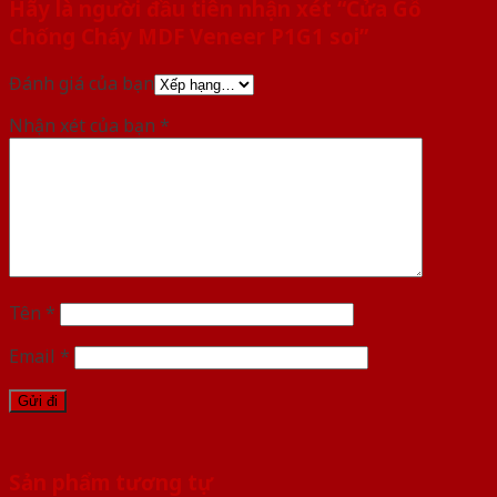
Hãy là người đầu tiên nhận xét “Cửa Gỗ
Chống Cháy MDF Veneer P1G1 soi”
Đánh giá của bạn
Nhận xét của bạn
*
Tên
*
Email
*
Sản phẩm tương tự