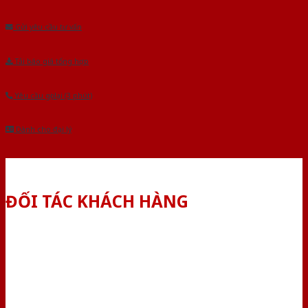
Âu.Chúng tôi tự tin là nhà sản xuất & cung cấp hàng đầu tại Việt Nam!
Gửi yêu cầu tư vấn
Tải báo giá tổng hợp
Yêu cầu gọi lại (3 phút)
Dành cho đại lý
ĐỐI TÁC KHÁCH HÀNG