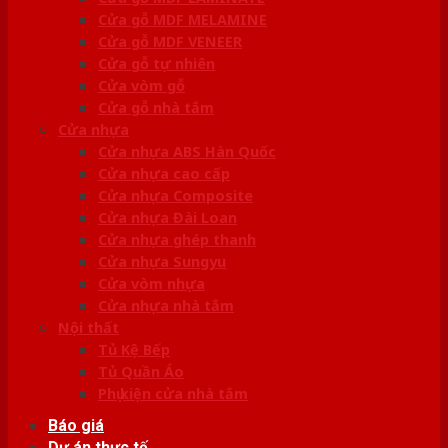
Cửa gỗ MDF MELAMINE
Cửa gỗ MDF VENEER
Cửa gỗ tự nhiên
Cửa vòm gỗ
Cửa gỗ nhà tắm
Cửa nhựa
Cửa nhựa ABS Hàn Quốc
Cửa nhựa cao cấp
Cửa nhựa Composite
Cửa nhựa Đài Loan
Cửa nhựa ghép thanh
Cửa nhựa Sungyu
Cửa vòm nhựa
Cửa nhựa nhà tắm
Nội thất
Tủ Kệ Bếp
Tủ Quần Áo
Phụ kiện cửa nhà tắm
Báo giá
Dự án thực tế