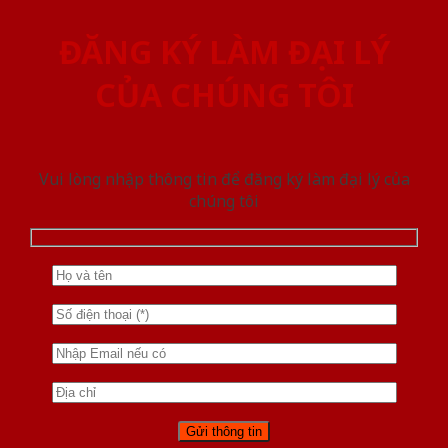
ĐĂNG KÝ LÀM ĐẠI LÝ
CỦA CHÚNG TÔI
Vui lòng nhập thông tin để đăng ký làm đại lý của
chúng tôi