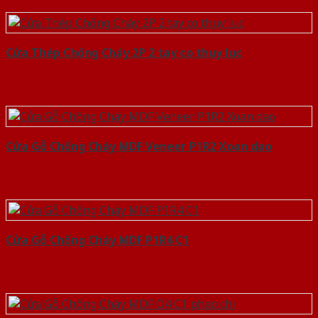
Cửa Thép Chống Cháy 2P 2 tay co thuy luc
Cửa Gỗ Chống Cháy MDF Veneer P1R2 Xoan dao
Cửa Gỗ Chống Cháy MDF P1R4 C1