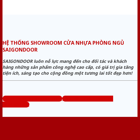
HỆ THỐNG SHOWROOM CỬA NHỰA PHÒNG NGỦ
SAIGONDOOR
SAIGONDOOR luôn nỗ lực mang đến cho đối tác và khách
hàng những sản phẩm công nghệ cao cấp, có giá trị gia tăng
tiện ích, sáng tạo cho cộng đồng một tương lai tốt đẹp hơn!
www.cuanhuaphongngu.com
Tổng đài tư vấn miễn phí:
0824.400.400