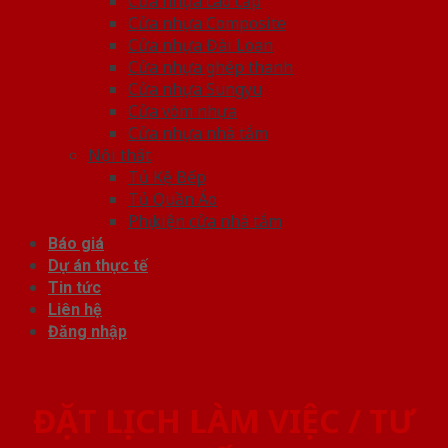
Cửa nhựa cao cấp
Cửa nhựa Composite
Cửa nhựa Đài Loan
Cửa nhựa ghép thanh
Cửa nhựa Sungyu
Cửa vòm nhựa
Cửa nhựa nhà tắm
Nội thất
Tủ Kệ Bếp
Tủ Quần Áo
Phụ kiện cửa nhà tắm
Báo giá
Dự án thực tế
Tin tức
Liên hệ
Đăng nhập
ĐẶT LỊCH LÀM VIỆC / TƯ