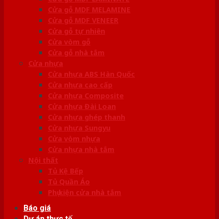
Cửa gỗ MDF MELAMINE
Cửa gỗ MDF VENEER
Cửa gỗ tự nhiên
Cửa vòm gỗ
Cửa gỗ nhà tắm
Cửa nhựa
Cửa nhựa ABS Hàn Quốc
Cửa nhựa cao cấp
Cửa nhựa Composite
Cửa nhựa Đài Loan
Cửa nhựa ghép thanh
Cửa nhựa Sungyu
Cửa vòm nhựa
Cửa nhựa nhà tắm
Nội thất
Tủ Kệ Bếp
Tủ Quần Áo
Phụ kiện cửa nhà tắm
Báo giá
Dự án thực tế