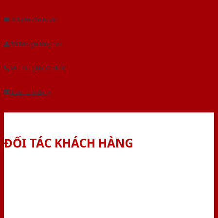
Âu.Chúng tôi tự tin là nhà sản xuất & cung cấp hàng đầu tại Việt Nam!
Gửi yêu cầu tư vấn
Tải báo giá tổng hợp
Yêu cầu gọi lại (3 phút)
Dành cho đại lý
ĐỐI TÁC KHÁCH HÀNG