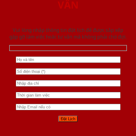
VẤN
Vui lòng nhập thông tin đặt lịch để được sắp xếp
gặp gỡ làm việc hoăc tư vấn mà không phải chờ đợi.