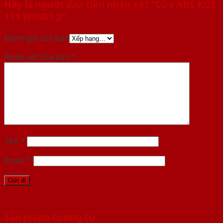
Hãy là người đầu tiên nhận xét “Cửa ABS KOS
111 W0901 2”
Đánh giá của bạn
Nhận xét của bạn
*
Tên
*
Email
*
Sản phẩm tương tự