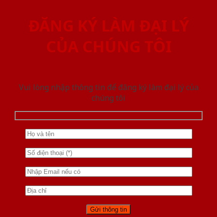
ĐĂNG KÝ LÀM ĐẠI LÝ
CỦA CHÚNG TÔI
Vui lòng nhập thông tin để đăng ký làm đại lý của
chúng tôi