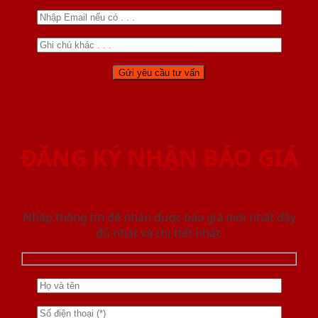
ĐĂNG KÝ NHẬN BÁO GIÁ
Nhập thông tin để nhận được báo giá mới nhât đầy
đủ nhất và chi tiết nhất.