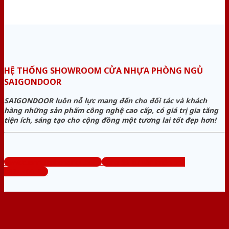
HỆ THỐNG SHOWROOM CỬA NHỰA PHÒNG NGỦ
SAIGONDOOR
SAIGONDOOR luôn nỗ lực mang đến cho đối tác và khách
hàng những sản phẩm công nghệ cao cấp, có giá trị gia tăng
tiện ích, sáng tạo cho cộng đồng một tương lai tốt đẹp hơn!
www.cuanhuaphongngu.com
Tổng đài tư vấn miễn phí:
0824.400.400