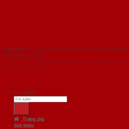
SaigonDoor™
- Hệ thống Showroom cửa nhựa phòng ngủ
hàng đầu Việt Nam
Copyright ⓒ 2016 – 2026 SaigonDoor™ - www.cuanhuaphongngu.com |
Đơn vị chủ quản SaigonDoor
Tìm kiếm:
Trang chủ
Giới thiệu