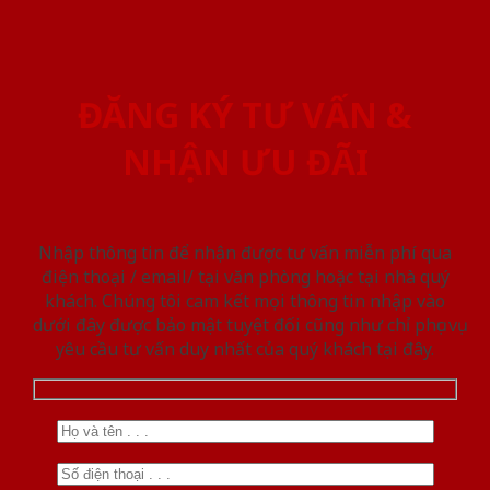
ĐĂNG KÝ TƯ VẤN &
NHẬN ƯU ĐÃI
Nhập thông tin để nhận được tư vấn miễn phí qua
điện thoại / email/ tại văn phòng hoặc tại nhà quý
khách. Chúng tôi cam kết mọi thông tin nhập vào
dưới đây được bảo mật tuyệt đối cũng như chỉ phục vụ
yêu cầu tư vấn duy nhất của quý khách tại đây.