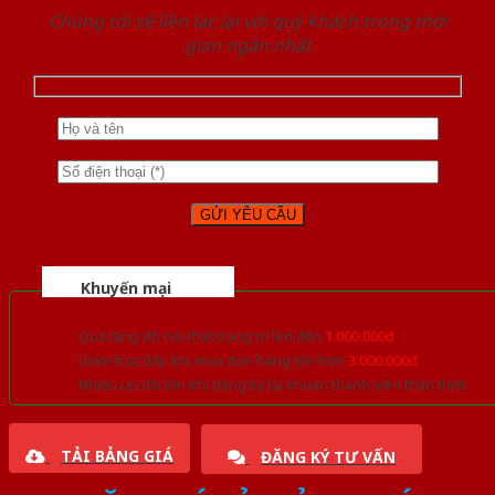
Chúng tôi sẽ liên lạc lại với quý khách trong thời
gian ngắn nhất
Khuyến mại
Quà tặng đồ nội thất trang trí lên đến
1.000.000đ
Giảm trực tiếp khi mua đơn hàng lớn hơn
3.000.000đ
Nhiều ưu đãi lớn khi đăng ký tài khoản thành viên thân thiết
TẢI BẢNG GIÁ
ĐĂNG KÝ TƯ VẤN