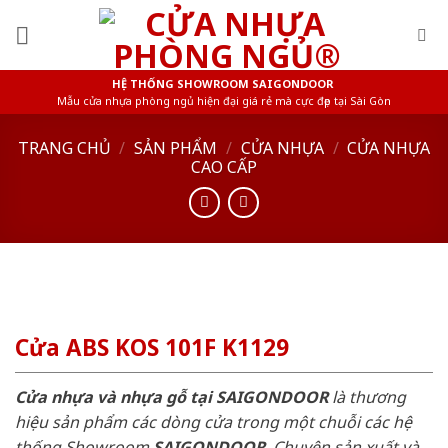
Skip
to
content
HỆ THỐNG SHOWROOM SAIGONDOOR
Mẫu cửa nhựa phòng ngủ hiện đại giá rẻ mà cực đẹp tại Sài Gòn
TRANG CHỦ
/
SẢN PHẨM
/
CỬA NHỰA
/
CỬA NHỰA
CAO CẤP
Cửa ABS KOS 101F K1129
Cửa nhựa và nhựa gỗ tại SAIGONDOOR
là thương
hiệu sản phẩm các dòng cửa trong một chuỗi các hệ
thống Showroom
SAIGONDOOR
. Chuyên sản xuất và