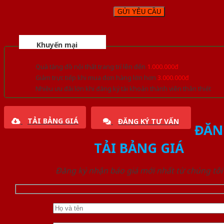
Khuyến mại
Quà tặng đồ nội thất trang trí lên đến
1.000.000đ
Giảm trực tiếp khi mua đơn hàng lớn hơn
3.000.000đ
Nhiều ưu đãi lớn khi đăng ký tài khoản thành viên thân thiết
TẢI BẢNG GIÁ
ĐĂNG KÝ TƯ VẤN
ĐĂN
TẢI BẢNG GIÁ
Đăng ký nhận báo giá mới nhất từ chúng tôi