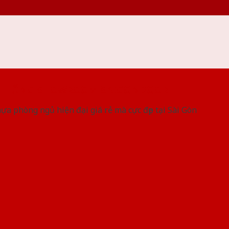
 THỐNG SHOWROOM SAIGONDOOR
a phòng ngủ hiện đại giá rẻ mà cực đẹp tại Sài Gòn