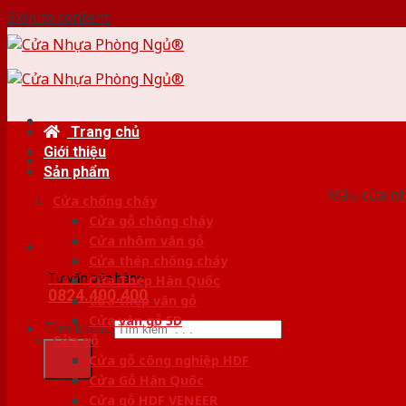
Skip to content
Trang chủ
Giới thiệu
HỆ
Sản phẩm
Mẫu cửa nhự
Cửa chống cháy
Cửa gỗ chống cháy
Cửa nhôm vân gỗ
Cửa thép chống cháy
Tư vấn bán hàng
Cửa Thép Hàn Quốc
0824.400.400
Cửa thép vân gỗ
Cửa vân gỗ 5D
Tìm kiếm:
Cửa gỗ
Cửa gỗ công nghiệp HDF
Cửa Gỗ Hàn Quốc
Cửa gỗ HDF VENEER