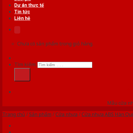
Dự án thực tế
Tin tức
Liên hệ
Chưa có sản phẩm trong giỏ hàng.
Tìm kiếm:
HỆ
Mẫu cửa nhự
Trang chủ
/
Sản phẩm
/
Cửa nhựa
/
Cửa nhựa ABS Hàn Qu