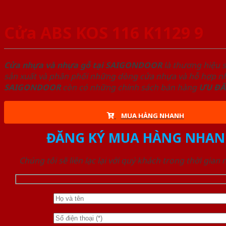
Cửa ABS KOS 116 K1129 9
Cửa nhựa và nhựa gỗ tại SAIGONDOOR
là thương hiệu 
sản xuất và phân phối những dòng cửa nhựa và hỗ hợp nhự
SAIGONDOOR
còn có những chính sách bán hàng
ƯU ĐÃ
MUA HÀNG NHANH
ĐĂNG KÝ MUA HÀNG NHAN
Chúng tôi sẽ liên lạc lại với quý khách trong thời gian