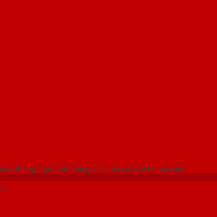
 THỐNG SHOWROOM SAIGONDOOR
a phòng ngủ hiện đại giá rẻ mà cực đẹp tại Sài Gòn
ốc