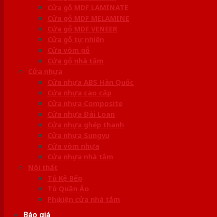
Cửa gỗ MDF LAMINATE
Cửa gỗ MDF MELAMINE
Cửa gỗ MDF VENEER
Cửa gỗ tự nhiên
Cửa vòm gỗ
Cửa gỗ nhà tắm
Cửa nhựa
Cửa nhựa ABS Hàn Quốc
Cửa nhựa cao cấp
Cửa nhựa Composite
Cửa nhựa Đài Loan
Cửa nhựa ghép thanh
Cửa nhựa Sungyu
Cửa vòm nhựa
Cửa nhựa nhà tắm
Nội thất
Tủ Kệ Bếp
Tủ Quần Áo
Phụ kiện cửa nhà tắm
Báo giá