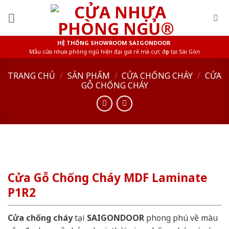
Skip
to
content
HỆ THỐNG SHOWROOM SAIGONDOOR
Mẫu cửa nhựa phòng ngủ hiện đại giá rẻ mà cực đẹp tại Sài Gòn
TRANG CHỦ
/
SẢN PHẨM
/
CỬA CHỐNG CHÁY
/
CỬA
GỖ CHỐNG CHÁY
Cửa Gỗ Chống Cháy MDF Laminate
P1R2
Cửa chống cháy
tại
SAIGONDOOR
phong phú về màu