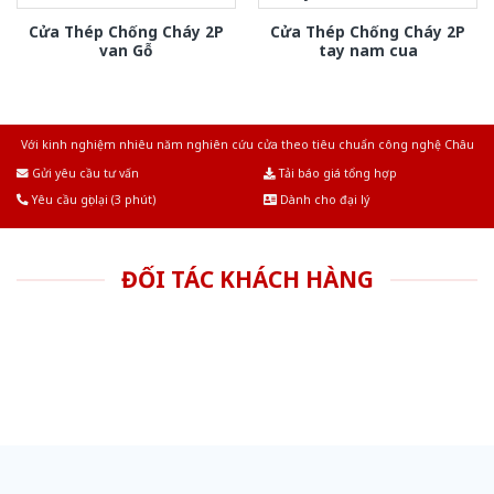
Cửa Thép Chống Cháy 2P
Cửa Thép Chống Cháy 2P
van Gỗ
tay nam cua
Với kinh nghiệm nhiêu năm nghiên cứu cửa theo tiêu chuẩn công nghệ Châu
Âu.Chúng tôi tự tin là nhà sản xuất & cung cấp hàng đầu tại Việt Nam!
Gửi yêu cầu tư vấn
Tải báo giá tổng hợp
Yêu cầu gọi lại (3 phút)
Dành cho đại lý
ĐỐI TÁC KHÁCH HÀNG