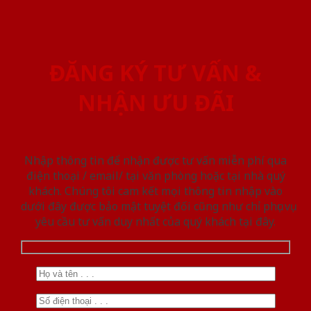
ĐĂNG KÝ TƯ VẤN &
NHẬN ƯU ĐÃI
Nhập thông tin để nhận được tư vấn miễn phí qua
điện thoại / email/ tại văn phòng hoặc tại nhà quý
khách. Chúng tôi cam kết mọi thông tin nhập vào
dưới đây được bảo mật tuyệt đối cũng như chỉ phục vụ
yêu cầu tư vấn duy nhất của quý khách tại đây.