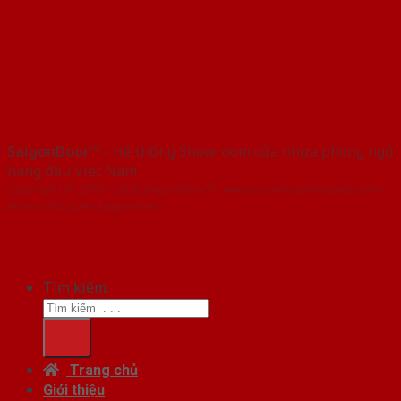
SaigonDoor™
- Hệ thống Showroom cửa nhựa phòng ngủ
hàng đầu Việt Nam
Copyright ⓒ 2016 – 2026 SaigonDoor™ - www.cuanhuaphongngu.com |
Đơn vị chủ quản SaigonDoor
Tìm kiếm:
Trang chủ
Giới thiệu