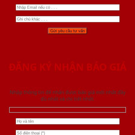
ĐĂNG KÝ NHẬN BÁO GIÁ
Nhập thông tin để nhận được báo giá mới nhât đầy
đủ nhất và chi tiết nhất.