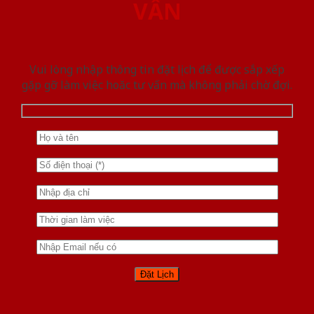
VẤN
Vui lòng nhập thông tin đặt lịch để được sắp xếp
gặp gỡ làm việc hoăc tư vấn mà không phải chờ đợi.