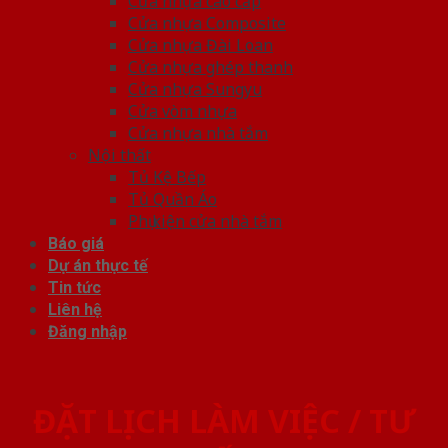
Cửa nhựa cao cấp
Cửa nhựa Composite
Cửa nhựa Đài Loan
Cửa nhựa ghép thanh
Cửa nhựa Sungyu
Cửa vòm nhựa
Cửa nhựa nhà tắm
Nội thất
Tủ Kệ Bếp
Tủ Quần Áo
Phụ kiện cửa nhà tắm
Báo giá
Dự án thực tế
Tin tức
Liên hệ
Đăng nhập
ĐẶT LỊCH LÀM VIỆC / TƯ