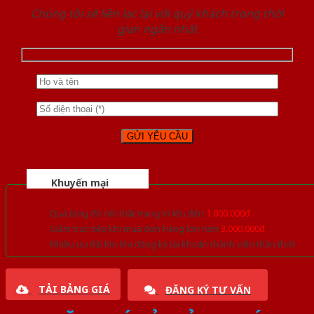
Chúng tôi sẽ liên lạc lại với quý khách trong thời
gian ngắn nhất
Khuyến mại
Quà tặng đồ nội thất trang trí lên đến
1.000.000đ
Giảm trực tiếp khi mua đơn hàng lớn hơn
3.000.000đ
Nhiều ưu đãi lớn khi đăng ký tài khoản thành viên thân thiết
TẢI BẢNG GIÁ
ĐĂNG KÝ TƯ VẤN