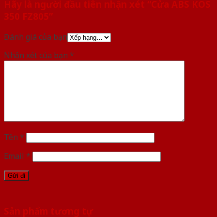
Hãy là người đầu tiên nhận xét “Cửa ABS KOS
350 FZ805”
Đánh giá của bạn
Nhận xét của bạn
*
Tên
*
Email
*
Sản phẩm tương tự