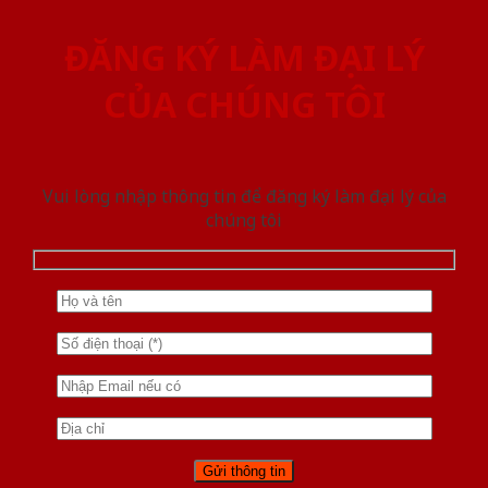
ĐĂNG KÝ LÀM ĐẠI LÝ
CỦA CHÚNG TÔI
Vui lòng nhập thông tin để đăng ký làm đại lý của
chúng tôi