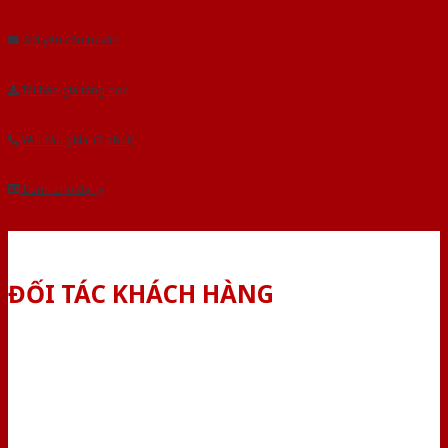
Âu.Chúng tôi tự tin là nhà sản xuất & cung cấp hàng đầu tại Việt Nam!
Gửi yêu cầu tư vấn
Tải báo giá tổng hợp
Yêu cầu gọi lại (3 phút)
Dành cho đại lý
ĐỐI TÁC KHÁCH HÀNG