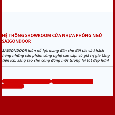
HỆ THỐNG SHOWROOM CỬA NHỰA PHÒNG NGỦ
SAIGONDOOR
SAIGONDOOR luôn nỗ lực mang đến cho đối tác và khách
hàng những sản phẩm công nghệ cao cấp, có giá trị gia tăng
tiện ích, sáng tạo cho cộng đồng một tương lai tốt đẹp hơn!
www.cuanhuaphongngu.com
Tổng đài tư vấn miễn phí:
0824.400.400