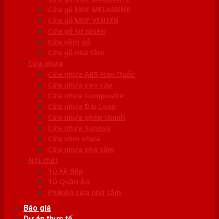
Cửa gỗ MDF MELAMINE
Cửa gỗ MDF VENEER
Cửa gỗ tự nhiên
Cửa vòm gỗ
Cửa gỗ nhà tắm
Cửa nhựa
Cửa nhựa ABS Hàn Quốc
Cửa nhựa cao cấp
Cửa nhựa Composite
Cửa nhựa Đài Loan
Cửa nhựa ghép thanh
Cửa nhựa Sungyu
Cửa vòm nhựa
Cửa nhựa nhà tắm
Nội thất
Tủ Kệ Bếp
Tủ Quần Áo
Phụ kiện cửa nhà tắm
Báo giá
Dự án thực tế