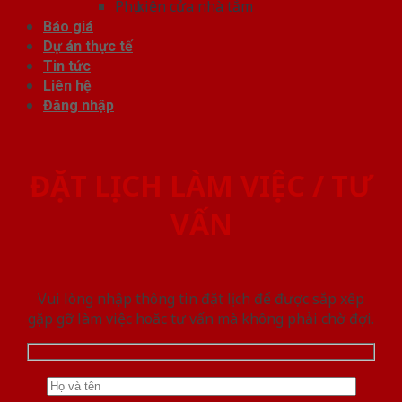
Phụ kiện cửa nhà tắm
Báo giá
Dự án thực tế
Tin tức
Liên hệ
Đăng nhập
ĐẶT LỊCH LÀM VIỆC / TƯ
VẤN
Vui lòng nhập thông tin đặt lịch để được sắp xếp
gặp gỡ làm việc hoăc tư vấn mà không phải chờ đợi.