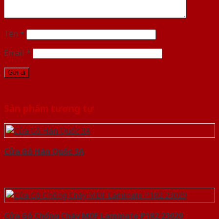
Tên
*
Email
*
Sản phẩm tương tự
Cửa Gỗ Hàn Quốc 3A
Cửa Gỗ Chống Cháy MDF Laminate P1R2 23029