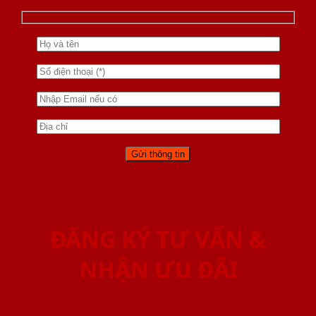
ĐĂNG KÝ TƯ VẤN &
NHẬN ƯU ĐÃI