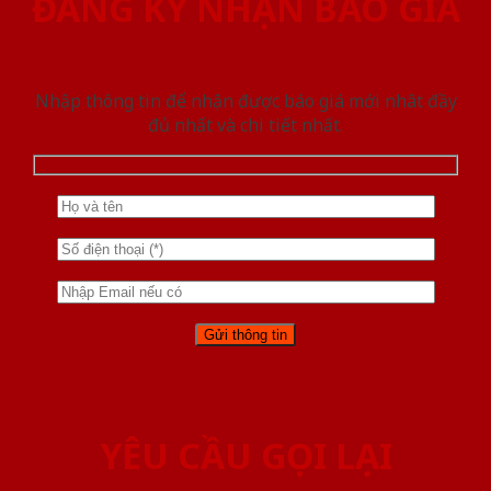
ĐĂNG KÝ NHẬN BÁO GIÁ
Nhập thông tin để nhận được báo giá mới nhât đầy
đủ nhất và chi tiết nhất.
YÊU CẦU GỌI LẠI