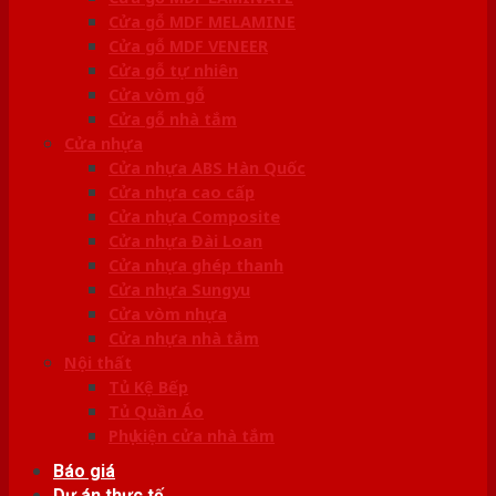
Cửa gỗ MDF MELAMINE
Cửa gỗ MDF VENEER
Cửa gỗ tự nhiên
Cửa vòm gỗ
Cửa gỗ nhà tắm
Cửa nhựa
Cửa nhựa ABS Hàn Quốc
Cửa nhựa cao cấp
Cửa nhựa Composite
Cửa nhựa Đài Loan
Cửa nhựa ghép thanh
Cửa nhựa Sungyu
Cửa vòm nhựa
Cửa nhựa nhà tắm
Nội thất
Tủ Kệ Bếp
Tủ Quần Áo
Phụ kiện cửa nhà tắm
Báo giá
Dự án thực tế