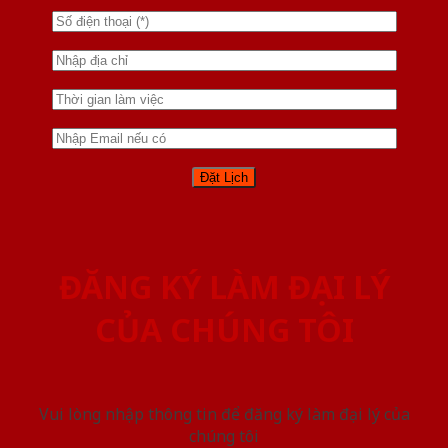
ĐĂNG KÝ LÀM ĐẠI LÝ
CỦA CHÚNG TÔI
Vui lòng nhập thông tin để đăng ký làm đại lý của
chúng tôi