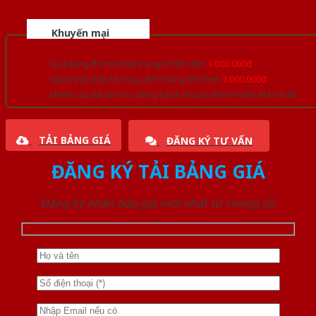
Khuyến mại
Quà tặng đồ nội thất trang trí lên đến
1.000.000đ
Giảm trực tiếp khi mua đơn hàng lớn hơn
3.000.000đ
Nhiều ưu đãi lớn khi đăng ký tài khoản thành viên thân thiết
TẢI BẢNG GIÁ
ĐĂNG KÝ TƯ VẤN
ĐĂNG KÝ TẢI BẢNG GIÁ
Đăng ký nhận báo giá mới nhất từ chúng tôi