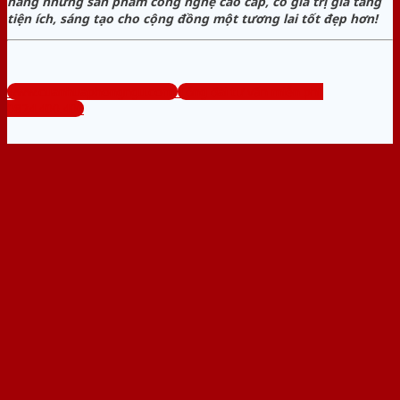
hàng những sản phẩm công nghệ cao cấp, có giá trị gia tăng
tiện ích, sáng tạo cho cộng đồng một tương lai tốt đẹp hơn!
www.cuanhuaphongngu.com
Tổng đài tư vấn miễn phí:
0824.400.400