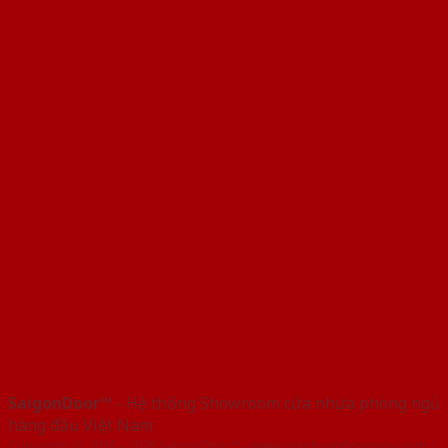
SaigonDoor™
- Hệ thống Showroom cửa nhựa phòng ngủ
hàng đầu Việt Nam
Copyright ⓒ 2016 – 2026 SaigonDoor™ - www.cuanhuaphongngu.com |