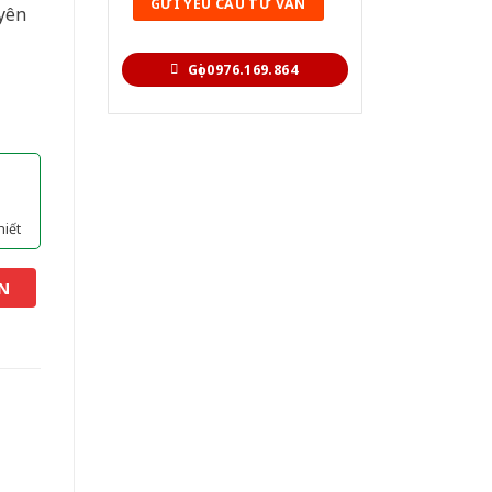
yên
Gọi 0976.169.864
hiết
N