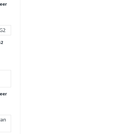
eer
G2
eer