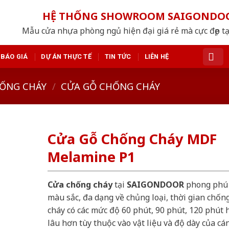
HỆ THỐNG SHOWROOM SAIGONDO
Mẫu cửa nhựa phòng ngủ hiện đại giá rẻ mà cực đẹp tạ
BÁO GIÁ
DỰ ÁN THỰC TẾ
TIN TỨC
LIÊN HỆ
ỐNG CHÁY
/
CỬA GỖ CHỐNG CHÁY
Cửa Gỗ Chống Cháy MDF
Melamine P1
Cửa chống cháy
tại
SAIGONDOOR
phong phú
màu sắc, đa dạng về chủng loại, thời gian chốn
cháy có các mức độ 60 phút, 90 phút, 120 phút 
lâu hơn tùy thuộc vào vật liệu và độ dày của cá