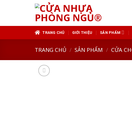
Skip
to
content
TRANG CHỦ
GIỚI THIỆU
SẢN PHẨM
TRANG CHỦ
/
SẢN PHẨM
/
CỬA CH