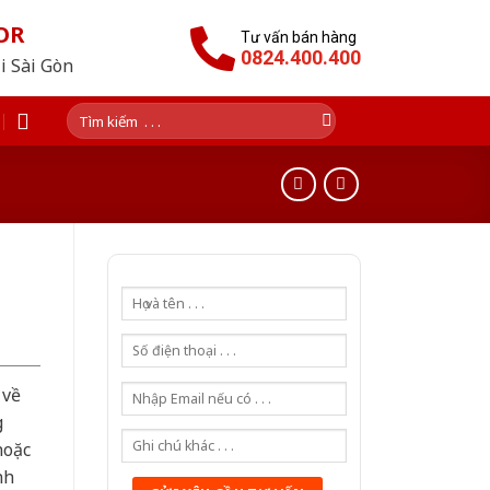
OR
Tư vấn bán hàng
0824.400.400
i Sài Gòn
Tìm
kiếm:
 về
g
hoặc
nh