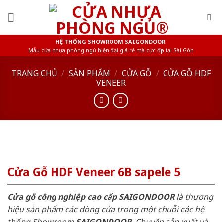
Skip
to
content
HỆ THỐNG SHOWROOM SAIGONDOOR
Mẫu cửa nhựa phòng ngủ hiện đại giá rẻ mà cực đẹp tại Sài Gòn
TRANG CHỦ
/
SẢN PHẨM
/
CỬA GỖ
/
CỬA GỖ HDF
VENEER
Cửa Gỗ HDF Veneer 6B sapele 5
Cửa gỗ công nghiệp cao cấp SAIGONDOOR
là thương
hiệu sản phẩm các dòng cửa trong một chuỗi các hệ
thống Showroom
SAIGONDOOR
. Chuyên sản xuất và