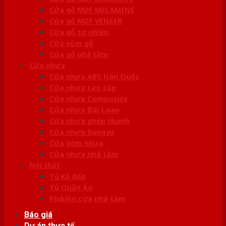
Cửa gỗ MDF MELAMINE
Cửa gỗ MDF VENEER
Cửa gỗ tự nhiên
Cửa vòm gỗ
Cửa gỗ nhà tắm
Cửa nhựa
Cửa nhựa ABS Hàn Quốc
Cửa nhựa cao cấp
Cửa nhựa Composite
Cửa nhựa Đài Loan
Cửa nhựa ghép thanh
Cửa nhựa Sungyu
Cửa vòm nhựa
Cửa nhựa nhà tắm
Nội thất
Tủ Kệ Bếp
Tủ Quần Áo
Phụ kiện cửa nhà tắm
Báo giá
Dự án thực tế