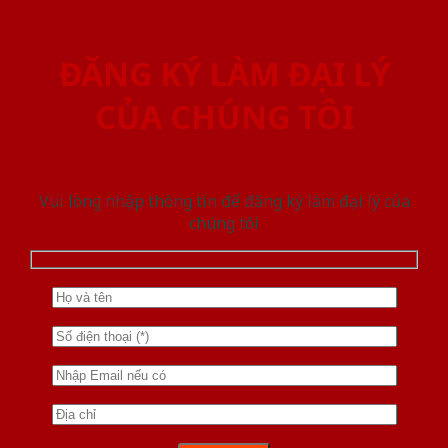
ĐĂNG KÝ LÀM ĐẠI LÝ
CỦA CHÚNG TÔI
Vui lòng nhập thông tin để đăng ký làm đại lý của
chúng tôi