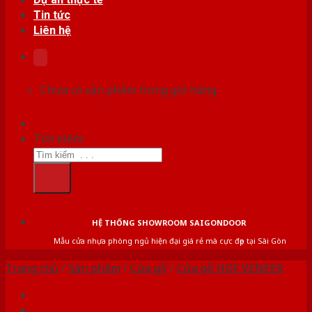
Tin tức
Liên hệ
Chưa có sản phẩm trong giỏ hàng.
Tìm kiếm:
HỆ THỐNG SHOWROOM SAIGONDOOR
Mẫu cửa nhựa phòng ngủ hiện đại giá rẻ mà cực đẹp tại Sài Gòn
Trang chủ
/
Sản phẩm
/
Cửa gỗ
/
Cửa gỗ HDF VENEER