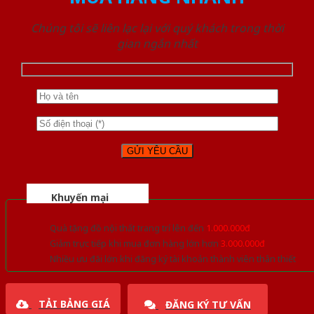
Chúng tôi sẽ liên lạc lại với quý khách trong thời
gian ngắn nhất
Khuyến mại
Quà tặng đồ nội thất trang trí lên đến
1.000.000đ
Giảm trực tiếp khi mua đơn hàng lớn hơn
3.000.000đ
Nhiều ưu đãi lớn khi đăng ký tài khoản thành viên thân thiết
TẢI BẢNG GIÁ
ĐĂNG KÝ TƯ VẤN