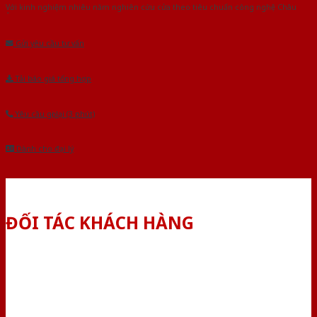
Với kinh nghiệm nhiêu năm nghiên cứu cửa theo tiêu chuẩn công nghệ Châu
Âu.Chúng tôi tự tin là nhà sản xuất & cung cấp hàng đầu tại Việt Nam!
Gửi yêu cầu tư vấn
Tải báo giá tổng hợp
Yêu cầu gọi lại (3 phút)
Dành cho đại lý
ĐỐI TÁC KHÁCH HÀNG