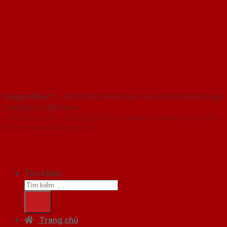
SaigonDoor™
- Hệ thống Showroom cửa nhựa phòng ngủ
hàng đầu Việt Nam
Copyright ⓒ 2016 – 2026 SaigonDoor™ - www.cuanhuaphongngu.com |
Đơn vị chủ quản SaigonDoor
Tìm kiếm:
Trang chủ