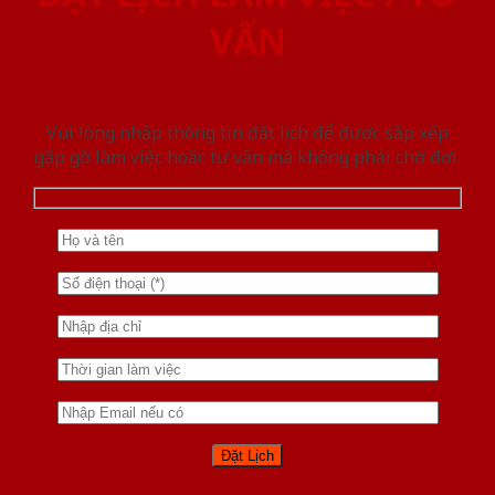
VẤN
Vui lòng nhập thông tin đặt lịch để được sắp xếp
gặp gỡ làm việc hoăc tư vấn mà không phải chờ đợi.