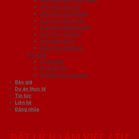
Cửa nhựa cao cấp
Cửa nhựa Composite
Cửa nhựa Đài Loan
Cửa nhựa ghép thanh
Cửa nhựa Sungyu
Cửa vòm nhựa
Cửa nhựa nhà tắm
Nội thất
Tủ Kệ Bếp
Tủ Quần Áo
Phụ kiện cửa nhà tắm
Báo giá
Dự án thực tế
Tin tức
Liên hệ
Đăng nhập
ĐẶT LỊCH LÀM VIỆC / TƯ