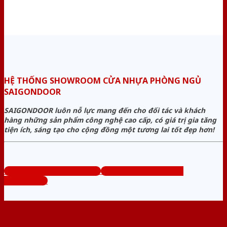
HỆ THỐNG SHOWROOM CỬA NHỰA PHÒNG NGỦ
SAIGONDOOR
SAIGONDOOR luôn nỗ lực mang đến cho đối tác và khách
hàng những sản phẩm công nghệ cao cấp, có giá trị gia tăng
tiện ích, sáng tạo cho cộng đồng một tương lai tốt đẹp hơn!
www.cuanhuaphongngu.com
Tổng đài tư vấn miễn phí:
0824.400.400