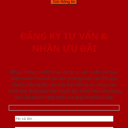
ĐĂNG KÝ TƯ VẤN &
NHẬN ƯU ĐÃI
Nhập thông tin để nhận được tư vấn miễn phí qua
điện thoại / email/ tại văn phòng hoặc tại nhà quý
khách. Chúng tôi cam kết mọi thông tin nhập vào
dưới đây được bảo mật tuyệt đối cũng như chỉ phục vụ
yêu cầu tư vấn duy nhất của quý khách tại đây.