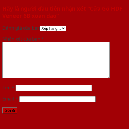
Hãy là người đầu tiên nhận xét “Cửa Gỗ HDF
Veneer 6B xoan dao”
Đánh giá của bạn
Nhận xét của bạn
*
Tên
*
Email
*