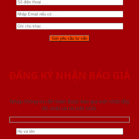
ĐĂNG KÝ NHẬN BÁO GIÁ
Nhập thông tin để nhận được báo giá mới nhât đầy
đủ nhất và chi tiết nhất.