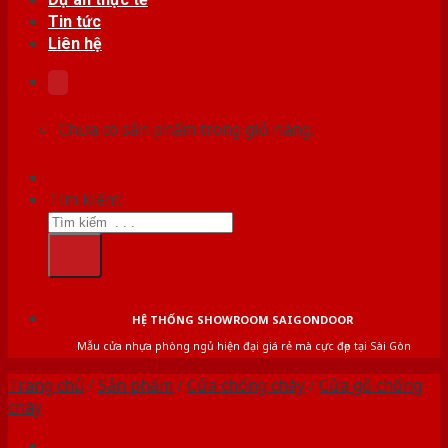
Tin tức
Liên hệ
Chưa có sản phẩm trong giỏ hàng.
Tìm kiếm:
HỆ THỐNG SHOWROOM SAIGONDOOR
Mẫu cửa nhựa phòng ngủ hiện đại giá rẻ mà cực đẹp tại Sài Gòn
Trang chủ
/
Sản phẩm
/
Cửa chống cháy
/
Cửa gỗ chống
cháy