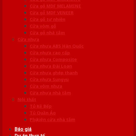
Cửa gỗ MDF MELAMINE
Cửa gỗ MDF VENEER
Cửa gỗ tự nhiên
Cửa vòm gỗ
Cửa gỗ nhà tắm
Cửa nhựa
Cửa nhựa ABS Hàn Quốc
Cửa nhựa cao cấp
Cửa nhựa Composite
Cửa nhựa Đài Loan
Cửa nhựa ghép thanh
Cửa nhựa Sungyu
Cửa vòm nhựa
Cửa nhựa nhà tắm
Nội thất
Tủ Kệ Bếp
Tủ Quần Áo
Phụ kiện cửa nhà tắm
Báo giá
Dự án thực tế