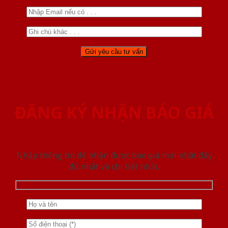
ĐĂNG KÝ NHẬN BÁO GIÁ
Nhập thông tin để nhận được báo giá mới nhât đầy
đủ nhất và chi tiết nhất.