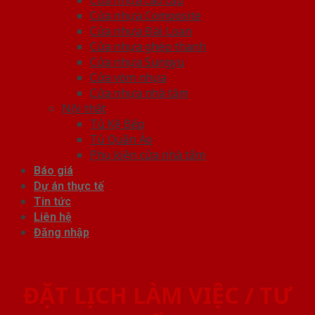
Cửa nhựa Composite
Cửa nhựa Đài Loan
Cửa nhựa ghép thanh
Cửa nhựa Sungyu
Cửa vòm nhựa
Cửa nhựa nhà tắm
Nội thất
Tủ Kệ Bếp
Tủ Quần Áo
Phụ kiện cửa nhà tắm
Báo giá
Dự án thực tế
Tin tức
Liên hệ
Đăng nhập
ĐẶT LỊCH LÀM VIỆC / TƯ