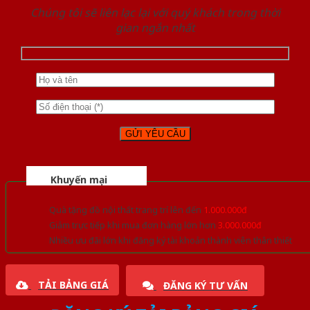
Chúng tôi sẽ liên lạc lại với quý khách trong thời
gian ngắn nhất
Khuyến mại
Quà tặng đồ nội thất trang trí lên đến
1.000.000đ
Giảm trực tiếp khi mua đơn hàng lớn hơn
3.000.000đ
Nhiều ưu đãi lớn khi đăng ký tài khoản thành viên thân thiết
TẢI BẢNG GIÁ
ĐĂNG KÝ TƯ VẤN