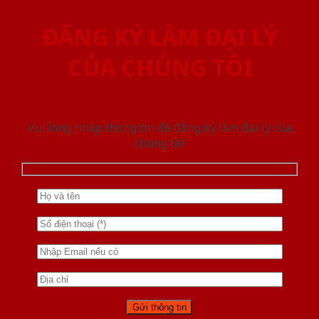
ĐĂNG KÝ LÀM ĐẠI LÝ
CỦA CHÚNG TÔI
Vui lòng nhập thông tin để đăng ký làm đại lý của
chúng tôi