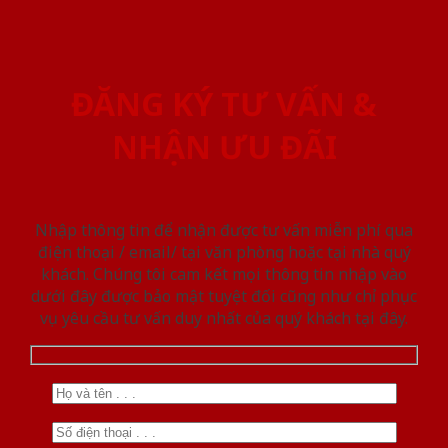
ĐĂNG KÝ TƯ VẤN &
NHẬN ƯU ĐÃI
Nhập thông tin để nhận được tư vấn miễn phí qua
điện thoại / email/ tại văn phòng hoặc tại nhà quý
khách. Chúng tôi cam kết mọi thông tin nhập vào
dưới đây được bảo mật tuyệt đối cũng như chỉ phục
vụ yêu cầu tư vấn duy nhất của quý khách tại đây.