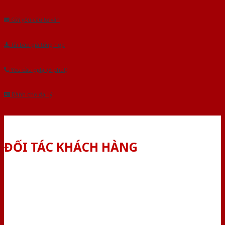
Âu.Chúng tôi tự tin là nhà sản xuất & cung cấp hàng đầu tại Việt Nam!
Gửi yêu cầu tư vấn
Tải báo giá tổng hợp
Yêu cầu gọi lại (3 phút)
Dành cho đại lý
ĐỐI TÁC KHÁCH HÀNG