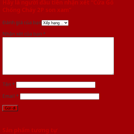
Hãy là người đầu tiên nhận xét “Cửa Gỗ
Chống Cháy 2P son xam”
Đánh giá của bạn
Nhận xét của bạn
*
Tên
*
Email
*
Sản phẩm tương tự