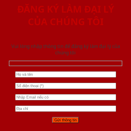
ĐĂNG KÝ LÀM ĐẠI LÝ
CỦA CHÚNG TÔI
Vui lòng nhập thông tin để đăng ký làm đại lý của
chúng tôi