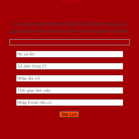
Vui lòng nhập thông tin đặt lịch để được sắp xếp
gặp gỡ làm việc hoăc tư vấn mà không phải chờ đợi.