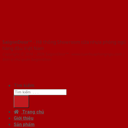
SaigonDoor™
- Hệ thống Showroom cửa nhựa phòng ngủ
hàng đầu Việt Nam
Copyright ⓒ 2016 – 2026 SaigonDoor™ - www.cuanhuaphongngu.com |
Đơn vị chủ quản SaigonDoor
Tìm kiếm:
Trang chủ
Giới thiệu
Sản phẩm