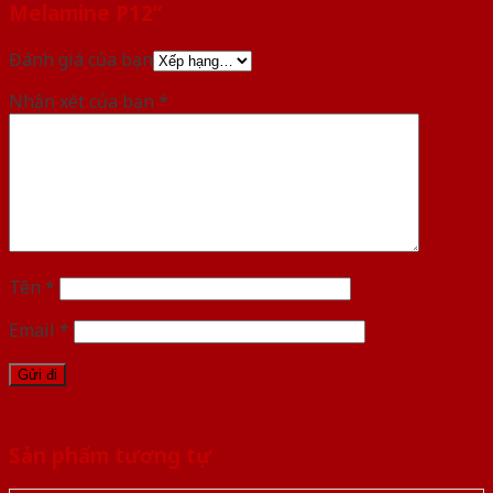
Melamine P12”
Đánh giá của bạn
Nhận xét của bạn
*
Tên
*
Email
*
Sản phẩm tương tự