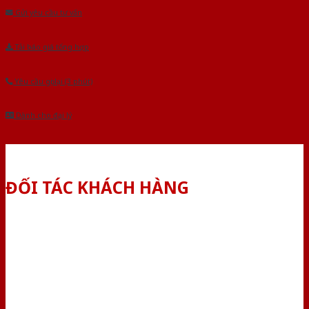
Gửi yêu cầu tư vấn
Tải báo giá tổng hợp
Yêu cầu gọi lại (3 phút)
Dành cho đại lý
ĐỐI TÁC KHÁCH HÀNG