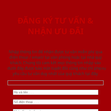
ĐĂNG KÝ TƯ VẤN &
NHẬN ƯU ĐÃI
Nhập thông tin để nhận được tư vấn miễn phí qua
điện thoại / email/ tại văn phòng hoặc tại nhà quý
khách. Chúng tôi cam kết mọi thông tin nhập vào
dưới đây được bảo mật tuyệt đối cũng như chỉ phục vụ
yêu cầu tư vấn duy nhất của quý khách tại đây.