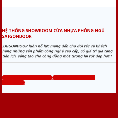
HỆ THỐNG SHOWROOM CỬA NHỰA PHÒNG NGỦ
SAIGONDOOR
SAIGONDOOR luôn nỗ lực mang đến cho đối tác và khách
hàng những sản phẩm công nghệ cao cấp, có giá trị gia tăng
tiện ích, sáng tạo cho cộng đồng một tương lai tốt đẹp hơn!
www.cuanhuaphongngu.com
Tổng đài tư vấn miễn phí:
0824.400.400