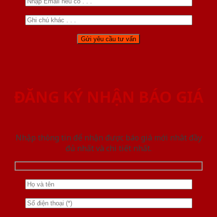
ĐĂNG KÝ NHẬN BÁO GIÁ
Nhập thông tin để nhận được báo giá mới nhât đầy
đủ nhất và chi tiết nhất.