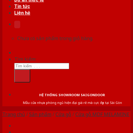
Tin tức
Liên hệ
Chưa có sản phẩm trong giỏ hàng.
Tìm kiếm:
HỆ THỐNG SHOWROOM SAIGONDOOR
Mẫu cửa nhựa phòng ngủ hiện đại giá rẻ mà cực đẹp tại Sài Gòn
Trang chủ
/
Sản phẩm
/
Cửa gỗ
/
Cửa gỗ MDF MELAMINE