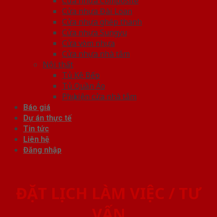
Cửa nhựa Composite
Cửa nhựa Đài Loan
Cửa nhựa ghép thanh
Cửa nhựa Sungyu
Cửa vòm nhựa
Cửa nhựa nhà tắm
Nội thất
Tủ Kệ Bếp
Tủ Quần Áo
Phụ kiện cửa nhà tắm
Báo giá
Dự án thực tế
Tin tức
Liên hệ
Đăng nhập
ĐẶT LỊCH LÀM VIỆC / TƯ
VẤN