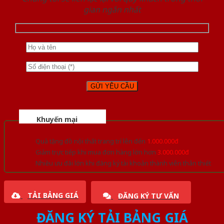
gian ngắn nhất
Khuyến mại
Quà tặng đồ nội thất trang trí lên đến
1.000.000đ
Giảm trực tiếp khi mua đơn hàng lớn hơn
3.000.000đ
Nhiều ưu đãi lớn khi đăng ký tài khoản thành viên thân thiết
TẢI BẢNG GIÁ
ĐĂNG KÝ TƯ VẤN
ĐĂNG KÝ TẢI BẢNG GIÁ