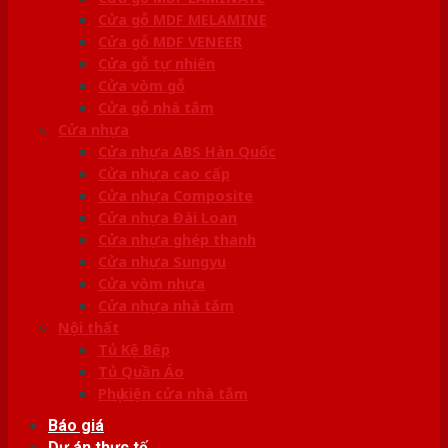
Cửa gỗ MDF MELAMINE
Cửa gỗ MDF VENEER
Cửa gỗ tự nhiên
Cửa vòm gỗ
Cửa gỗ nhà tắm
Cửa nhựa
Cửa nhựa ABS Hàn Quốc
Cửa nhựa cao cấp
Cửa nhựa Composite
Cửa nhựa Đài Loan
Cửa nhựa ghép thanh
Cửa nhựa Sungyu
Cửa vòm nhựa
Cửa nhựa nhà tắm
Nội thất
Tủ Kệ Bếp
Tủ Quần Áo
Phụ kiện cửa nhà tắm
Báo giá
Dự án thực tế