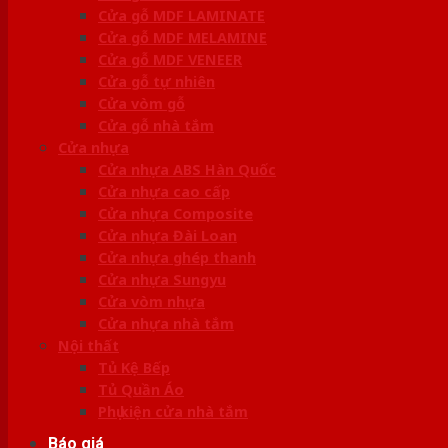
Cửa gỗ MDF LAMINATE
Cửa gỗ MDF MELAMINE
Cửa gỗ MDF VENEER
Cửa gỗ tự nhiên
Cửa vòm gỗ
Cửa gỗ nhà tắm
Cửa nhựa
Cửa nhựa ABS Hàn Quốc
Cửa nhựa cao cấp
Cửa nhựa Composite
Cửa nhựa Đài Loan
Cửa nhựa ghép thanh
Cửa nhựa Sungyu
Cửa vòm nhựa
Cửa nhựa nhà tắm
Nội thất
Tủ Kệ Bếp
Tủ Quần Áo
Phụ kiện cửa nhà tắm
Báo giá