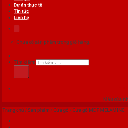
Dự án thực tế
Tin tức
Liên hệ
Chưa có sản phẩm trong giỏ hàng.
Tìm kiếm:
HỆ
Mẫu cửa nhự
Trang chủ
/
Sản phẩm
/
Cửa gỗ
/
Cửa gỗ MDF MELAMINE