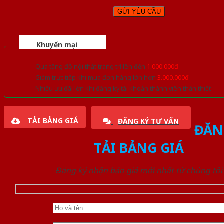
Khuyến mại
Quà tặng đồ nội thất trang trí lên đến
1.000.000đ
Giảm trực tiếp khi mua đơn hàng lớn hơn
3.000.000đ
Nhiều ưu đãi lớn khi đăng ký tài khoản thành viên thân thiết
TẢI BẢNG GIÁ
ĐĂNG KÝ TƯ VẤN
ĐĂN
TẢI BẢNG GIÁ
Đăng ký nhận báo giá mới nhất từ chúng tôi