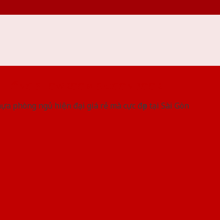
 THỐNG SHOWROOM SAIGONDOOR
a phòng ngủ hiện đại giá rẻ mà cực đẹp tại Sài Gòn