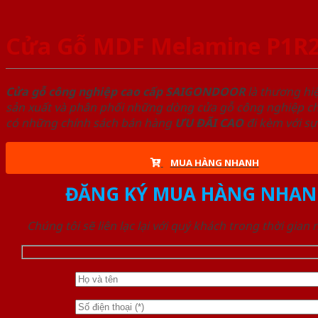
Cửa Gỗ MDF Melamine P1R2
Cửa gỗ công nghiệp cao cấp SAIGONDOOR
là thương hi
sản xuất và phân phối những dòng cửa gỗ công nghiệp chấ
có những chính sách bán hàng
ƯU ĐÃI
CAO
đi kèm với sự
MUA HÀNG NHANH
ĐĂNG KÝ MUA HÀNG NHAN
Chúng tôi sẽ liên lạc lại với quý khách trong thời gian