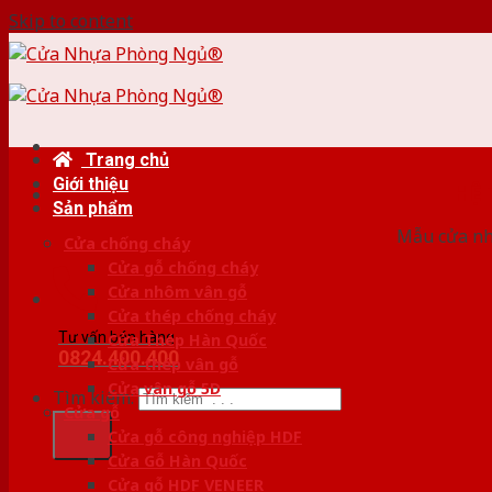
Skip to content
Trang chủ
Giới thiệu
HỆ
Sản phẩm
Mẫu cửa nhự
Cửa chống cháy
Cửa gỗ chống cháy
Cửa nhôm vân gỗ
Cửa thép chống cháy
Tư vấn bán hàng
Cửa Thép Hàn Quốc
0824.400.400
Cửa thép vân gỗ
Cửa vân gỗ 5D
Tìm kiếm:
Cửa gỗ
Cửa gỗ công nghiệp HDF
Cửa Gỗ Hàn Quốc
Cửa gỗ HDF VENEER