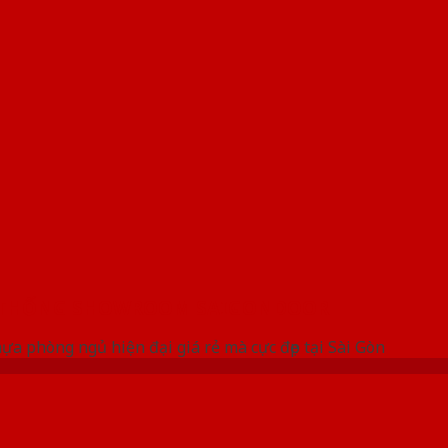
 THỐNG SHOWROOM SAIGONDOOR
a phòng ngủ hiện đại giá rẻ mà cực đẹp tại Sài Gòn