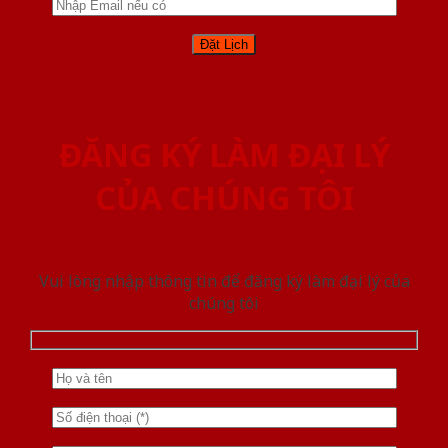
ĐĂNG KÝ LÀM ĐẠI LÝ
CỦA CHÚNG TÔI
Vui lòng nhập thông tin để đăng ký làm đại lý của
chúng tôi