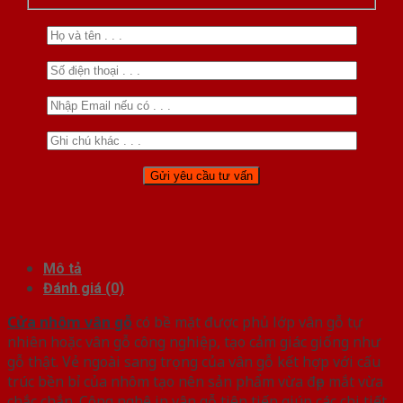
Mô tả
Đánh giá (0)
Cửa nhôm vân gỗ
có bề mặt được phủ lớp vân gỗ tự
nhiên hoặc vân gỗ công nghiệp, tạo cảm giác giống như
gỗ thật. Vẻ ngoài sang trọng của vân gỗ kết hợp với cấu
trúc bền bỉ của nhôm tạo nên sản phẩm vừa đẹp mắt vừa
chắc chắn. Công nghệ in vân gỗ tiên tiến giúp các chi tiết