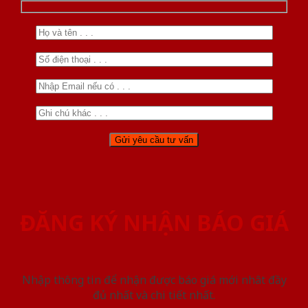
ĐĂNG KÝ NHẬN BÁO GIÁ
Nhập thông tin để nhận được báo giá mới nhât đầy
đủ nhất và chi tiết nhất.