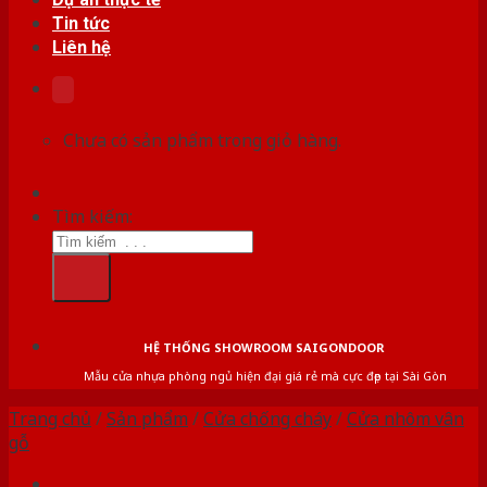
Tin tức
Liên hệ
Chưa có sản phẩm trong giỏ hàng.
Tìm kiếm:
HỆ THỐNG SHOWROOM SAIGONDOOR
Mẫu cửa nhựa phòng ngủ hiện đại giá rẻ mà cực đẹp tại Sài Gòn
Trang chủ
/
Sản phẩm
/
Cửa chống cháy
/
Cửa nhôm vân
gỗ