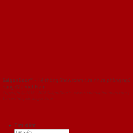
SaigonDoor™
- Hệ thống Showroom cửa nhựa phòng ngủ
hàng đầu Việt Nam
Copyright ⓒ 2016 – 2026 SaigonDoor™ - www.cuanhuaphongngu.com |
Đơn vị chủ quản SaigonDoor
Tìm kiếm: