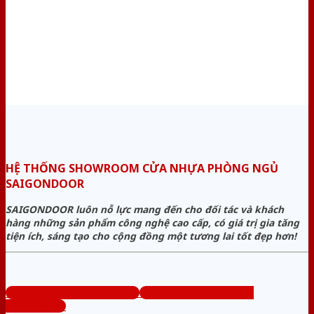
HỆ THỐNG SHOWROOM CỬA NHỰA PHÒNG NGỦ
SAIGONDOOR
SAIGONDOOR luôn nỗ lực mang đến cho đối tác và khách
hàng những sản phẩm công nghệ cao cấp, có giá trị gia tăng
tiện ích, sáng tạo cho cộng đồng một tương lai tốt đẹp hơn!
www.cuanhuaphongngu.com
Tổng đài tư vấn miễn phí:
0824.400.400