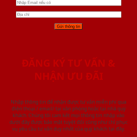
ĐĂNG KÝ TƯ VẤN &
NHẬN ƯU ĐÃI
Nhập thông tin để nhận được tư vấn miễn phí qua
điện thoại / email/ tại văn phòng hoặc tại nhà quý
khách. Chúng tôi cam kết mọi thông tin nhập vào
dưới đây được bảo mật tuyệt đối cũng như chỉ phục
vụ yêu cầu tư vấn duy nhất của quý khách tại đây.