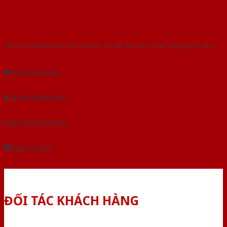
Với kinh nghiệm nhiêu năm nghiên cứu cửa theo tiêu chuẩn công nghệ Châu
Âu.Chúng tôi tự tin là nhà sản xuất & cung cấp hàng đầu tại Việt Nam!
Gửi yêu cầu tư vấn
Tải báo giá tổng hợp
Yêu cầu gọi lại (3 phút)
Dành cho đại lý
ĐỐI TÁC KHÁCH HÀNG