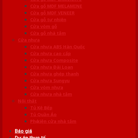
Cửa gỗ MDF MELAMINE
Cửa gỗ MDF VENEER
Cửa gỗ tự nhiên
Cửa vòm gỗ
Cửa gỗ nhà tắm
Cửa nhựa
Cửa nhựa ABS Hàn Quốc
Cửa nhựa cao cấp
Cửa nhựa Composite
Cửa nhựa Đài Loan
Cửa nhựa ghép thanh
Cửa nhựa Sungyu
Cửa vòm nhựa
Cửa nhựa nhà tắm
Nội thất
Tủ Kệ Bếp
Tủ Quần Áo
Phụ kiện cửa nhà tắm
Báo giá
Dự án thực tế