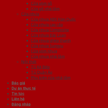
Cửa vòm gỗ
Cửa gỗ nhà tắm
Cửa nhựa
Cửa nhựa ABS Hàn Quốc
Cửa nhựa cao cấp
Cửa nhựa Composite
Cửa nhựa Đài Loan
Cửa nhựa ghép thanh
Cửa nhựa Sungyu
Cửa vòm nhựa
Cửa nhựa nhà tắm
Nội thất
Tủ Kệ Bếp
Tủ Quần Áo
Phụ kiện cửa nhà tắm
Báo giá
Dự án thực tế
Tin tức
Liên hệ
Đăng nhập