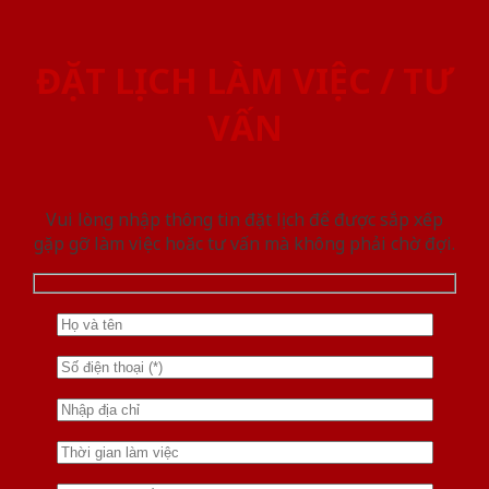
ĐẶT LỊCH LÀM VIỆC / TƯ
VẤN
Vui lòng nhập thông tin đặt lịch để được sắp xếp
gặp gỡ làm việc hoăc tư vấn mà không phải chờ đợi.