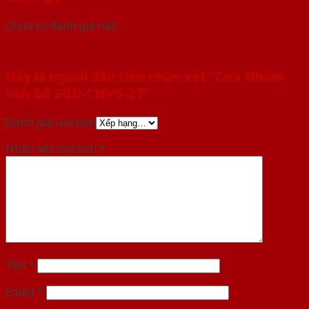
Chưa có đánh giá nào.
Hãy là người đầu tiên nhận xét “Cửa Nhôm
Vân Gỗ SGD-CNVG-27”
Đánh giá của bạn
Nhận xét của bạn
*
Tên
*
Email
*