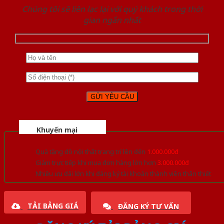
Chúng tôi sẽ liên lạc lại với quý khách trong thời
gian ngắn nhất
Khuyến mại
Quà tặng đồ nội thất trang trí lên đến
1.000.000đ
Giảm trực tiếp khi mua đơn hàng lớn hơn
3.000.000đ
Nhiều ưu đãi lớn khi đăng ký tài khoản thành viên thân thiết
TẢI BẢNG GIÁ
ĐĂNG KÝ TƯ VẤN