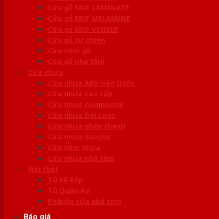
Cửa gỗ MDF LAMINATE
Cửa gỗ MDF MELAMINE
Cửa gỗ MDF VENEER
Cửa gỗ tự nhiên
Cửa vòm gỗ
Cửa gỗ nhà tắm
Cửa nhựa
Cửa nhựa ABS Hàn Quốc
Cửa nhựa cao cấp
Cửa nhựa Composite
Cửa nhựa Đài Loan
Cửa nhựa ghép thanh
Cửa nhựa Sungyu
Cửa vòm nhựa
Cửa nhựa nhà tắm
Nội thất
Tủ Kệ Bếp
Tủ Quần Áo
Phụ kiện cửa nhà tắm
Báo giá