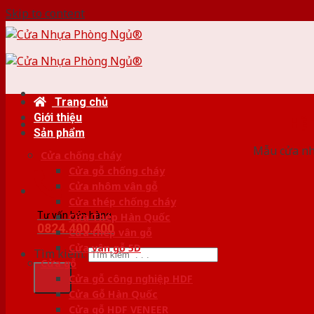
Skip to content
Trang chủ
Giới thiệu
HỆ
Sản phẩm
Mẫu cửa nhự
Cửa chống cháy
Cửa gỗ chống cháy
Cửa nhôm vân gỗ
Cửa thép chống cháy
Tư vấn bán hàng
Cửa Thép Hàn Quốc
0824.400.400
Cửa thép vân gỗ
Cửa vân gỗ 5D
Tìm kiếm:
Cửa gỗ
Cửa gỗ công nghiệp HDF
Cửa Gỗ Hàn Quốc
Cửa gỗ HDF VENEER