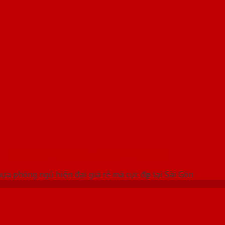
 THỐNG SHOWROOM SAIGONDOOR
a phòng ngủ hiện đại giá rẻ mà cực đẹp tại Sài Gòn