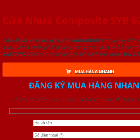
Cửa Nhựa Composite SYB 6
Cửa nhựa và nhựa gỗ tại SAIGONDOOR
là thương hiệu 
sản xuất và phân phối những dòng cửa nhựa và hỗ hợp nhự
SAIGONDOOR
còn có những chính sách bán hàng
ƯU ĐÃ
MUA HÀNG NHANH
ĐĂNG KÝ MUA HÀNG NHAN
Chúng tôi sẽ liên lạc lại với quý khách trong thời gian