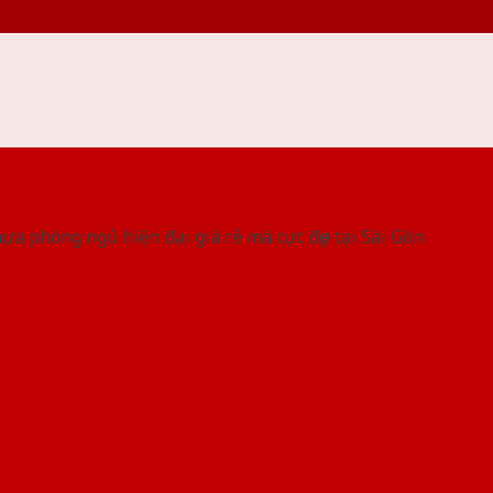
 THỐNG SHOWROOM SAIGONDOOR
a phòng ngủ hiện đại giá rẻ mà cực đẹp tại Sài Gòn