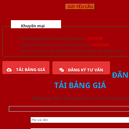
Khuyến mại
Quà tặng đồ nội thất trang trí lên đến
1.000.000đ
Giảm trực tiếp khi mua đơn hàng lớn hơn
3.000.000đ
Nhiều ưu đãi lớn khi đăng ký tài khoản thành viên thân thiết
TẢI BẢNG GIÁ
ĐĂNG KÝ TƯ VẤN
ĐĂN
TẢI BẢNG GIÁ
Đăng ký nhận báo giá mới nhất từ chúng tôi