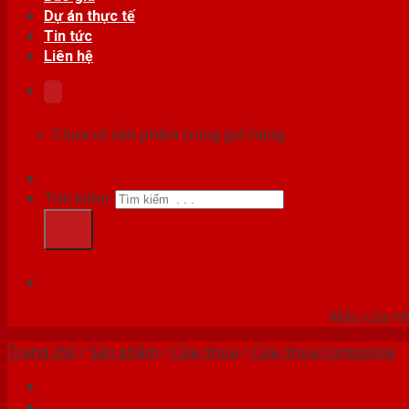
Dự án thực tế
Tin tức
Liên hệ
Chưa có sản phẩm trong giỏ hàng.
Tìm kiếm:
HỆ
Mẫu cửa nhự
Trang chủ
/
Sản phẩm
/
Cửa nhựa
/
Cửa nhựa Composite