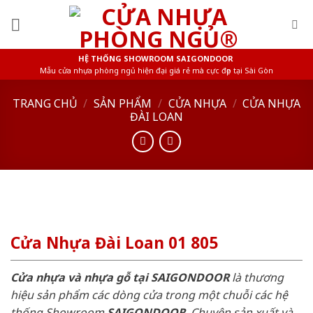
Skip
to
content
HỆ THỐNG SHOWROOM SAIGONDOOR
Mẫu cửa nhựa phòng ngủ hiện đại giá rẻ mà cực đẹp tại Sài Gòn
TRANG CHỦ
/
SẢN PHẨM
/
CỬA NHỰA
/
CỬA NHỰA
ĐÀI LOAN
Cửa Nhựa Đài Loan 01 805
Cửa nhựa và nhựa gỗ tại SAIGONDOOR
là thương
hiệu sản phẩm các dòng cửa trong một chuỗi các hệ
thống Showroom
SAIGONDOOR
. Chuyên sản xuất và