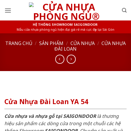
Skip
to
content
HỆ THỐNG SHOWROOM SAIGONDOOR
Mẫu cửa nhựa phòng ngủ hiện đại giá rẻ mà cực đẹp tại Sài Gòn
TRANG CHỦ
/
SẢN PHẨM
/
CỬA NHỰA
/
CỬA NHỰA
ĐÀI LOAN
Cửa Nhựa Đài Loan YA 54
Cửa nhựa và nhựa gỗ tại SAIGONDOOR
là thương
hiệu sản phẩm các dòng cửa trong một chuỗi các hệ
thống Showroom
SAIGONDOOR
. Chuyên sản xuất và