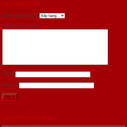
Đài Loan YF 88”
Đánh giá của bạn
Nhận xét của bạn
*
Tên
*
Email
*
Sản phẩm tương tự