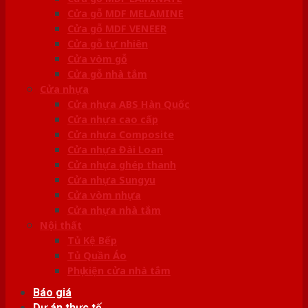
Cửa gỗ MDF MELAMINE
Cửa gỗ MDF VENEER
Cửa gỗ tự nhiên
Cửa vòm gỗ
Cửa gỗ nhà tắm
Cửa nhựa
Cửa nhựa ABS Hàn Quốc
Cửa nhựa cao cấp
Cửa nhựa Composite
Cửa nhựa Đài Loan
Cửa nhựa ghép thanh
Cửa nhựa Sungyu
Cửa vòm nhựa
Cửa nhựa nhà tắm
Nội thất
Tủ Kệ Bếp
Tủ Quần Áo
Phụ kiện cửa nhà tắm
Báo giá
Dự án thực tế