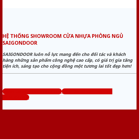
HỆ THỐNG SHOWROOM CỬA NHỰA PHÒNG NGỦ
SAIGONDOOR
SAIGONDOOR luôn nỗ lực mang đến cho đối tác và khách
hàng những sản phẩm công nghệ cao cấp, có giá trị gia tăng
tiện ích, sáng tạo cho cộng đồng một tương lai tốt đẹp hơn!
www.cuanhuaphongngu.com
Tổng đài tư vấn miễn phí:
0824.400.400