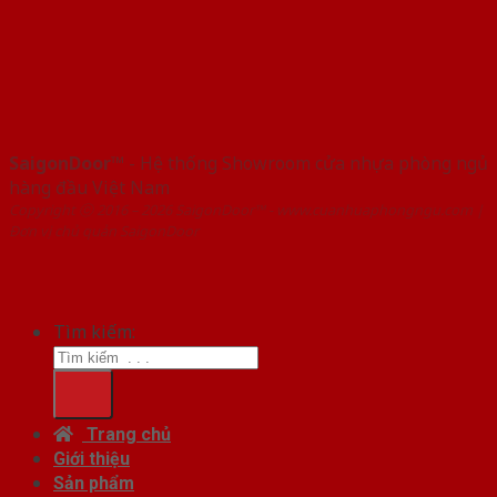
SaigonDoor™
- Hệ thống Showroom cửa nhựa phòng ngủ
hàng đầu Việt Nam
Copyright ⓒ 2016 – 2026 SaigonDoor™ - www.cuanhuaphongngu.com |
Đơn vị chủ quản SaigonDoor
Tìm kiếm:
Trang chủ
Giới thiệu
Sản phẩm