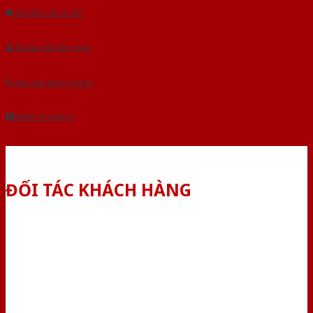
Gửi yêu cầu tư vấn
Tải báo giá tổng hợp
Yêu cầu gọi lại (3 phút)
Dành cho đại lý
ĐỐI TÁC KHÁCH HÀNG