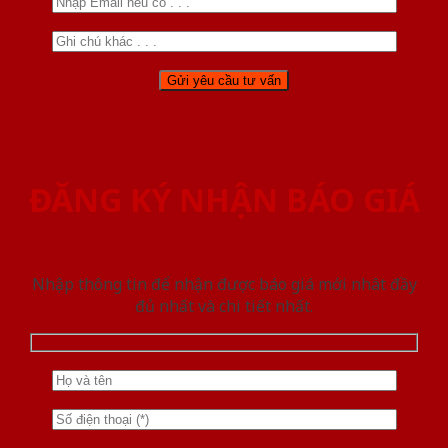
ĐĂNG KÝ NHẬN BÁO GIÁ
Nhập thông tin để nhận được báo giá mới nhât đầy
đủ nhất và chi tiết nhất.