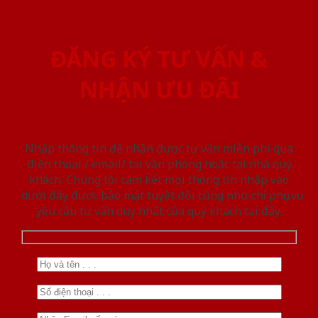
ĐĂNG KÝ TƯ VẤN &
NHẬN ƯU ĐÃI
Nhập thông tin để nhận được tư vấn miễn phí qua
điện thoại / email/ tại văn phòng hoặc tại nhà quý
khách. Chúng tôi cam kết mọi thông tin nhập vào
dưới đây được bảo mật tuyệt đối cũng như chỉ phục vụ
yêu cầu tư vấn duy nhất của quý khách tại đây.