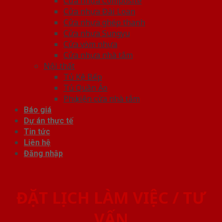
Cửa nhựa Composite
Cửa nhựa Đài Loan
Cửa nhựa ghép thanh
Cửa nhựa Sungyu
Cửa vòm nhựa
Cửa nhựa nhà tắm
Nội thất
Tủ Kệ Bếp
Tủ Quần Áo
Phụ kiện cửa nhà tắm
Báo giá
Dự án thực tế
Tin tức
Liên hệ
Đăng nhập
ĐẶT LỊCH LÀM VIỆC / TƯ
VẤN