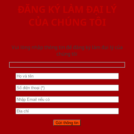
ĐĂNG KÝ LÀM ĐẠI LÝ
CỦA CHÚNG TÔI
Vui lòng nhập thông tin để đăng ký làm đại lý của
chúng tôi