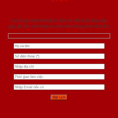
Vui lòng nhập thông tin đặt lịch để được sắp xếp
gặp gỡ làm việc hoăc tư vấn mà không phải chờ đợi.