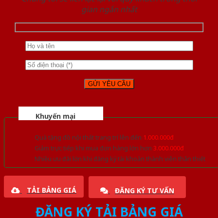
gian ngắn nhất
Khuyến mại
Quà tặng đồ nội thất trang trí lên đến
1.000.000đ
Giảm trực tiếp khi mua đơn hàng lớn hơn
3.000.000đ
Nhiều ưu đãi lớn khi đăng ký tài khoản thành viên thân thiết
TẢI BẢNG GIÁ
ĐĂNG KÝ TƯ VẤN
ĐĂNG KÝ TẢI BẢNG GIÁ