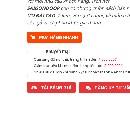
với mọi nhu cầu khách hàng. Trên hết,
SAIGONDOOR
còn có những chính sách bán 
ƯU ĐÃI
CAO
đi kèm với sự đa dạng về mẫu mã,
cửa gỗ và cả phân khúc giá thành.
MUA HÀNG NHANH
Khuyến mại
Quà tặng đồ nội thất trang trí lên đến
1.000.000đ
Giảm trực tiếp khi mua đơn hàng lớn hơn
3.000.000đ
Nhiều ưu đãi lớn khi đăng ký tài khoản thành viên thân t
TẢI BẢNG GIÁ
ĐĂNG KÝ TƯ VẤ