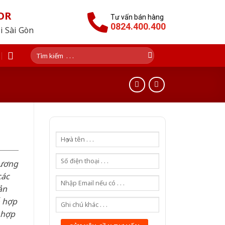
OR
Tư vấn bán hàng
0824.400.400
i Sài Gòn
Tìm
kiếm:
hương
các
ản
ỗ hợp
 hợp