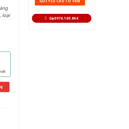
hàng
 loại
Gọi 0976.169.864
hiết
N