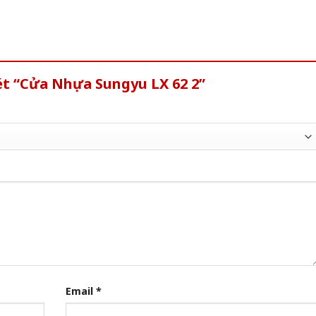
ét “Cửa Nhựa Sungyu LX 62 2”
Email
*