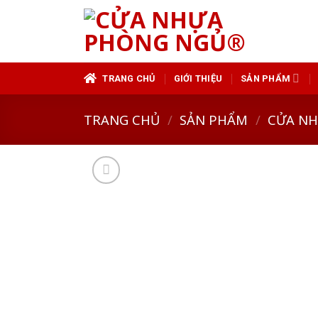
Skip
to
content
TRANG CHỦ
GIỚI THIỆU
SẢN PHẨM
TRANG CHỦ
/
SẢN PHẨM
/
CỬA N