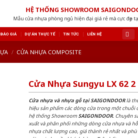
HỆ THỐNG SHOWROOM SAIGONDO
Mẫu cửa nhựa phòng ngủ hiện đại giá rẻ mà cực đẹp tạ
BÁO GIÁ
DỰ ÁN THỰC TẾ
TIN TỨC
LIÊN HỆ
HỰA
/
CỬA NHỰA COMPOSITE
Cửa Nhựa Sungyu LX 62 2
Cửa nhựa và nhựa gỗ tại SAIGONDOOR
là t
hiệu sản phẩm các dòng cửa trong một chuỗi 
hệ thống Showroom
SAIGONDOOR
. Chuyên s
xuất và phân phối những dòng cửa nhựa và h
nhựa chất lượng cao, giá thành rẻ nhất và phù