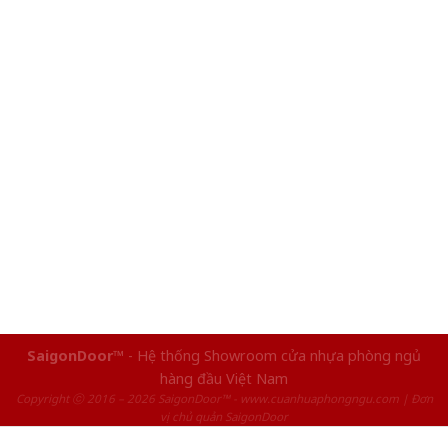
SaigonDoor™
- Hệ thống Showroom cửa nhựa phòng ngủ
hàng đầu Việt Nam
Copyright ⓒ 2016 – 2026 SaigonDoor™ - www.cuanhuaphongngu.com | Đơn
vị chủ quản SaigonDoor