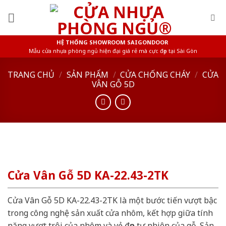
Skip
to
content
HỆ THỐNG SHOWROOM SAIGONDOOR
Mẫu cửa nhựa phòng ngủ hiện đại giá rẻ mà cực đẹp tại Sài Gòn
TRANG CHỦ
/
SẢN PHẨM
/
CỬA CHỐNG CHÁY
/
CỬA
VÂN GỖ 5D
Cửa Vân Gỗ 5D KA-22.43-2TK
Cửa Vân Gỗ 5D KA-22.43-2TK là một bước tiến vượt bậc
trong công nghệ sản xuất cửa nhôm, kết hợp giữa tính
năng vượt trội của nhôm và vẻ đẹp tự nhiên của gỗ. Sản