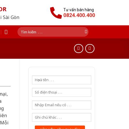
OR
Tư vấn bán hàng
0824.400.400
i Sài Gòn
Tìm
kiếm:
mại,
a
ng
hiên
 Mỗi