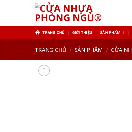
Skip
to
content
TRANG CHỦ
GIỚI THIỆU
SẢN PHẨM
TRANG CHỦ
/
SẢN PHẨM
/
CỬA N