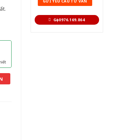
ất.
Gọi 0976.169.864
hiết
N