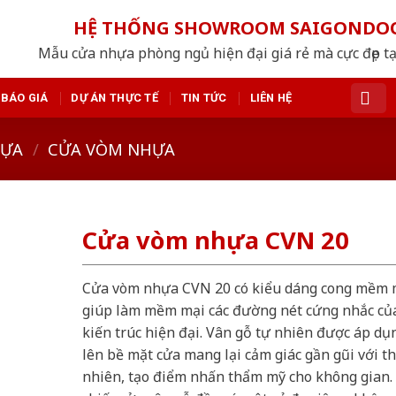
HỆ THỐNG SHOWROOM SAIGONDO
Mẫu cửa nhựa phòng ngủ hiện đại giá rẻ mà cực đẹp tạ
BÁO GIÁ
DỰ ÁN THỰC TẾ
TIN TỨC
LIÊN HỆ
HỰA
/
CỬA VÒM NHỰA
Cửa vòm nhựa CVN 20
Cửa vòm nhựa CVN 20 có kiểu dáng cong mềm 
giúp làm mềm mại các đường nét cứng nhắc củ
kiến trúc hiện đại. Vân gỗ tự nhiên được áp dụ
lên bề mặt cửa mang lại cảm giác gần gũi với t
nhiên, tạo điểm nhấn thẩm mỹ cho không gian.