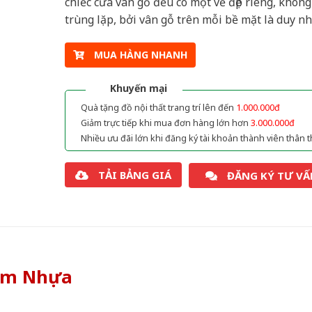
chiếc cửa vân gỗ đều có một vẻ đẹp riêng, không
trùng lặp, bởi vân gỗ trên mỗi bề mặt là duy nh
MUA HÀNG NHANH
Khuyến mại
Quà tặng đồ nội thất trang trí lên đến
1.000.000đ
Giảm trực tiếp khi mua đơn hàng lớn hơn
3.000.000đ
Nhiều ưu đãi lớn khi đăng ký tài khoản thành viên thân t
TẢI BẢNG GIÁ
ĐĂNG KÝ TƯ VẤ
òm Nhựa