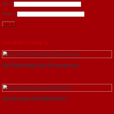
Tên
*
Email
*
Sản phẩm tương tự
Cửa Thép Chống Cháy 2P tay nam cua
Cửa Gỗ Chống Cháy MDF P1R4 C1