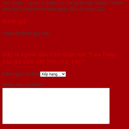
vực Quận 1, quận 2, quận 12, Các quận nội thành Thành
phố Hồ Chí Minh và toàn quốc đều có ship COD.
Đánh giá
Chưa có đánh giá nào.
Hãy là người đầu tiên nhận xét “Cửa Thép
Vân Gỗ SGD-KM.TVG-2CL-14n.”
Đánh giá của bạn
Nhận xét của bạn
*