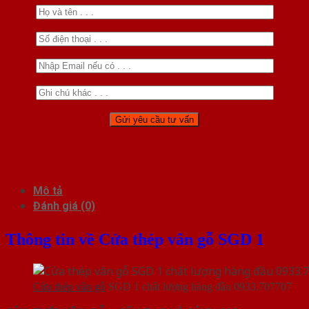
Mô tả
Đánh giá (0)
Thông tin về Cửa thép vân gỗ SGD 1
Cửa thép vân gỗ
SGD 1 chất lượng hàng đầu 0933.707707