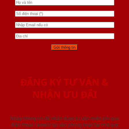
ĐĂNG KÝ TƯ VẤN &
NHẬN ƯU ĐÃI
Nhập thông tin để nhận được tư vấn miễn phí qua
điện thoại / email/ tại văn phòng hoặc tại nhà quý