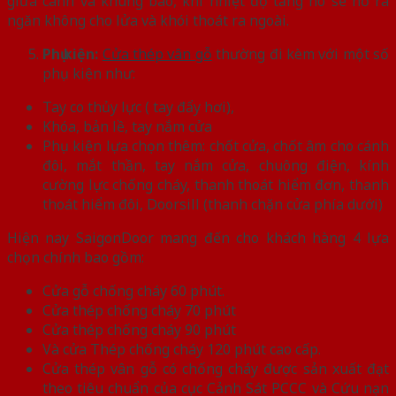
giữa cánh và khung bao, khi nhiệt độ tăng nó sẽ nở ra
ngăn không cho lửa và khói thoát ra ngoài.
Phụ kiện:
Cửa thép vân gỗ
thường đi kèm với một số
phụ kiện như:
Tay co thủy lực ( tay đẩy hơi),
Khóa, bản lề, tay nắm cửa
Phụ kiện lựa chọn thêm: chốt cửa, chốt âm cho cánh
đôi, mắt thần, tay nắm cửa, chuông điện, kính
cường lực chống cháy, thanh thoát hiểm đơn, thanh
thoát hiểm đôi, Doorsill (thanh chặn cửa phía dưới)
Hiện nay SaigonDoor mang đến cho khách hàng 4 lựa
chọn chính bao gồm:
Cửa gỗ chống cháy 60 phút.
Cửa thép chống cháy 70 phút
Cửa thép chống cháy 90 phút
Và cửa Thép chống cháy 120 phút cao cấp.
Cửa thép vân gỗ có chống cháy được sản xuất đạt
theo tiêu chuẩn của cục Cảnh Sát PCCC và Cứu nạn