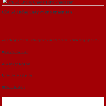
Cửa Gỗ Chống Cháy P1 cho khach san
Với kinh nghiệm nhiêu năm nghiên cứu cửa theo tiêu chuẩn công nghệ Châu
Âu.Chúng tôi tự tin là nhà sản xuất & cung cấp hàng đầu tại Việt Nam!
Gửi yêu cầu tư vấn
Tải báo giá tổng hợp
Yêu cầu gọi lại (3 phút)
Dành cho đại lý