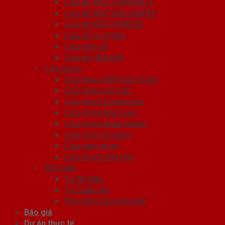
Cửa gỗ MDF LAMINATE
Cửa gỗ MDF MELAMINE
Cửa gỗ MDF VENEER
Cửa gỗ tự nhiên
Cửa vòm gỗ
Cửa gỗ nhà tắm
Cửa nhựa
Cửa nhựa ABS Hàn Quốc
Cửa nhựa cao cấp
Cửa nhựa Composite
Cửa nhựa Đài Loan
Cửa nhựa ghép thanh
Cửa nhựa Sungyu
Cửa vòm nhựa
Cửa nhựa nhà tắm
Nội thất
Tủ Kệ Bếp
Tủ Quần Áo
Phụ kiện cửa nhà tắm
Báo giá
Dự án thực tế