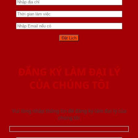
ĐĂNG KÝ LÀM ĐẠI LÝ
CỦA CHÚNG TÔI
Vui lòng nhập thông tin để đăng ký làm đại lý của
chúng tôi