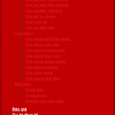
Cửa gỗ MDF MELAMINE
Cửa gỗ MDF VENEER
Cửa gỗ tự nhiên
Cửa vòm gỗ
Cửa gỗ nhà tắm
Cửa nhựa
Cửa nhựa ABS Hàn Quốc
Cửa nhựa cao cấp
Cửa nhựa Composite
Cửa nhựa Đài Loan
Cửa nhựa ghép thanh
Cửa nhựa Sungyu
Cửa vòm nhựa
Cửa nhựa nhà tắm
Nội thất
Tủ Kệ Bếp
Tủ Quần Áo
Phụ kiện cửa nhà tắm
Báo giá
Dự án thực tế