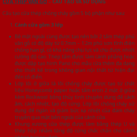
CỬA THÉP VÂN GỖ
– CẤU TẠO VÀ SỬ DỤNG
Cấu tạo cửa thép chống cháy gồm 5 bộ phận như sau:
Cánh cửa
gồm 3 lớp
Bề mặt ngoài cùng được tạo nên bởi 2 tấm thép phủ
vân gỗ có độ dày từ 0.7mm – 1.2m phủ sơn tĩnh điện
chống han gỉ, có khả năng chịu lực và chịu được nhiệt
cường độ cao. Thép tấm được làm cánh phẳng hoặc
được dập tạo hình Pano cho mẫu cửa thêm đa dạng
cho thiết kế trong không gian nội thất từ hiện đại
đến cổ điển.
Lớp lõi ở giữa là lõi chống cháy được tạo từ chất
liệu Honeycomb paper hoặc tấm eron 2 mặt ở giữa
kèm Rockwool bông thủy tinh chuyên dùng để cách
âm, cách nhiệt, tạo độ cứng. Lớp lõi chống cháy sử
dụng để ngăn và giảm bức xạ nhiệt của đám cháy
truyền qua mặt bên ngoài của cánh cửa.
Khung xương cửa thép được làm bằng thép U và
thép hộp nhằm tăng độ cứng chắc chắn cho cánh