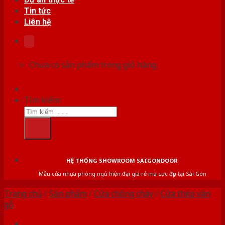
Tin tức
Liên hệ
Chưa có sản phẩm trong giỏ hàng.
Tìm kiếm:
HỆ THỐNG SHOWROOM SAIGONDOOR
Mẫu cửa nhựa phòng ngủ hiện đại giá rẻ mà cực đẹp tại Sài Gòn
Trang chủ
/
Sản phẩm
/
Cửa chống cháy
/
Cửa thép vân
gỗ