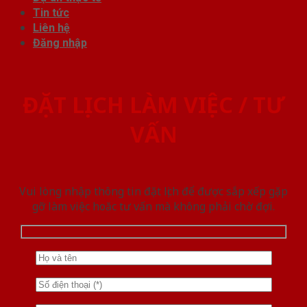
Tin tức
Liên hệ
Đăng nhập
ĐẶT LỊCH LÀM VIỆC / TƯ
VẤN
Vui lòng nhập thông tin đặt lịch để được sắp xếp gặp
gỡ làm việc hoăc tư vấn mà không phải chờ đợi.