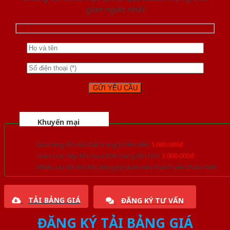
gian ngắn nhất
Khuyến mại
Quà tặng đồ nội thất trang trí lên đến
1.000.000đ
Giảm trực tiếp khi mua đơn hàng lớn hơn
3.000.000đ
Nhiều ưu đãi lớn khi đăng ký tài khoản thành viên thân thiết
TẢI BẢNG GIÁ
ĐĂNG KÝ TƯ VẤN
ĐĂNG KÝ TẢI BẢNG GIÁ