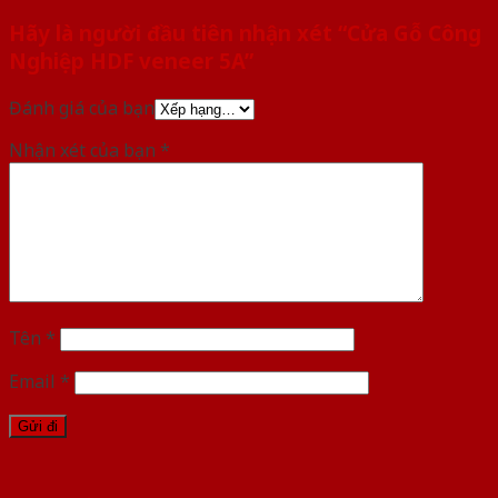
Hãy là người đầu tiên nhận xét “Cửa Gỗ Công
Nghiệp HDF veneer 5A”
Đánh giá của bạn
Nhận xét của bạn
*
Tên
*
Email
*