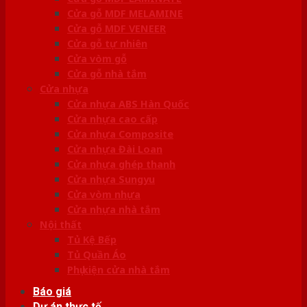
Cửa gỗ MDF MELAMINE
Cửa gỗ MDF VENEER
Cửa gỗ tự nhiên
Cửa vòm gỗ
Cửa gỗ nhà tắm
Cửa nhựa
Cửa nhựa ABS Hàn Quốc
Cửa nhựa cao cấp
Cửa nhựa Composite
Cửa nhựa Đài Loan
Cửa nhựa ghép thanh
Cửa nhựa Sungyu
Cửa vòm nhựa
Cửa nhựa nhà tắm
Nội thất
Tủ Kệ Bếp
Tủ Quần Áo
Phụ kiện cửa nhà tắm
Báo giá
Dự án thực tế