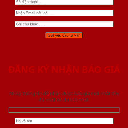
ĐĂNG KÝ NHẬN BÁO GIÁ
Nhập thông tin để nhận được báo giá mới nhât đầy
đủ nhất và chi tiết nhất.