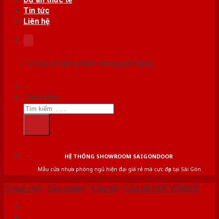
Tin tức
Liên hệ
Chưa có sản phẩm trong giỏ hàng.
Tìm kiếm:
HỆ THỐNG SHOWROOM SAIGONDOOR
Mẫu cửa nhựa phòng ngủ hiện đại giá rẻ mà cực đẹp tại Sài Gòn
Trang chủ
/
Sản phẩm
/
Cửa gỗ
/
Cửa gỗ HDF VENEER