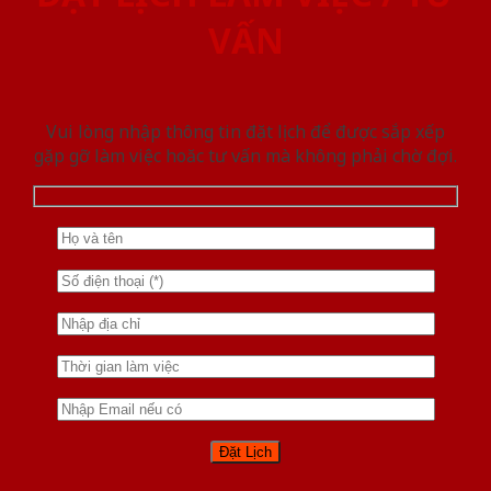
VẤN
Vui lòng nhập thông tin đặt lịch để được sắp xếp
gặp gỡ làm việc hoăc tư vấn mà không phải chờ đợi.