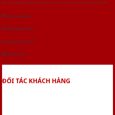
Với kinh nghiệm nhiêu năm nghiên cứu cửa theo tiêu chuẩn công nghệ Châu
Âu.Chúng tôi tự tin là nhà sản xuất & cung cấp hàng đầu tại Việt Nam!
Gửi yêu cầu tư vấn
Tải báo giá tổng hợp
Yêu cầu gọi lại (3 phút)
Dành cho đại lý
ĐỐI TÁC KHÁCH HÀNG