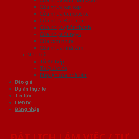
Cửa nhựa cao cấp
Cửa nhựa Composite
Cửa nhựa Đài Loan
Cửa nhựa ghép thanh
Cửa nhựa Sungyu
Cửa vòm nhựa
Cửa nhựa nhà tắm
Nội thất
Tủ Kệ Bếp
Tủ Quần Áo
Phụ kiện cửa nhà tắm
Báo giá
Dự án thực tế
Tin tức
Liên hệ
Đăng nhập
ĐẶT LỊCH LÀM VIỆC / TƯ