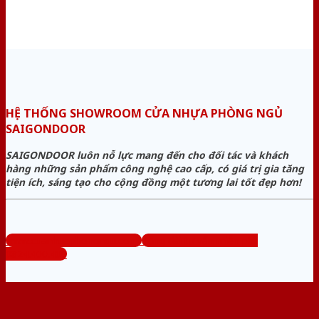
HỆ THỐNG SHOWROOM CỬA NHỰA PHÒNG NGỦ
SAIGONDOOR
SAIGONDOOR luôn nỗ lực mang đến cho đối tác và khách
hàng những sản phẩm công nghệ cao cấp, có giá trị gia tăng
tiện ích, sáng tạo cho cộng đồng một tương lai tốt đẹp hơn!
www.cuanhuaphongngu.com
Tổng đài tư vấn miễn phí:
0824.400.400