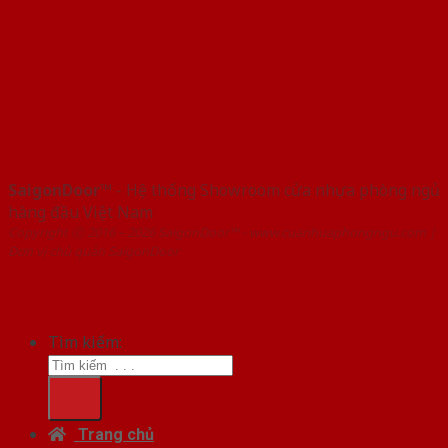
SaigonDoor™
- Hệ thống Showroom cửa nhựa phòng ngủ
hàng đầu Việt Nam
Copyright ⓒ 2016 – 2026 SaigonDoor™ - www.cuanhuaphongngu.com |
Đơn vị chủ quản SaigonDoor
Tìm kiếm:
Trang chủ