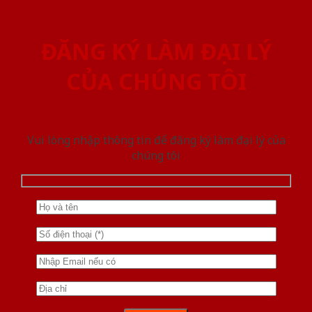
ĐĂNG KÝ LÀM ĐẠI LÝ
CỦA CHÚNG TÔI
Vui lòng nhập thông tin để đăng ký làm đại lý của
chúng tôi