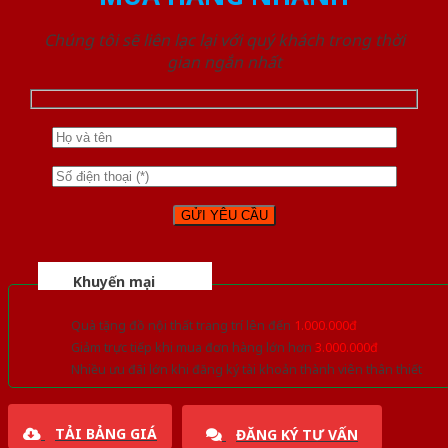
Chúng tôi sẽ liên lạc lại với quý khách trong thời
gian ngắn nhất
Khuyến mại
Quà tặng đồ nội thất trang trí lên đến
1.000.000đ
Giảm trực tiếp khi mua đơn hàng lớn hơn
3.000.000đ
Nhiều ưu đãi lớn khi đăng ký tài khoản thành viên thân thiết
TẢI BẢNG GIÁ
ĐĂNG KÝ TƯ VẤN