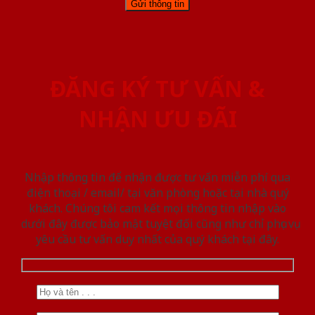
ĐĂNG KÝ TƯ VẤN &
NHẬN ƯU ĐÃI
Nhập thông tin để nhận được tư vấn miễn phí qua
điện thoại / email/ tại văn phòng hoặc tại nhà quý
khách. Chúng tôi cam kết mọi thông tin nhập vào
dưới đây được bảo mật tuyệt đối cũng như chỉ phục vụ
yêu cầu tư vấn duy nhất của quý khách tại đây.