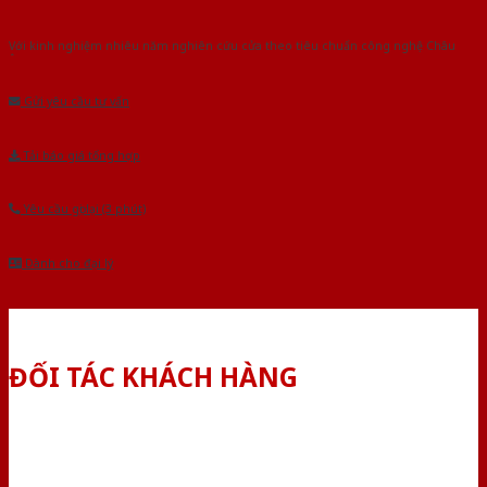
Với kinh nghiệm nhiêu năm nghiên cứu cửa theo tiêu chuẩn công nghệ Châu
Âu.Chúng tôi tự tin là nhà sản xuất & cung cấp hàng đầu tại Việt Nam!
Gửi yêu cầu tư vấn
Tải báo giá tổng hợp
Yêu cầu gọi lại (3 phút)
Dành cho đại lý
ĐỐI TÁC KHÁCH HÀNG