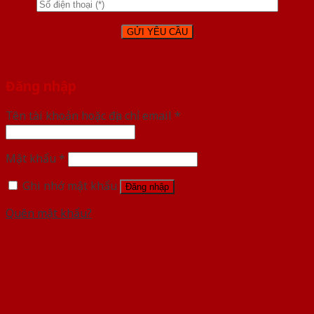
Đăng nhập
Tên tài khoản hoặc địa chỉ email
*
Mật khẩu
*
Ghi nhớ mật khẩu
Đăng nhập
Quên mật khẩu?