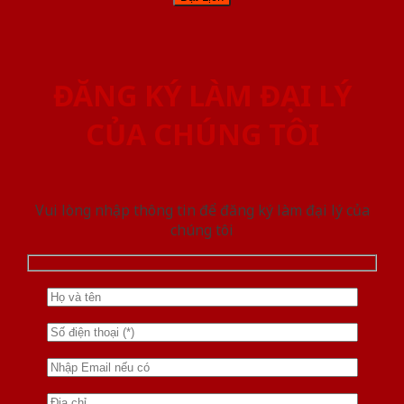
ĐĂNG KÝ LÀM ĐẠI LÝ
CỦA CHÚNG TÔI
Vui lòng nhập thông tin để đăng ký làm đại lý của
chúng tôi