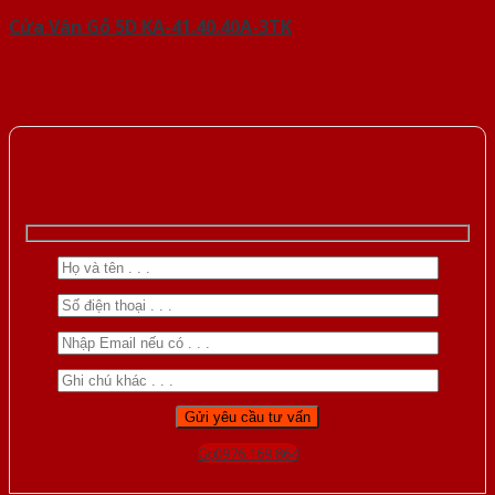
Cửa Vân Gỗ 5D KA-41.40.40A-3TK
Gọi 0976.169.864