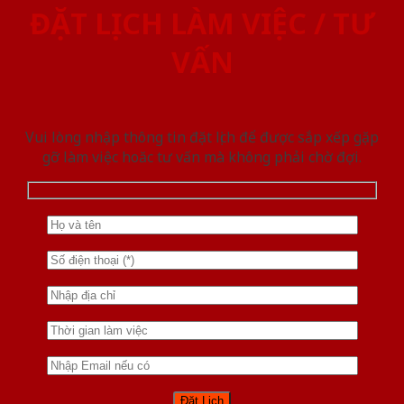
ĐẶT LỊCH LÀM VIỆC / TƯ
VẤN
Vui lòng nhập thông tin đặt lịch để được sắp xếp gặp
gỡ làm việc hoăc tư vấn mà không phải chờ đợi.