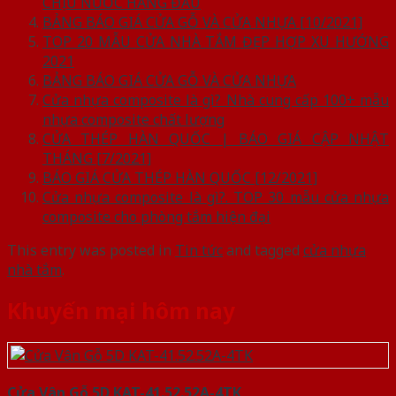
CHỊU NƯỚC HÀNG ĐẦU
BẢNG BÁO GIÁ CỬA GỖ VÀ CỬA NHỰA [10/2021]
TOP 20 MẪU CỬA NHÀ TẮM ĐẸP HỢP XU HƯỚNG
2021
BẢNG BÁO GIÁ CỬA GỖ VÀ CỬA NHỰA
Cửa nhựa composite là gì? Nhà cung cấp 100+ mẫu
nhựa composite chất lượng
CỬA THÉP HÀN QUỐC | BÁO GIÁ CẬP NHẬT
THÁNG [7/2021]
BÁO GIÁ CỬA THÉP HÀN QUỐC [12/2021]
Cửa nhựa composite là gì?. TOP 30 mẫu cửa nhựa
composite cho phòng tắm hiện đại
This entry was posted in
Tin tức
and tagged
cửa nhựa
nhà tắm
.
Khuyến mại hôm nay
Cửa Vân Gỗ 5D KAT-41.52.52A-4TK