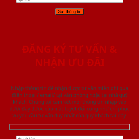
ĐĂNG KÝ TƯ VẤN &
NHẬN ƯU ĐÃI
Nhập thông tin để nhận được tư vấn miễn phí qua
điện thoại / email/ tại văn phòng hoặc tại nhà quý
khách. Chúng tôi cam kết mọi thông tin nhập vào
dưới đây được bảo mật tuyệt đối cũng như chỉ phục
vụ yêu cầu tư vấn duy nhất của quý khách tại đây.