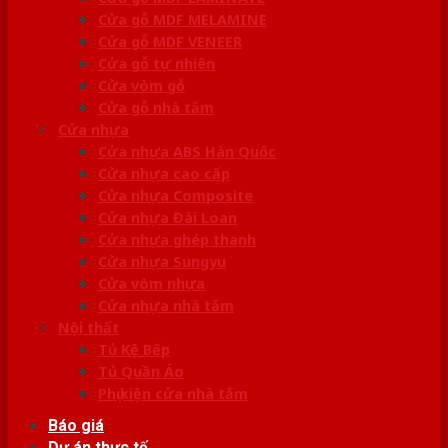
Cửa gỗ MDF MELAMINE
Cửa gỗ MDF VENEER
Cửa gỗ tự nhiên
Cửa vòm gỗ
Cửa gỗ nhà tắm
Cửa nhựa
Cửa nhựa ABS Hàn Quốc
Cửa nhựa cao cấp
Cửa nhựa Composite
Cửa nhựa Đài Loan
Cửa nhựa ghép thanh
Cửa nhựa Sungyu
Cửa vòm nhựa
Cửa nhựa nhà tắm
Nội thất
Tủ Kệ Bếp
Tủ Quần Áo
Phụ kiện cửa nhà tắm
Báo giá
Dự án thực tế