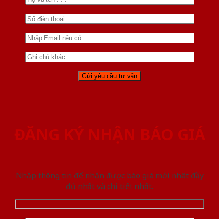
ĐĂNG KÝ NHẬN BÁO GIÁ
Nhập thông tin để nhận được báo giá mới nhât đầy
đủ nhất và chi tiết nhất.