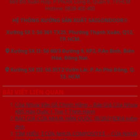
669 Đỗ Xuân Hợp, P. Phước Long B, Quận 9, TP.HCM
Hotline: 0828.400.400
HỆ THỐNG XƯỞNG SẢN XUẤT SAIGONDOOR®
Xưởng SX I: Số 361 TX25, Phường Thạnh Xuân, Q12,
TP. HCM.
Xưởng SX II: Số 60/3 Đường 9, KP2, P.An Bình, Biên
Hòa, Đồng Nai.
Xưởng SX III: Số 35T2 Vườn Lài, P. An Phú Đông, Q.
12, HCM
BÀI VIẾT LIÊN QUAN
Cửa Nhựa Vân Gỗ Chính Hãng – Báo Giá Cửa Nhựa
ABS Hàn Quốc | Top 1 Thịnh Hành
BÁO GIÁ CỬA NHỰA HÀN QUỐC [8/2021]☑️Đã kiểm
định
TÌM HIỂU【CỬA NHỰA COMPOSITE】- CỬA NHỰA