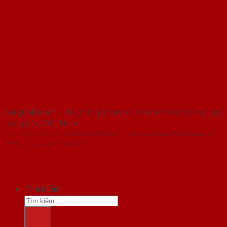
SaigonDoor™
- Hệ thống Showroom cửa nhựa phòng ngủ
hàng đầu Việt Nam
Copyright ⓒ 2016 – 2026 SaigonDoor™ - www.cuanhuaphongngu.com |
Đơn vị chủ quản SaigonDoor
Tìm kiếm: