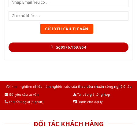
Gọi 0976.169.864
Với kinh nghiệm nhiêu năm nghiên cứu cửa theo tiêu chuẩn công nghệ Châu
Âu.Chúng tôi tự tin là nhà sản xuất & cung cấp hàng đầu tại Việt Nam!
Gửi yêu cầu tư vấn
Tải báo giá tổng hợp
Yêu cầu gọi lại (3 phút)
Dành cho đại lý
ĐỐI TÁC KHÁCH HÀNG