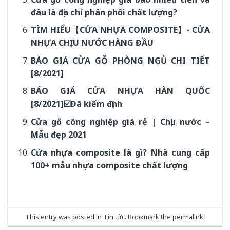
đâu là địa chỉ phân phối chất lượng?
TÌM HIỂU【CỬA NHỰA COMPOSITE】- CỬA
NHỰA CHỊU NƯỚC HÀNG ĐẦU
BÁO GIÁ CỬA GỖ PHÒNG NGỦ CHI TIẾT
[8/2021]
BÁO GIÁ CỬA NHỰA HÀN QUỐC
[8/2021]☑️Đã kiểm định
Cửa gỗ công nghiệp giá rẻ | Chịu nước –
Mẫu đẹp 2021
Cửa nhựa composite là gì? Nhà cung cấp
100+ mẫu nhựa composite chất lượng
This entry was posted in
Tin tức
. Bookmark the
permalink
.