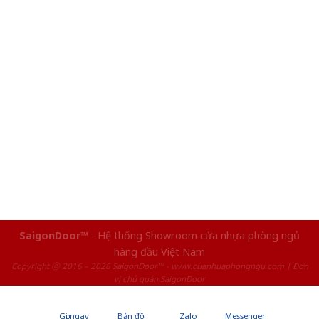
SaigonDoor™
- Hệ thống Showroom cửa nhựa phòng ngủ
hàng đầu Việt Nam
Copyright ⓒ 2016 – 2026 SaigonDoor™ - www.cuanhuaphongngu.com | Đơn
vị chủ quản SaigonDoor
Gọi ngay
Bản đồ
Zalo
Messenger